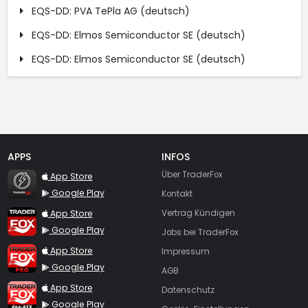
EQS-DD: PVA TePla AG (deutsch)
EQS-DD: Elmos Semiconductor SE (deutsch)
EQS-DD: Elmos Semiconductor SE (deutsch)
APPS
INFOS
TraderFox Flash
Über TraderFox
App Store
Google Play
Kontakt
TraderFox App
App Store
Vertrag Kündigen
Google Play
Jobs bei TraderFox
TraderFox Pro
App Store
Impressum
Google Play
AGB
TraderFox dpa-AFX ProFeed
App Store
Datenschutz
Google Play