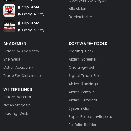
Cookie-Einstellungen
TraderFox Live Trading
App Store
Alle Aktien
Google Play
Barrierefreiheit
TraderFox aktien Magazin
App Store
Google Play
AKADEMIEN
SOFTWARE-TOOLS
TraderFox Academy
Trading-Desk
SheInvest
Aktien-Screener
Option Academy
Charting-Tool
TraderFox Clubhouse
Signal Trader Pro
Aktien-Rankings
WEITERE LINKS
Aktien-Portfolio
TraderFox Portal
Aktien-Terminal
aktien Magazin
Systemfolio
Trading-Desk
Paper: Research-Reports
Portfolio-Builder