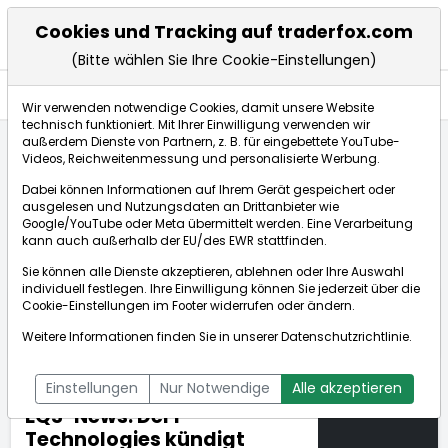
Cookies und Tracking auf traderfox.com
(Bitte wählen Sie Ihre Cookie-Einstellungen)
Nachrichten
Wir verwenden notwendige Cookies, damit unsere Website
technisch funktioniert. Mit Ihrer Einwilligung verwenden wir
außerdem Dienste von Partnern, z. B. für eingebettete YouTube-
Videos, Reichweitenmessung und personalisierte Werbung.
TraderFox
Nachrichten
dpa-AFX Compact
Dabei können Informationen auf Ihrem Gerät gespeichert oder
EQS-News: DeFi Technologies kündigt Partnerschaft...
ausgelesen und Nutzungsdaten an Drittanbieter wie
Google/YouTube oder Meta übermittelt werden. Eine Verarbeitung
kann auch außerhalb der EU/des EWR stattfinden.
dpa-AFX Compact
Sie können alle Dienste akzeptieren, ablehnen oder Ihre Auswahl
individuell festlegen. Ihre Einwilligung können Sie jederzeit über die
ÜBERSICHT
DPA-AFX PROFEED
DPA-AFX COMPACT
Cookie-Einstellungen
im Footer widerrufen oder ändern.
NEWSBOT
Weitere Informationen finden Sie in unserer
Datenschutzrichtlinie
.
Einstellungen
Nur Notwendige
Alle akzeptieren
EQS-News: DeFi
Technologies kündigt