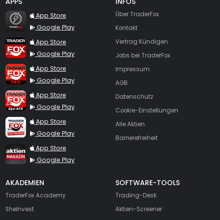
APPS
INFOS
TraderFox Flash
Über TraderFox
App Store
Google Play
Kontakt
TraderFox App
App Store
Vertrag Kündigen
Google Play
Jobs bei TraderFox
TraderFox Pro
App Store
Impressum
Google Play
AGB
TraderFox dpa-AFX ProFeed
App Store
Datenschutz
Google Play
Cookie-Einstellungen
TraderFox Live Trading
App Store
Alle Aktien
Google Play
Barrierefreiheit
TraderFox aktien Magazin
App Store
Google Play
AKADEMIEN
SOFTWARE-TOOLS
TraderFox Academy
Trading-Desk
SheInvest
Aktien-Screener