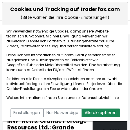
Cookies und Tracking auf traderfox.com
(Bitte wählen Sie Ihre Cookie-Einstellungen)
Nachrichten
Wir verwenden notwendige Cookies, damit unsere Website
technisch funktioniert. Mit Ihrer Einwilligung verwenden wir
außerdem Dienste von Partnern, z. B. für eingebettete YouTube-
Videos, Reichweitenmessung und personalisierte Werbung.
TraderFox
Nachrichten
dpa-AFX Compact
Dabei können Informationen auf Ihrem Gerät gespeichert oder
IRW-News: Grande Portage Resources Ltd.: Grande P...
ausgelesen und Nutzungsdaten an Drittanbieter wie
Google/YouTube oder Meta übermittelt werden. Eine Verarbeitung
kann auch außerhalb der EU/des EWR stattfinden.
dpa-AFX Compact
Sie können alle Dienste akzeptieren, ablehnen oder Ihre Auswahl
individuell festlegen. Ihre Einwilligung können Sie jederzeit über die
ÜBERSICHT
DPA-AFX PROFEED
DPA-AFX COMPACT
Cookie-Einstellungen
im Footer widerrufen oder ändern.
NEWSBOT
Weitere Informationen finden Sie in unserer
Datenschutzrichtlinie
.
Einstellungen
Nur Notwendige
Alle akzeptieren
IRW-News: Grande Portage
Resources Ltd.: Grande