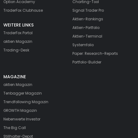
Option Academy
Charting-Tool
TraderFox Clubhouse
Signal Trader Pro
Aktien-Rankings
WEITERE LINKS
Aktien-Portfolio
TraderFox Portal
Aktien-Terminal
aktien Magazin
Systemfolio
Trading-Desk
Paper: Research-Reports
Portfolio-Builder
MAGAZINE
aktien
Magazin
Tenbagger Magazin
Trendfollowing Magazin
GROWTH
Magazin
Nebenwerte Investor
The Big Call
Stillhalter-Depot