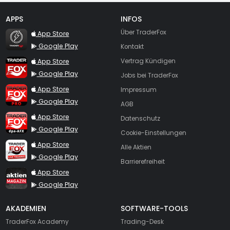
APPS
INFOS
TraderFox Flash
Über TraderFox
App Store
Google Play
Kontakt
TraderFox App
App Store
Vertrag Kündigen
Google Play
Jobs bei TraderFox
TraderFox Pro
App Store
Impressum
Google Play
AGB
TraderFox dpa-AFX ProFeed
App Store
Datenschutz
Google Play
Cookie-Einstellungen
TraderFox Live Trading
App Store
Alle Aktien
Google Play
Barrierefreiheit
TraderFox aktien Magazin
App Store
Google Play
AKADEMIEN
SOFTWARE-TOOLS
TraderFox Academy
Trading-Desk