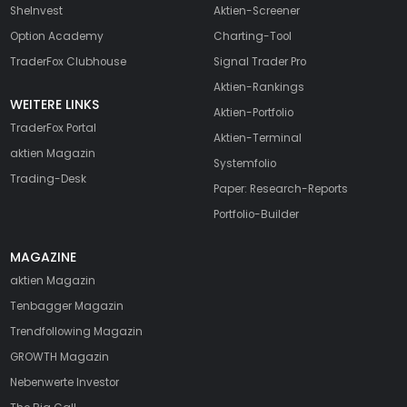
SheInvest
Aktien-Screener
Option Academy
Charting-Tool
TraderFox Clubhouse
Signal Trader Pro
Aktien-Rankings
WEITERE LINKS
Aktien-Portfolio
TraderFox Portal
Aktien-Terminal
aktien Magazin
Systemfolio
Trading-Desk
Paper: Research-Reports
Portfolio-Builder
MAGAZINE
aktien
Magazin
Tenbagger Magazin
Trendfollowing Magazin
GROWTH
Magazin
Nebenwerte Investor