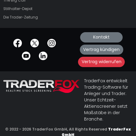
The Big Call
Stillhalter-Depot
Die Trader-Zeitung
Kontakt
offizielle Social Media-Accounts
Vertrag kündigen
Vertrag widerrufen
TraderFox entwickelt
Trading-Software für
Anleger und Trader.
Unser Echtzeit-
Aktienscreener setzt
Maßstäbe in der
Branche.
© 2022 - 2026 TraderFox GmbH, All Rights Reserved
TraderFox
GmbH