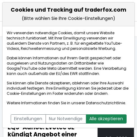
Cookies und Tracking auf traderfox.com
(Bitte wählen Sie Ihre Cookie-Einstellungen)
Nachrichten
Wir verwenden notwendige Cookies, damit unsere Website
technisch funktioniert. Mit Ihrer Einwilligung verwenden wir
außerdem Dienste von Partnern, z. B. für eingebettete YouTube-
Videos, Reichweitenmessung und personalisierte Werbung.
TraderFox
Nachrichten
dpa-AFX Compact
Dabei können Informationen auf Ihrem Gerät gespeichert oder
EQS-Adhoc: Evotec SE kündigt Angebot einer Wandel...
ausgelesen und Nutzungsdaten an Drittanbieter wie
Google/YouTube oder Meta übermittelt werden. Eine Verarbeitung
kann auch außerhalb der EU/des EWR stattfinden.
dpa-AFX Compact
Sie können alle Dienste akzeptieren, ablehnen oder Ihre Auswahl
individuell festlegen. Ihre Einwilligung können Sie jederzeit über die
ÜBERSICHT
DPA-AFX PROFEED
DPA-AFX COMPACT
Cookie-Einstellungen
im Footer widerrufen oder ändern.
NEWSBOT
Weitere Informationen finden Sie in unserer
Datenschutzrichtlinie
.
Einstellungen
Nur Notwendige
Alle akzeptieren
EQS-Adhoc: Evotec SE
kündigt Angebot einer