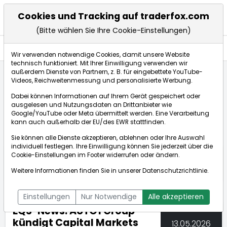
Cookies und Tracking auf traderfox.com
(Bitte wählen Sie Ihre Cookie-Einstellungen)
Nachrichten
Wir verwenden notwendige Cookies, damit unsere Website
technisch funktioniert. Mit Ihrer Einwilligung verwenden wir
außerdem Dienste von Partnern, z. B. für eingebettete YouTube-
Videos, Reichweitenmessung und personalisierte Werbung.
TraderFox
Nachrichten
dpa-AFX Compact
Dabei können Informationen auf Ihrem Gerät gespeichert oder
EQS-News: AUTO1 Group kündigt Capital Markets Eve...
ausgelesen und Nutzungsdaten an Drittanbieter wie
Google/YouTube oder Meta übermittelt werden. Eine Verarbeitung
kann auch außerhalb der EU/des EWR stattfinden.
dpa-AFX Compact
Sie können alle Dienste akzeptieren, ablehnen oder Ihre Auswahl
individuell festlegen. Ihre Einwilligung können Sie jederzeit über die
ÜBERSICHT
DPA-AFX PROFEED
DPA-AFX COMPACT
Cookie-Einstellungen
im Footer widerrufen oder ändern.
NEWSBOT
Weitere Informationen finden Sie in unserer
Datenschutzrichtlinie
.
Einstellungen
Nur Notwendige
Alle akzeptieren
EQS-News: AUTO1 Group
kündigt Capital Markets
13.05.2026