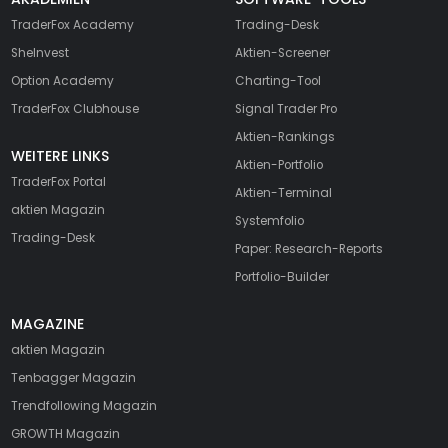
TraderFox Academy
Trading-Desk
SheInvest
Aktien-Screener
Option Academy
Charting-Tool
TraderFox Clubhouse
Signal Trader Pro
Aktien-Rankings
WEITERE LINKS
Aktien-Portfolio
TraderFox Portal
Aktien-Terminal
aktien Magazin
Systemfolio
Trading-Desk
Paper: Research-Reports
Portfolio-Builder
MAGAZINE
aktien
Magazin
Tenbagger Magazin
Trendfollowing Magazin
GROWTH
Magazin