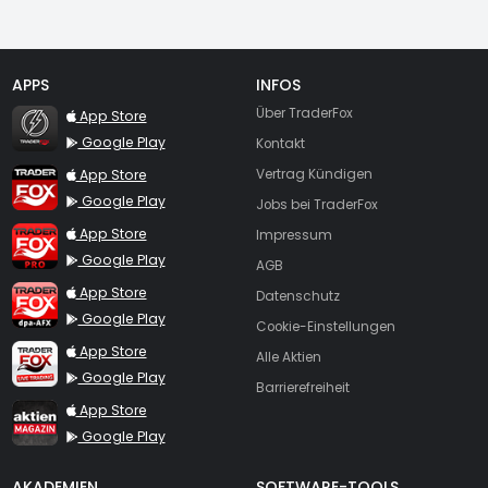
APPS
INFOS
TraderFox Flash
Über TraderFox
App Store
Google Play
Kontakt
TraderFox App
App Store
Vertrag Kündigen
Google Play
Jobs bei TraderFox
TraderFox Pro
App Store
Impressum
Google Play
AGB
TraderFox dpa-AFX ProFeed
App Store
Datenschutz
Google Play
Cookie-Einstellungen
TraderFox Live Trading
App Store
Alle Aktien
Google Play
Barrierefreiheit
TraderFox aktien Magazin
App Store
Google Play
AKADEMIEN
SOFTWARE-TOOLS