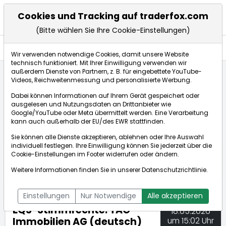
Cookies und Tracking auf traderfox.com
(Bitte wählen Sie Ihre Cookie-Einstellungen)
Nachrichten
Wir verwenden notwendige Cookies, damit unsere Website
technisch funktioniert. Mit Ihrer Einwilligung verwenden wir
außerdem Dienste von Partnern, z. B. für eingebettete YouTube-
Videos, Reichweitenmessung und personalisierte Werbung.
TraderFox
Nachrichten
dpa-AFX Compact
Dabei können Informationen auf Ihrem Gerät gespeichert oder
EQS-Stimmrechte: TAG Immobilien AG (deutsch)
ausgelesen und Nutzungsdaten an Drittanbieter wie
Google/YouTube oder Meta übermittelt werden. Eine Verarbeitung
kann auch außerhalb der EU/des EWR stattfinden.
dpa-AFX Compact
Sie können alle Dienste akzeptieren, ablehnen oder Ihre Auswahl
individuell festlegen. Ihre Einwilligung können Sie jederzeit über die
ÜBERSICHT
DPA-AFX PROFEED
DPA-AFX COMPACT
Cookie-Einstellungen
im Footer widerrufen oder ändern.
NEWSBOT
Weitere Informationen finden Sie in unserer
Datenschutzrichtlinie
.
Einstellungen
Nur Notwendige
Alle akzeptieren
EQS-Stimmrechte: TAG
18.05.2026
Immobilien AG (deutsch)
um 15:02 Uhr