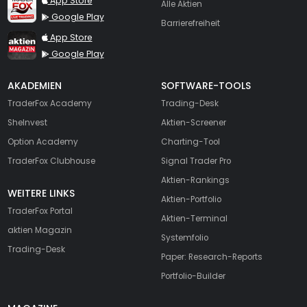
App Store
Alle Aktien
Google Play
Barrierefreiheit
TraderFox aktien Magazin
App Store
Google Play
AKADEMIEN
SOFTWARE-TOOLS
TraderFox Academy
Trading-Desk
SheInvest
Aktien-Screener
Option Academy
Charting-Tool
TraderFox Clubhouse
Signal Trader Pro
Aktien-Rankings
WEITERE LINKS
Aktien-Portfolio
TraderFox Portal
Aktien-Terminal
aktien Magazin
Systemfolio
Trading-Desk
Paper: Research-Reports
Portfolio-Builder