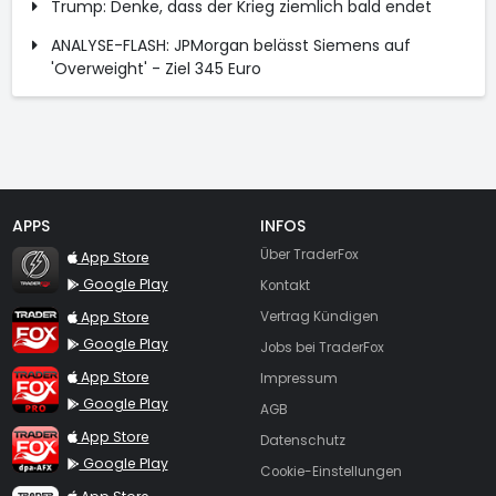
Trump: Denke, dass der Krieg ziemlich bald endet
ANALYSE-FLASH: JPMorgan belässt Siemens auf
'Overweight' - Ziel 345 Euro
APPS
INFOS
TraderFox Flash
Über TraderFox
App Store
Google Play
Kontakt
TraderFox App
App Store
Vertrag Kündigen
Google Play
Jobs bei TraderFox
TraderFox Pro
App Store
Impressum
Google Play
AGB
TraderFox dpa-AFX ProFeed
App Store
Datenschutz
Google Play
Cookie-Einstellungen
TraderFox Live Trading