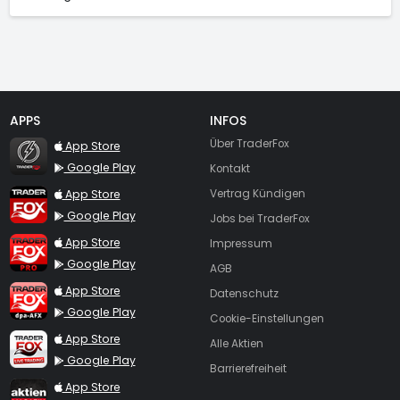
APPS
INFOS
TraderFox Flash
Über TraderFox
App Store
Google Play
Kontakt
TraderFox App
App Store
Vertrag Kündigen
Google Play
Jobs bei TraderFox
TraderFox Pro
App Store
Impressum
Google Play
AGB
TraderFox dpa-AFX ProFeed
App Store
Datenschutz
Google Play
Cookie-Einstellungen
TraderFox Live Trading
App Store
Alle Aktien
Google Play
Barrierefreiheit
TraderFox aktien Magazin
App Store