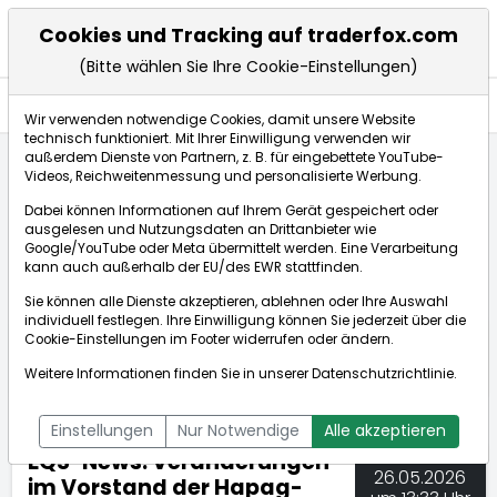
Cookies und Tracking auf traderfox.com
(Bitte wählen Sie Ihre Cookie-Einstellungen)
Nachrichten
Wir verwenden notwendige Cookies, damit unsere Website
technisch funktioniert. Mit Ihrer Einwilligung verwenden wir
außerdem Dienste von Partnern, z. B. für eingebettete YouTube-
Videos, Reichweitenmessung und personalisierte Werbung.
TraderFox
Nachrichten
dpa-AFX Compact
Dabei können Informationen auf Ihrem Gerät gespeichert oder
EQS-News: Veränderungen im Vorstand der Hapag-Llo...
ausgelesen und Nutzungsdaten an Drittanbieter wie
Google/YouTube oder Meta übermittelt werden. Eine Verarbeitung
kann auch außerhalb der EU/des EWR stattfinden.
dpa-AFX Compact
Sie können alle Dienste akzeptieren, ablehnen oder Ihre Auswahl
individuell festlegen. Ihre Einwilligung können Sie jederzeit über die
ÜBERSICHT
DPA-AFX PROFEED
DPA-AFX COMPACT
Cookie-Einstellungen
im Footer widerrufen oder ändern.
NEWSBOT
Weitere Informationen finden Sie in unserer
Datenschutzrichtlinie
.
Einstellungen
Nur Notwendige
Alle akzeptieren
EQS-News: Veränderungen
26.05.2026
im Vorstand der Hapag-