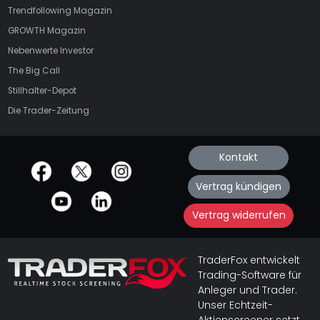
Trendfollowing Magazin
GROWTH
Magazin
Nebenwerte Investor
The Big Call
Stillhalter-Depot
Die Trader-Zeitung
Kontakt
offizielle Social Media-Accounts
Vertrag kündigen
Vertrag widerrufen
TraderFox entwickelt
Trading-Software für
Anleger und Trader.
Unser Echtzeit-
Aktienscreener setzt