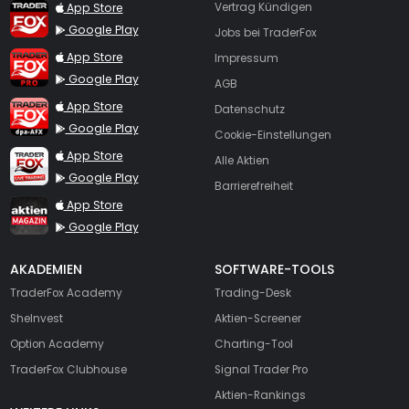
TraderFox App
App Store
Vertrag Kündigen
Google Play
Jobs bei TraderFox
TraderFox Pro
App Store
Impressum
Google Play
AGB
TraderFox dpa-AFX ProFeed
App Store
Datenschutz
Google Play
Cookie-Einstellungen
TraderFox Live Trading
App Store
Alle Aktien
Google Play
Barrierefreiheit
TraderFox aktien Magazin
App Store
Google Play
AKADEMIEN
SOFTWARE-TOOLS
TraderFox Academy
Trading-Desk
SheInvest
Aktien-Screener
Option Academy
Charting-Tool
TraderFox Clubhouse
Signal Trader Pro
Aktien-Rankings