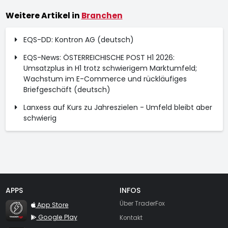
Weitere Artikel in
Branchen
EQS-DD: Kontron AG (deutsch)
EQS-News: ÖSTERREICHISCHE POST H1 2026:
Umsatzplus in H1 trotz schwierigem Marktumfeld;
Wachstum im E-Commerce und rückläufiges
Briefgeschäft (deutsch)
Lanxess auf Kurs zu Jahreszielen - Umfeld bleibt aber
schwierig
APPS
INFOS
TraderFox Flash
Über TraderFox
App Store
Google Play
Kontakt