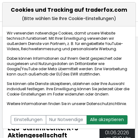
Cookies und Tracking auf traderfox.com
(Bitte wählen Sie Ihre Cookie-Einstellungen)
Nachrichten
Wir verwenden notwendige Cookies, damit unsere Website
technisch funktioniert. Mit Ihrer Einwilligung verwenden wir
außerdem Dienste von Partnern, z. B. für eingebettete YouTube-
Videos, Reichweitenmessung und personalisierte Werbung.
TraderFox
Nachrichten
dpa-AFX Compact
Dabei können Informationen auf Ihrem Gerät gespeichert oder
EQS-Stimmrechte: K+S Aktiengesellschaft (deutsch)
ausgelesen und Nutzungsdaten an Drittanbieter wie
Google/YouTube oder Meta übermittelt werden. Eine Verarbeitung
kann auch außerhalb der EU/des EWR stattfinden.
dpa-AFX Compact
Sie können alle Dienste akzeptieren, ablehnen oder Ihre Auswahl
individuell festlegen. Ihre Einwilligung können Sie jederzeit über die
ÜBERSICHT
DPA-AFX PROFEED
DPA-AFX COMPACT
Cookie-Einstellungen
im Footer widerrufen oder ändern.
NEWSBOT
Weitere Informationen finden Sie in unserer
Datenschutzrichtlinie
.
Einstellungen
Nur Notwendige
Alle akzeptieren
EQS-Stimmrechte: K+S
01.06.2026
Aktiengesellschaft