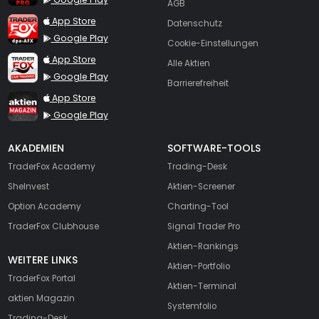
AGB
TraderFox dpa-AFX ProFeed
App Store
Datenschutz
Google Play
Cookie-Einstellungen
TraderFox Live Trading
App Store
Alle Aktien
Google Play
Barrierefreiheit
TraderFox aktien Magazin
App Store
Google Play
AKADEMIEN
SOFTWARE-TOOLS
TraderFox Academy
Trading-Desk
SheInvest
Aktien-Screener
Option Academy
Charting-Tool
TraderFox Clubhouse
Signal Trader Pro
Aktien-Rankings
WEITERE LINKS
Aktien-Portfolio
TraderFox Portal
Aktien-Terminal
aktien Magazin
Systemfolio
Trading-Desk