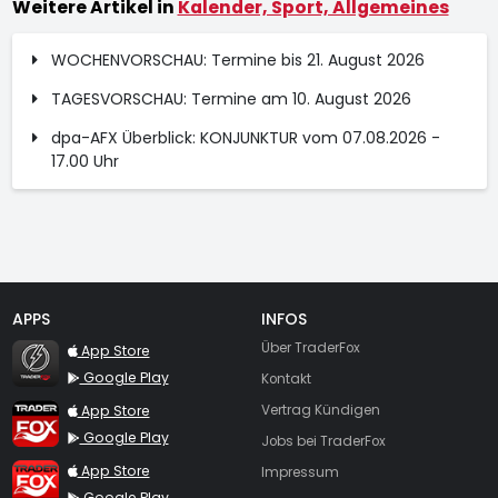
Weitere Artikel in
Kalender, Sport, Allgemeines
WOCHENVORSCHAU: Termine bis 21. August 2026
TAGESVORSCHAU: Termine am 10. August 2026
dpa-AFX Überblick: KONJUNKTUR vom 07.08.2026 -
17.00 Uhr
APPS
INFOS
TraderFox Flash
Über TraderFox
App Store
Google Play
Kontakt
TraderFox App
App Store
Vertrag Kündigen
Google Play
Jobs bei TraderFox
TraderFox Pro
App Store
Impressum
Google Play