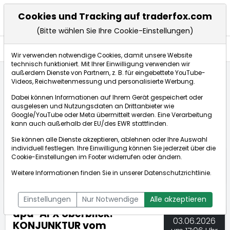
Cookies und Tracking auf traderfox.com
(Bitte wählen Sie Ihre Cookie-Einstellungen)
Nachrichten
Wir verwenden notwendige Cookies, damit unsere Website
technisch funktioniert. Mit Ihrer Einwilligung verwenden wir
außerdem Dienste von Partnern, z. B. für eingebettete YouTube-
Videos, Reichweitenmessung und personalisierte Werbung.
TraderFox
Nachrichten
dpa-AFX Compact
Dabei können Informationen auf Ihrem Gerät gespeichert oder
dpa-AFX Überblick: KONJUNKTUR vom 03.06.2026 - 17...
ausgelesen und Nutzungsdaten an Drittanbieter wie
Google/YouTube oder Meta übermittelt werden. Eine Verarbeitung
kann auch außerhalb der EU/des EWR stattfinden.
dpa-AFX Compact
Sie können alle Dienste akzeptieren, ablehnen oder Ihre Auswahl
individuell festlegen. Ihre Einwilligung können Sie jederzeit über die
ÜBERSICHT
DPA-AFX PROFEED
DPA-AFX COMPACT
Cookie-Einstellungen
im Footer widerrufen oder ändern.
NEWSBOT
Weitere Informationen finden Sie in unserer
Datenschutzrichtlinie
.
Einstellungen
Nur Notwendige
Alle akzeptieren
dpa-AFX Überblick:
03.06.2026
KONJUNKTUR vom