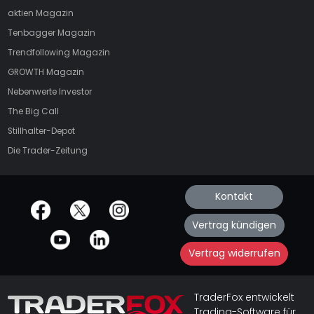
aktien
Magazin
Tenbagger Magazin
Trendfollowing Magazin
GROWTH
Magazin
Nebenwerte Investor
The Big Call
Stillhalter-Depot
Die Trader-Zeitung
Kontakt
offizielle Social Media-Accounts
Vertrag kündigen
Vertrag widerrufen
TraderFox entwickelt
Trading-Software für