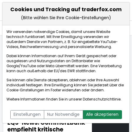
Cookies und Tracking auf traderfox.com
(Bitte wählen Sie Ihre Cookie-Einstellungen)
Nachrichten
Wir verwenden notwendige Cookies, damit unsere Website
technisch funktioniert. Mit Ihrer Einwilligung verwenden wir
außerdem Dienste von Partnern, z. B. für eingebettete YouTube-
Videos, Reichweitenmessung und personalisierte Werbung.
TraderFox
Nachrichten
dpa-AFX Compact
Dabei können Informationen auf Ihrem Gerät gespeichert oder
EQS-News: Commerzbank empfiehlt kritische Prüfung...
ausgelesen und Nutzungsdaten an Drittanbieter wie
Google/YouTube oder Meta übermittelt werden. Eine Verarbeitung
kann auch außerhalb der EU/des EWR stattfinden.
dpa-AFX Compact
Sie können alle Dienste akzeptieren, ablehnen oder Ihre Auswahl
individuell festlegen. Ihre Einwilligung können Sie jederzeit über die
ÜBERSICHT
DPA-AFX PROFEED
DPA-AFX COMPACT
Cookie-Einstellungen
im Footer widerrufen oder ändern.
NEWSBOT
Weitere Informationen finden Sie in unserer
Datenschutzrichtlinie
.
Einstellungen
Nur Notwendige
Alle akzeptieren
EQS-News: Commerzbank
empfiehlt kritische