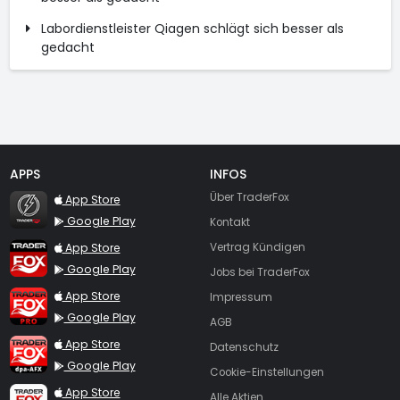
Labordienstleister Qiagen schlägt sich besser als
gedacht
APPS
INFOS
TraderFox Flash
Über TraderFox
App Store
Google Play
Kontakt
TraderFox App
App Store
Vertrag Kündigen
Google Play
Jobs bei TraderFox
TraderFox Pro
App Store
Impressum
Google Play
AGB
TraderFox dpa-AFX ProFeed
App Store
Datenschutz
Google Play
Cookie-Einstellungen
TraderFox Live Trading
App Store
Alle Aktien