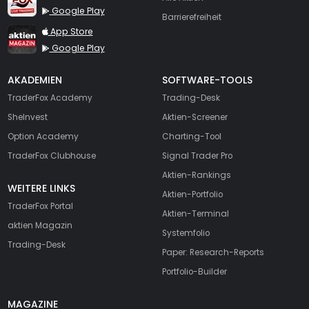
Google Play
Barrierefreiheit
TraderFox aktien Magazin
App Store
Google Play
AKADEMIEN
SOFTWARE-TOOLS
TraderFox Academy
Trading-Desk
SheInvest
Aktien-Screener
Option Academy
Charting-Tool
TraderFox Clubhouse
Signal Trader Pro
Aktien-Rankings
WEITERE LINKS
Aktien-Portfolio
TraderFox Portal
Aktien-Terminal
aktien Magazin
Systemfolio
Trading-Desk
Paper: Research-Reports
Portfolio-Builder
MAGAZINE