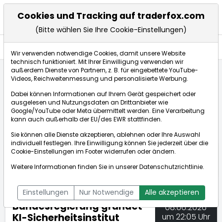
Cookies und Tracking auf traderfox.com
(Bitte wählen Sie Ihre Cookie-Einstellungen)
Nachrichten
Wir verwenden notwendige Cookies, damit unsere Website
technisch funktioniert. Mit Ihrer Einwilligung verwenden wir
außerdem Dienste von Partnern, z. B. für eingebettete YouTube-
Videos, Reichweitenmessung und personalisierte Werbung.
TraderFox
Nachrichten
dpa-AFX Compact
Dabei können Informationen auf Ihrem Gerät gespeichert oder
Bundesregierung gründet KI-Sicherheitsinstitut
ausgelesen und Nutzungsdaten an Drittanbieter wie
Google/YouTube oder Meta übermittelt werden. Eine Verarbeitung
kann auch außerhalb der EU/des EWR stattfinden.
dpa-AFX Compact
Sie können alle Dienste akzeptieren, ablehnen oder Ihre Auswahl
individuell festlegen. Ihre Einwilligung können Sie jederzeit über die
ÜBERSICHT
DPA-AFX PROFEED
DPA-AFX COMPACT
Cookie-Einstellungen
im Footer widerrufen oder ändern.
NEWSBOT
Weitere Informationen finden Sie in unserer
Datenschutzrichtlinie
.
Einstellungen
Nur Notwendige
Alle akzeptieren
Bundesregierung gründet
08.06.2026
KI-Sicherheitsinstitut
um 22:05 Uhr