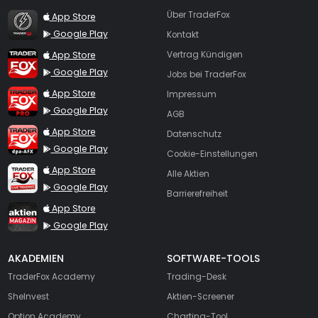
TraderFox Flash
Über TraderFox
App Store
Google Play
Kontakt
TraderFox App
App Store
Vertrag Kündigen
Google Play
Jobs bei TraderFox
TraderFox Pro
App Store
Impressum
Google Play
AGB
TraderFox dpa-AFX ProFeed
App Store
Datenschutz
Google Play
Cookie-Einstellungen
TraderFox Live Trading
App Store
Alle Aktien
Google Play
Barrierefreiheit
TraderFox aktien Magazin
App Store
Google Play
AKADEMIEN
SOFTWARE-TOOLS
TraderFox Academy
Trading-Desk
SheInvest
Aktien-Screener
Option Academy
Charting-Tool