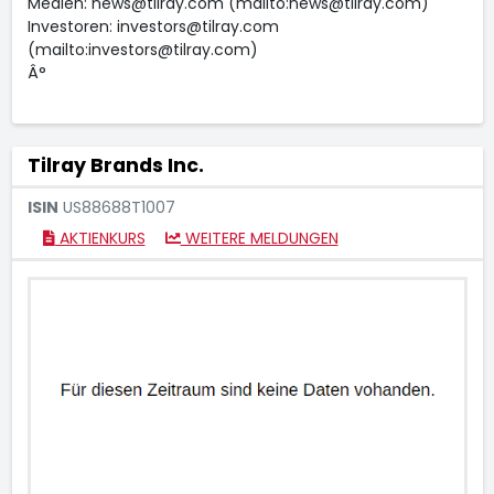
Medien: news@tilray.com (mailto:news@tilray.com)
Investoren: investors@tilray.com
(mailto:investors@tilray.com)
Â°
Tilray Brands Inc.
ISIN
US88688T1007
AKTIENKURS
WEITERE MELDUNGEN