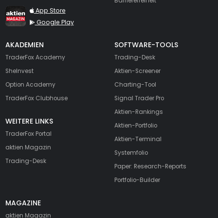
Barrierefreiheit
TraderFox aktien Magazin
App Store
Google Play
AKADEMIEN
SOFTWARE-TOOLS
TraderFox Academy
Trading-Desk
SheInvest
Aktien-Screener
Option Academy
Charting-Tool
TraderFox Clubhouse
Signal Trader Pro
Aktien-Rankings
WEITERE LINKS
Aktien-Portfolio
TraderFox Portal
Aktien-Terminal
aktien Magazin
Systemfolio
Trading-Desk
Paper: Research-Reports
Portfolio-Builder
MAGAZINE
aktien
Magazin