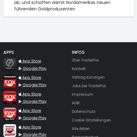
ab, und schaffen damit Nordamerikas neuen
führenden Goldproduzenten
APPS
INFOS
TraderFox Flash
Über TraderFox
App Store
Google Play
Kontakt
TraderFox App
App Store
Vertrag Kündigen
Google Play
Jobs bei TraderFox
TraderFox Pro
App Store
Impressum
Google Play
AGB
TraderFox dpa-AFX ProFeed
App Store
Datenschutz
Google Play
Cookie-Einstellungen
TraderFox Live Trading
App Store
Alle Aktien
Google Play