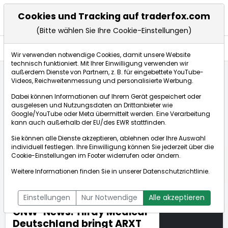
Cookies und Tracking auf traderfox.com
(Bitte wählen Sie Ihre Cookie-Einstellungen)
Nachrichten
Wir verwenden notwendige Cookies, damit unsere Website
technisch funktioniert. Mit Ihrer Einwilligung verwenden wir
außerdem Dienste von Partnern, z. B. für eingebettete YouTube-
Videos, Reichweitenmessung und personalisierte Werbung.
TraderFox
Nachrichten
dpa-AFX Compact
Dabei können Informationen auf Ihrem Gerät gespeichert oder
GNW-News: Tilray Medical Deutschland bringt ARXT a...
ausgelesen und Nutzungsdaten an Drittanbieter wie
Google/YouTube oder Meta übermittelt werden. Eine Verarbeitung
kann auch außerhalb der EU/des EWR stattfinden.
dpa-AFX Compact
Sie können alle Dienste akzeptieren, ablehnen oder Ihre Auswahl
individuell festlegen. Ihre Einwilligung können Sie jederzeit über die
ÜBERSICHT
DPA-AFX PROFEED
DPA-AFX COMPACT
Cookie-Einstellungen
im Footer widerrufen oder ändern.
NEWSBOT
Weitere Informationen finden Sie in unserer
Datenschutzrichtlinie
.
Einstellungen
Nur Notwendige
Alle akzeptieren
GNW-News: Tilray Medical
Deutschland bringt ARXT