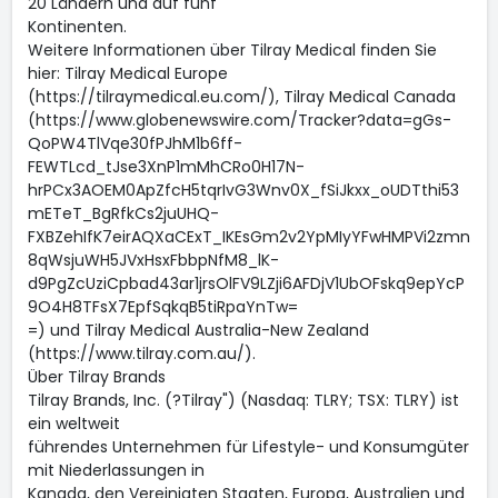
20 Ländern und auf fünf
Kontinenten.
Weitere Informationen über Tilray Medical finden Sie
hier: Tilray Medical Europe
(https://tilraymedical.eu.com/), Tilray Medical Canada
(https://www.globenewswire.com/Tracker?data=gGs-
QoPW4TlVqe30fPJhM1b6ff-
FEWTLcd_tJse3XnP1mMhCRo0H17N-
hrPCx3AOEM0ApZfcH5tqrIvG3Wnv0X_fSiJkxx_oUDTthi53
mETeT_BgRfkCs2juUHQ-
FXBZehIfK7eirAQXaCExT_IKEsGm2v2YpMIyYFwHMPVi2zmn
8qWsjuWH5JVxHsxFbbpNfM8_lK-
d9PgZcUziCpbad43ar1jrsOlFV9LZji6AFDjV1UbOFskq9epYcP
9O4H8TFsX7EpfSqkqB5tiRpaYnTw=
=) und Tilray Medical Australia-New Zealand
(https://www.tilray.com.au/).
Über Tilray Brands
Tilray Brands, Inc. (?Tilray") (Nasdaq: TLRY; TSX: TLRY) ist
ein weltweit
führendes Unternehmen für Lifestyle- und Konsumgüter
mit Niederlassungen in
Kanada, den Vereinigten Staaten, Europa, Australien und