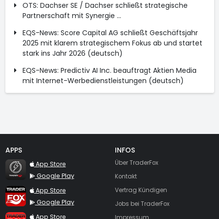
OTS: Dachser SE / Dachser schließt strategische
Partnerschaft mit Synergie ...
EQS-News: Score Capital AG schließt Geschäftsjahr
2025 mit klarem strategischem Fokus ab und startet
stark ins Jahr 2026 (deutsch)
EQS-News: Predictiv AI Inc. beauftragt Aktien Media
mit Internet-Werbedienstleistungen (deutsch)
APPS
INFOS
TraderFox Flash
Über TraderFox
App Store
Google Play
Kontakt
TraderFox App
App Store
Vertrag Kündigen
Google Play
Jobs bei TraderFox
TraderFox Pro
App Store
Impressum