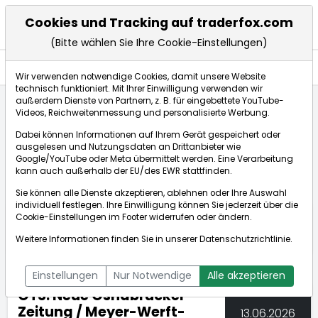
Cookies und Tracking auf traderfox.com
(Bitte wählen Sie Ihre Cookie-Einstellungen)
Nachrichten
Wir verwenden notwendige Cookies, damit unsere Website
technisch funktioniert. Mit Ihrer Einwilligung verwenden wir
außerdem Dienste von Partnern, z. B. für eingebettete YouTube-
Videos, Reichweitenmessung und personalisierte Werbung.
TraderFox
Nachrichten
dpa-AFX Compact
Dabei können Informationen auf Ihrem Gerät gespeichert oder
OTS: Neue Osnabrücker Zeitung / Meyer-Werft-Chef:...
ausgelesen und Nutzungsdaten an Drittanbieter wie
Google/YouTube oder Meta übermittelt werden. Eine Verarbeitung
kann auch außerhalb der EU/des EWR stattfinden.
dpa-AFX Compact
Sie können alle Dienste akzeptieren, ablehnen oder Ihre Auswahl
individuell festlegen. Ihre Einwilligung können Sie jederzeit über die
ÜBERSICHT
DPA-AFX PROFEED
DPA-AFX COMPACT
Cookie-Einstellungen
im Footer widerrufen oder ändern.
NEWSBOT
Weitere Informationen finden Sie in unserer
Datenschutzrichtlinie
.
Einstellungen
Nur Notwendige
Alle akzeptieren
OTS: Neue Osnabrücker
Zeitung / Meyer-Werft-
13.06.2026