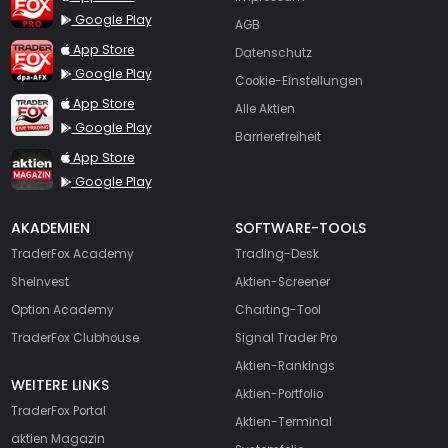
Google Play
AGB
TraderFox dpa-AFX ProFeed
App Store
Datenschutz
Google Play
Cookie-Einstellungen
TraderFox Live Trading
App Store
Alle Aktien
Google Play
Barrierefreiheit
TraderFox aktien Magazin
App Store
Google Play
AKADEMIEN
SOFTWARE-TOOLS
TraderFox Academy
Trading-Desk
SheInvest
Aktien-Screener
Option Academy
Charting-Tool
TraderFox Clubhouse
Signal Trader Pro
Aktien-Rankings
WEITERE LINKS
Aktien-Portfolio
TraderFox Portal
Aktien-Terminal
aktien Magazin