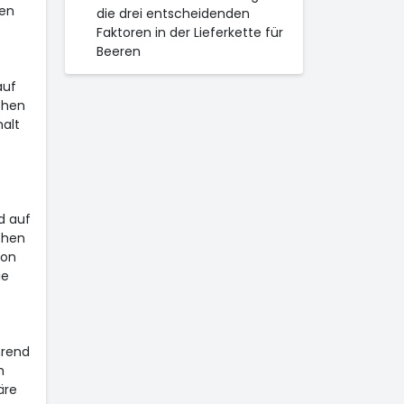
len
die drei entscheidenden
Faktoren in der Lieferkette für
Beeren
auf
chen
alt
d auf
chen
von
ie
hrend
m
äre