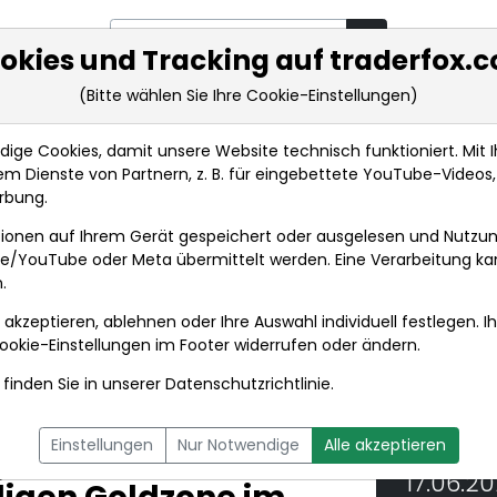
okies und Tracking auf traderfox.
(Bitte wählen Sie Ihre Cookie-Einstellungen)
rkt-Analysen
Market Tools
Realtimekurse
Nachrichten
ge Cookies, damit unsere Website technisch funktioniert. Mit Ih
m Dienste von Partnern, z. B. für eingebettete YouTube-Video
IRW-News: Banyan Gold Corp.: Banyan Gold durchsch...
rbung.
ionen auf Ihrem Gerät gespeichert oder ausgelesen und Nutzu
t
gle/YouTube oder Meta übermittelt werden. Eine Verarbeitung k
.
 akzeptieren, ablehnen oder Ihre Auswahl individuell festlegen. I
DPA-AFX PROFEED
DPA-AFX COMPACT
ookie-Einstellungen
im Footer widerrufen oder ändern.
finden Sie in unserer
Datenschutzrichtlinie
.
d Corp.: Banyan Gold
Einstellungen
Nur Notwendige
Alle akzeptieren
/t Au auf 21,7 m in
17.06.2