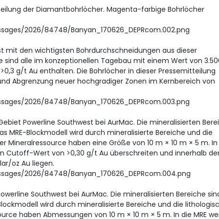
rteilung der Diamantbohrlöcher. Magenta-farbige Bohrlöcher
essages/2026/84748/Banyan_170626_DEPRcom.002.png
st mit den wichtigsten Bohrdurchschneidungen aus dieser
ke sind alle im konzeptionellen Tagebau mit einem Wert von 3.50
,3 g/t Au enthalten. Die Bohrlöcher in dieser Pressemitteilung
g und Abgrenzung neuer hochgradiger Zonen im Kernbereich von
essages/2026/84748/Banyan_170626_DEPRcom.003.png
biet Powerline Southwest bei AurMac. Die mineralisierten Bere
 Das MRE-Blockmodell wird durch mineralisierte Bereiche und die
der Mineralressource haben eine Größe von 10 m × 10 m × 5 m. In
 Cutoff-Wert von >0,30 g/t Au überschreiten und innerhalb de
ar/oz Au liegen.
essages/2026/84748/Banyan_170626_DEPRcom.004.png
werline Southwest bei AurMac. Die mineralisierten Bereiche sin
Blockmodell wird durch mineralisierte Bereiche und die lithologis
ssource haben Abmessungen von 10 m × 10 m × 5 m. In die MRE w