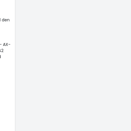
d den
 - AX-
42
d