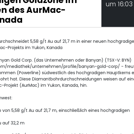
digen Goldzone im
um 16:03
n des AurMac-
anada
rchschneidet 5,58 g/t Au auf 21,7 m in einer neuen hochgradig
c-Projekts im Yukon, Kanada
Banyan Gold Corp. (das Unternehmen oder Banyan) (TSX-V: BYN)
com/mediathek/unternehmen/profile/banyan-gold-corp/ - freut
kommen (Powerline) südwestlich des hochgradigen Hauptkerns e
bohrt hat. Diese Diamantbohrdurchschneidungen weisen auf ein
-Projekt (AurMac) im Yukon, Kanada, hin.
hwest:
b von 5,58 g/t Au auf 21,7 m, einschließlich eines hochgradigen
u auf 32,2 m