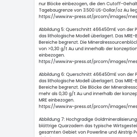
nur Blöcke einbezogen, die den Cutoff-Gehalt
Tagebaugrenze von 3.500 US-Dollar/oz Au lie
https://www.irw-press.at/prcom/images/m
Abbildung 5: Querschnitt 466450mE von der Po
das lithologische Modell überlagert. Das MRE-
Bereiche begrenzt. Die Mineralressourcenblöc
von >0,30 g/t Au und innerhalb der konzeption
einbezogen.
https://www.irw-press.at/prcom/images/m
Abbildung 6: Querschnitt 466450mE von der Po
das lithologische Modell überlagert. Das MRE-
Bereiche begrenzt. Die Blöcke der Mineralress
mehr als 0,30 g/t Au und innerhalb der konze
MRE einbezogen.
https://www.irw-press.at/prcom/images/m
Abbildung 7: Hochgradige Goldmineralisierung
blättrige Quarzadern das typische Wirtsgestein
gesamten Gebiet von Powerline und Airstrip P