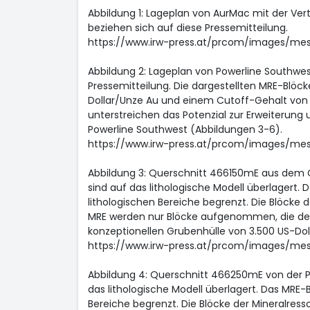
Abbildung 1: Lageplan von AurMac mit der Ve
beziehen sich auf diese Pressemitteilung.
https://www.irw-press.at/prcom/images/m
Abbildung 2: Lageplan von Powerline Southwe
Pressemitteilung. Die dargestellten MRE-Blöc
Dollar/Unze Au und einem Cutoff-Gehalt von >0
unterstreichen das Potenzial zur Erweiterun
Powerline Southwest (Abbildungen 3-6).
https://www.irw-press.at/prcom/images/m
Abbildung 3: Querschnitt 466150mE aus dem Ge
sind auf das lithologische Modell überlagert.
lithologischen Bereiche begrenzt. Die Blöcke 
MRE werden nur Blöcke aufgenommen, die den
konzeptionellen Grubenhülle von 3.500 US-Doll
https://www.irw-press.at/prcom/images/m
Abbildung 4: Querschnitt 466250mE von der Po
das lithologische Modell überlagert. Das MRE-
Bereiche begrenzt. Die Blöcke der Mineralre