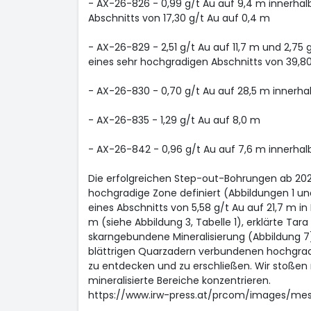
- AX-26-826 - 0,99 g/t Au auf 9,4 m innerhalb
Abschnitts von 17,30 g/t Au auf 0,4 m
- AX-26-829 - 2,51 g/t Au auf 11,7 m und 2,75 
eines sehr hochgradigen Abschnitts von 39,80
- AX-26-830 - 0,70 g/t Au auf 28,5 m innerha
- AX-26-835 - 1,29 g/t Au auf 8,0 m
- AX-26-842 - 0,96 g/t Au auf 7,6 m innerhal
Die erfolgreichen Step-out-Bohrungen ab 2025
hochgradige Zone definiert (Abbildungen 1 und
eines Abschnitts von 5,58 g/t Au auf 21,7 m i
m (siehe Abbildung 3, Tabelle 1), erklärte Tar
skarngebundene Mineralisierung (Abbildung 7)
blättrigen Quarzadern verbundenen hochgradi
zu entdecken und zu erschließen. Wir stoßen 
mineralisierte Bereiche konzentrieren.
https://www.irw-press.at/prcom/images/m