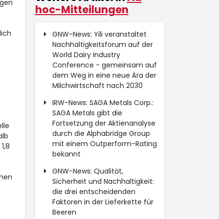
igen
hoc-Mitteilungen
lich
GNW-News: Yili veranstaltet
Nachhaltigkeitsforum auf der
World Dairy Industry
Conference - gemeinsam auf
dem Weg in eine neue Ära der
Milchwirtschaft nach 2030
IRW-News: SAGA Metals Corp.:
SAGA Metals gibt die
Fortsetzung der Aktienanalyse
lle
durch die Alphabridge Group
alb
mit einem Outperform-Rating
1,8
bekannt
GNW-News: Qualität,
onen
Sicherheit und Nachhaltigkeit:
die drei entscheidenden
Faktoren in der Lieferkette für
Beeren