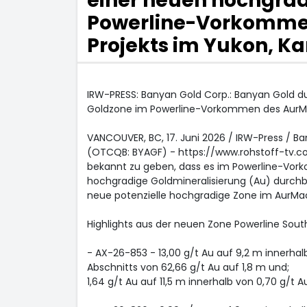
einer neuen hochgra
Powerline-Vorkomme
Projekts im Yukon, K
IRW-PRESS: Banyan Gold Corp.: Banyan Gold du
Goldzone im Powerline-Vorkommen des AurMa
VANCOUVER, BC, 17. Juni 2026 / IRW-Press / 
(OTCQB: BYAGF) - https://www.rohstoff-tv.
bekannt zu geben, dass es im Powerline-Vor
hochgradige Goldmineralisierung (Au) durch
neue potenzielle hochgradige Zone im AurMac
Highlights aus der neuen Zone Powerline Sout
- AX-26-853 - 13,00 g/t Au auf 9,2 m innerhal
Abschnitts von 62,66 g/t Au auf 1,8 m und;
1,64 g/t Au auf 11,5 m innerhalb von 0,70 g/t A