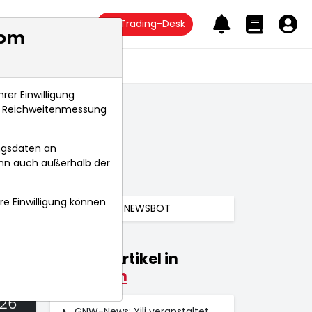
Trading-Desk
com
Anlagetrends
rer Einwilligung
s, Reichweitenmessung
ngsdaten an
ann auch außerhalb der
hre Einwilligung können
NEWSBOT
Weitere Artikel in
Kolumnen
026
GNW-News: Yili veranstaltet