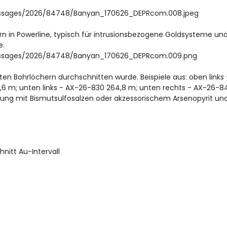
essages/2026/84748/Banyan_170626_DEPRcom.008.jpeg
dern in Powerline, typisch für intrusionsbezogene Goldsysteme un
e.
essages/2026/84748/Banyan_170626_DEPRcom.009.png
sten Bohrlöchern durchschnitten wurde. Beispiele aus: oben links
,6 m; unten links - AX-26-830 264,8 m; unten rechts - AX-26-8
indung mit Bismutsulfosalzen oder akzessorischem Arsenopyrit un
itt Au-Intervall