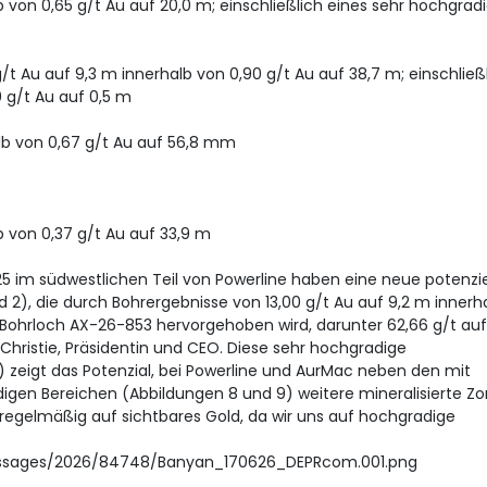
 von 0,65 g/t Au auf 20,0 m; einschließlich eines sehr hochgrad
g/t Au auf 9,3 m innerhalb von 0,90 g/t Au auf 38,7 m; einschließ
 g/t Au auf 0,5 m
lb von 0,67 g/t Au auf 56,8 mm
b von 0,37 g/t Au auf 33,9 m
 im südwestlichen Teil von Powerline haben eine neue potenzie
 2), die durch Bohrergebnisse von 13,00 g/t Au auf 9,2 m innerh
n Bohrloch AX-26-853 hervorgehoben wird, darunter 62,66 g/t auf 
a Christie, Präsidentin und CEO. Diese sehr hochgradige
 zeigt das Potenzial, bei Powerline und AurMac neben den mit
gen Bereichen (Abbildungen 8 und 9) weitere mineralisierte Z
regelmäßig auf sichtbares Gold, da wir uns auf hochgradige
essages/2026/84748/Banyan_170626_DEPRcom.001.png