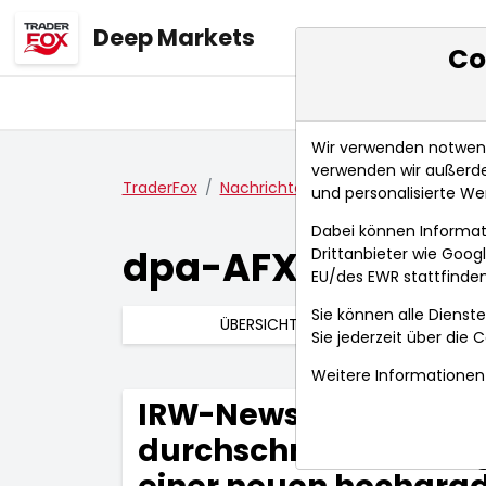
Deep Markets
Co
Übersicht
Ma
Wir verwenden notwendi
verwenden wir außerde
TraderFox
Nachrichten
dpa-AFX Compact
und personalisierte We
Dabei können Informat
dpa-AFX Compac
Drittanbieter wie Goo
EU/des EWR stattfinden
Sie können alle Dienste
ÜBERSICHT
Sie jederzeit über die
C
Weitere Informationen 
IRW-News: Banyan Gol
durchschneidet 5,58 g