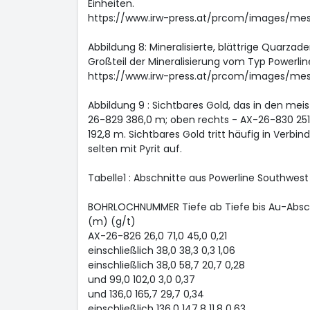
Einheiten.
https://www.irw-press.at/prcom/images/m
Abbildung 8: Mineralisierte, blättrige Quarza
Großteil der Mineralisierung vom Typ Powerlin
https://www.irw-press.at/prcom/images/m
Abbildung 9 : Sichtbares Gold, das in den mei
26-829 386,0 m; oben rechts - AX-26-830 251
192,8 m. Sichtbares Gold tritt häufig in Verb
selten mit Pyrit auf.
Tabelle1 : Abschnitte aus Powerline Southwest
BOHRLOCHNUMMER Tiefe ab Tiefe bis Au-Abschn
(m) (g/t)
AX-26-826 26,0 71,0 45,0 0,21
einschließlich 38,0 38,3 0,3 1,06
einschließlich 38,0 58,7 20,7 0,28
und 99,0 102,0 3,0 0,37
und 136,0 165,7 29,7 0,34
einschließlich 136,0 147,8 11,8 0,63