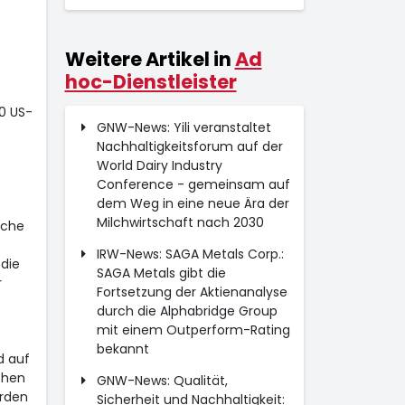
Weitere Artikel in
Ad
hoc-Dienstleister
0 US-
GNW-News: Yili veranstaltet
Nachhaltigkeitsforum auf der
World Dairy Industry
Conference - gemeinsam auf
dem Weg in eine neue Ära der
Milchwirtschaft nach 2030
iche
IRW-News: SAGA Metals Corp.:
 die
SAGA Metals gibt die
r
Fortsetzung der Aktienanalyse
durch die Alphabridge Group
mit einem Outperform-Rating
bekannt
d auf
chen
GNW-News: Qualität,
erden
Sicherheit und Nachhaltigkeit: