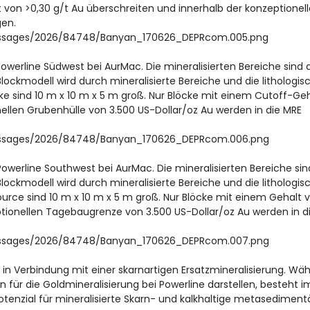
 von >0,30 g/t Au überschreiten und innerhalb der konzeptionel
gen.
essages/2026/84748/Banyan_170626_DEPRcom.005.png
werline Südwest bei AurMac. Die mineralisierten Bereiche sind 
Blockmodell wird durch mineralisierte Bereiche und die lithologis
ke sind 10 m x 10 m x 5 m groß. Nur Blöcke mit einem Cutoff-Geh
ellen Grubenhülle von 3.500 US-Dollar/oz Au werden in die MRE
essages/2026/84748/Banyan_170626_DEPRcom.006.png
werline Southwest bei AurMac. Die mineralisierten Bereiche sin
Blockmodell wird durch mineralisierte Bereiche und die lithologis
ource sind 10 m x 10 m x 5 m groß. Nur Blöcke mit einem Gehalt 
ptionellen Tagebaugrenze von 3.500 US-Dollar/oz Au werden in d
essages/2026/84748/Banyan_170626_DEPRcom.007.png
 in Verbindung mit einer skarnartigen Ersatzmineralisierung. Wä
 für die Goldmineralisierung bei Powerline darstellen, besteht i
otenzial für mineralisierte Skarn- und kalkhaltige metasediment