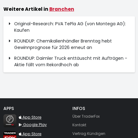
Weitere Artikel in
Branchen
Original-Research: PVA TePla AG (von Montega AG):
Kaufen
ROUNDUP: Chemikalienhändler Brenntag hebt
Gewinnprognose für 2026 erneut an
ROUNDUP: Daimler Truck enttäuscht mit Aufträgen -
Aktie fällt vom Rekordhoch ab
APPS
INFOS
TraderFox Flash
Über TraderFox
App Store
Google Play
Kontakt
TraderFox App
App Store
Vertrag Kündigen