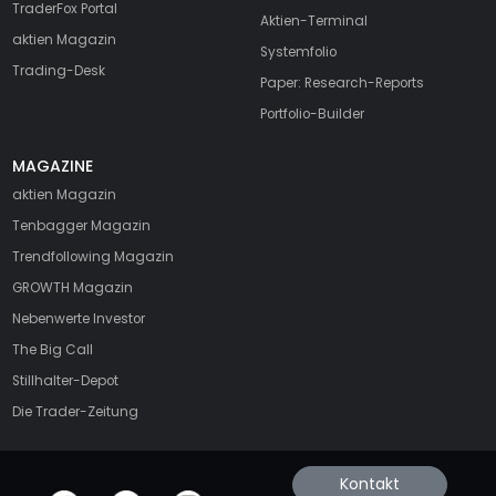
TraderFox Portal
Aktien-Terminal
aktien Magazin
Systemfolio
Trading-Desk
Paper: Research-Reports
Portfolio-Builder
MAGAZINE
aktien
Magazin
Tenbagger Magazin
Trendfollowing Magazin
GROWTH
Magazin
Nebenwerte Investor
The Big Call
Stillhalter-Depot
Die Trader-Zeitung
Kontakt
offizielle Social Media-Accounts