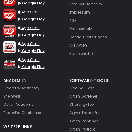
Google Play
Jobs bei TraderFox
TraderFox Pro
App Store
Impressum
Google Play
AGB
TraderFox dpa-AFX ProFeed
App Store
Datenschutz
Google Play
Cookie-Einstellungen
TraderFox Live Trading
App Store
Alle Aktien
Google Play
Barrierefreiheit
TraderFox aktien Magazin
App Store
Google Play
AKADEMIEN
SOFTWARE-TOOLS
TraderFox Academy
Trading-Desk
SheInvest
Aktien-Screener
Option Academy
Charting-Tool
TraderFox Clubhouse
Signal Trader Pro
Aktien-Rankings
WEITERE LINKS
Aktien-Portfolio