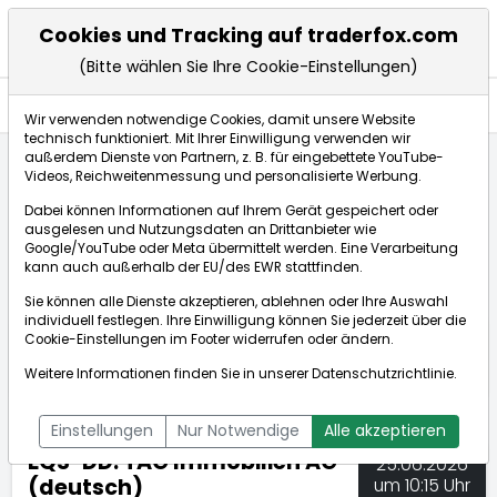
Cookies und Tracking auf traderfox.com
(Bitte wählen Sie Ihre Cookie-Einstellungen)
Nachrichten
Wir verwenden notwendige Cookies, damit unsere Website
technisch funktioniert. Mit Ihrer Einwilligung verwenden wir
außerdem Dienste von Partnern, z. B. für eingebettete YouTube-
Videos, Reichweitenmessung und personalisierte Werbung.
TraderFox
Nachrichten
dpa-AFX Compact
Dabei können Informationen auf Ihrem Gerät gespeichert oder
EQS-DD: TAG Immobilien AG (deutsch)
ausgelesen und Nutzungsdaten an Drittanbieter wie
Google/YouTube oder Meta übermittelt werden. Eine Verarbeitung
kann auch außerhalb der EU/des EWR stattfinden.
dpa-AFX Compact
Sie können alle Dienste akzeptieren, ablehnen oder Ihre Auswahl
individuell festlegen. Ihre Einwilligung können Sie jederzeit über die
ÜBERSICHT
DPA-AFX PROFEED
DPA-AFX COMPACT
Cookie-Einstellungen
im Footer widerrufen oder ändern.
NEWSBOT
Weitere Informationen finden Sie in unserer
Datenschutzrichtlinie
.
Einstellungen
Nur Notwendige
Alle akzeptieren
EQS-DD: TAG Immobilien AG
25.06.2026
(deutsch)
um 10:15 Uhr