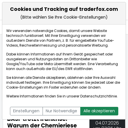
Cookies und Tracking auf traderfox.com
(Bitte wählen Sie Ihre Cookie-Einstellungen)
Nachrichten
Wir verwenden notwendige Cookies, damit unsere Website
technisch funktioniert. Mit Ihrer Einwilligung verwenden wir
außerdem Dienste von Partnern, z. B. für eingebettete YouTube-
Videos, Reichweitenmessung und personalisierte Werbung.
TraderFox
Nachrichten
dpa-AFX Compact
Dabei können Informationen auf Ihrem Gerät gespeichert oder
BASF trotzt Irankrise: Warum der Chemieriese gelas...
ausgelesen und Nutzungsdaten an Drittanbieter wie
Google/YouTube oder Meta übermittelt werden. Eine Verarbeitung
kann auch außerhalb der EU/des EWR stattfinden.
dpa-AFX Compact
Sie können alle Dienste akzeptieren, ablehnen oder Ihre Auswahl
individuell festlegen. Ihre Einwilligung können Sie jederzeit über die
ÜBERSICHT
DPA-AFX PROFEED
DPA-AFX COMPACT
Cookie-Einstellungen
im Footer widerrufen oder ändern.
NEWSBOT
Weitere Informationen finden Sie in unserer
Datenschutzrichtlinie
.
Einstellungen
Nur Notwendige
Alle akzeptieren
BASF trotzt Irankrise:
04.07.2026
Warum der Chemieriese