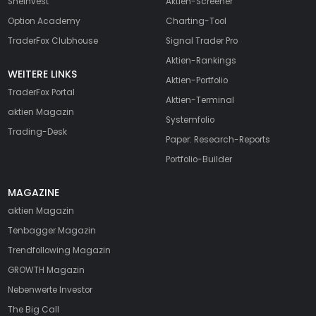
SheInvest
Aktien-Screener
Option Academy
Charting-Tool
TraderFox Clubhouse
Signal Trader Pro
Aktien-Rankings
WEITERE LINKS
Aktien-Portfolio
TraderFox Portal
Aktien-Terminal
aktien Magazin
Systemfolio
Trading-Desk
Paper: Research-Reports
Portfolio-Builder
MAGAZINE
aktien
Magazin
Tenbagger Magazin
Trendfollowing Magazin
GROWTH
Magazin
Nebenwerte Investor
The Big Call