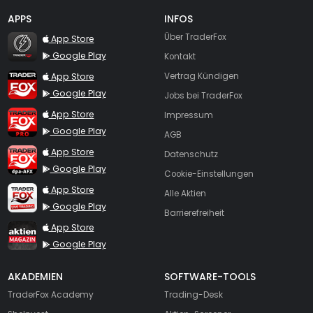
APPS
INFOS
TraderFox Flash
Über TraderFox
App Store
Google Play
Kontakt
TraderFox App
App Store
Vertrag Kündigen
Google Play
Jobs bei TraderFox
TraderFox Pro
App Store
Impressum
Google Play
AGB
TraderFox dpa-AFX ProFeed
App Store
Datenschutz
Google Play
Cookie-Einstellungen
TraderFox Live Trading
App Store
Alle Aktien
Google Play
Barrierefreiheit
TraderFox aktien Magazin
App Store
Google Play
AKADEMIEN
SOFTWARE-TOOLS
TraderFox Academy
Trading-Desk