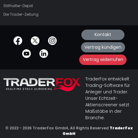
Stillhalter-Depot
Die Trader-Zeitung
Kontakt
offizielle Social Media-Accounts
Vertrag kündigen
Vertrag widerrufen
TraderFox entwickelt
Trading-Software für
Anleger und Trader.
Unser Echtzeit-
Aktienscreener setzt
Maßstäbe in der
Branche.
© 2022 - 2026 TraderFox GmbH, All Rights Reserved
TraderFox
GmbH