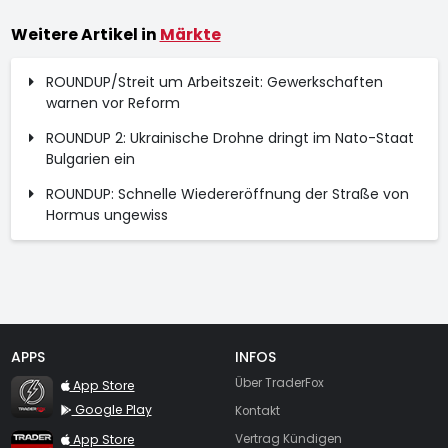
Weitere Artikel in
Märkte
ROUNDUP/Streit um Arbeitszeit: Gewerkschaften
warnen vor Reform
ROUNDUP 2: Ukrainische Drohne dringt im Nato-Staat
Bulgarien ein
ROUNDUP: Schnelle Wiedereröffnung der Straße von
Hormus ungewiss
APPS
INFOS
TraderFox Flash
Über TraderFox
App Store
Google Play
Kontakt
TraderFox App
App Store
Vertrag Kündigen