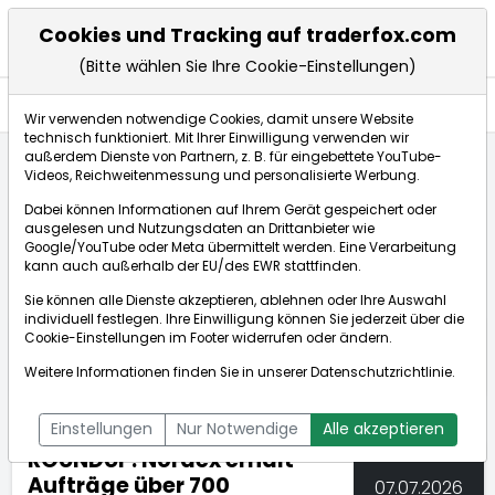
Cookies und Tracking auf traderfox.com
(Bitte wählen Sie Ihre Cookie-Einstellungen)
Nachrichten
Wir verwenden notwendige Cookies, damit unsere Website
technisch funktioniert. Mit Ihrer Einwilligung verwenden wir
außerdem Dienste von Partnern, z. B. für eingebettete YouTube-
Videos, Reichweitenmessung und personalisierte Werbung.
TraderFox
Nachrichten
dpa-AFX Compact
Dabei können Informationen auf Ihrem Gerät gespeichert oder
ROUNDUP: Nordex erhält Aufträge über 700 Megawa...
ausgelesen und Nutzungsdaten an Drittanbieter wie
Google/YouTube oder Meta übermittelt werden. Eine Verarbeitung
kann auch außerhalb der EU/des EWR stattfinden.
dpa-AFX Compact
Sie können alle Dienste akzeptieren, ablehnen oder Ihre Auswahl
individuell festlegen. Ihre Einwilligung können Sie jederzeit über die
ÜBERSICHT
DPA-AFX PROFEED
DPA-AFX COMPACT
Cookie-Einstellungen
im Footer widerrufen oder ändern.
NEWSBOT
Weitere Informationen finden Sie in unserer
Datenschutzrichtlinie
.
Einstellungen
Nur Notwendige
Alle akzeptieren
ROUNDUP: Nordex erhält
Aufträge über 700
07.07.2026