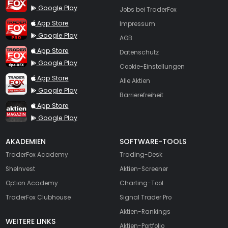
Google Play
Jobs bei TraderFox
TraderFox Pro
App Store
Impressum
Google Play
AGB
TraderFox dpa-AFX ProFeed
App Store
Datenschutz
Google Play
Cookie-Einstellungen
TraderFox Live Trading
App Store
Alle Aktien
Google Play
Barrierefreiheit
TraderFox aktien Magazin
App Store
Google Play
AKADEMIEN
SOFTWARE-TOOLS
TraderFox Academy
Trading-Desk
SheInvest
Aktien-Screener
Option Academy
Charting-Tool
TraderFox Clubhouse
Signal Trader Pro
Aktien-Rankings
WEITERE LINKS
Aktien-Portfolio