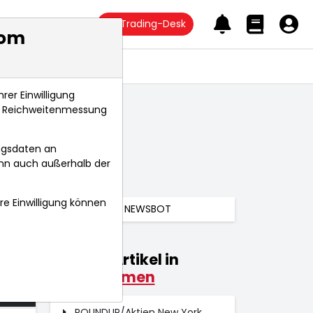
Trading-Desk
com
Anlagetrends
rer Einwilligung
s, Reichweitenmessung
ngsdaten an
ann auch außerhalb der
hre Einwilligung können
NEWSBOT
Weitere Artikel in
026
Unternehmen
 Uhr
ROUNDUP/Aktien New York