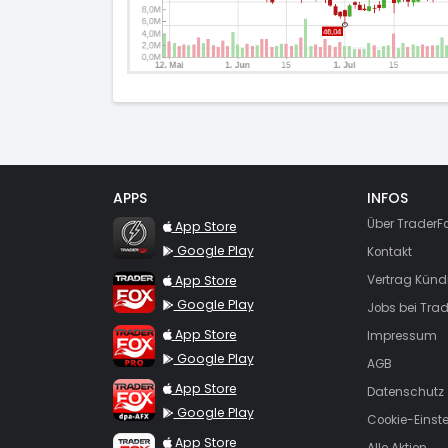
APPS
INFOS
TraderFox Flash
Über TraderF
App Store
Google Play
Kontakt
TraderFox App
App Store
Vertrag Künd
Google Play
Jobs bei Trad
TraderFox Pro
App Store
Impressum
Google Play
AGB
TraderFox dpa-AFX ProFeed
App Store
Datenschutz
Google Play
Cookie-Einst
TraderFox Live Trading
App Store