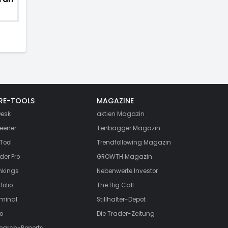
RE-TOOLS
MAGAZINE
esk
aktien
Magazin
eener
Tenbagger Magazin
Tool
Trendfollowing Magazin
der Pro
GROWTH
Magazin
nkings
Nebenwerte Investor
folio
The Big Call
rminal
Stillhalter-Depot
o
Die Trader-Zeitung