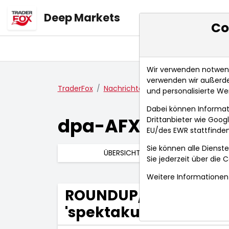
Deep Markets
Co
Übersicht
Ma
Wir verwenden notwendi
verwenden wir außerde
TraderFox
Nachrichten
dpa-AFX Compact
und personalisierte We
Dabei können Informat
dpa-AFX Compac
Drittanbieter wie Goo
EU/des EWR stattfinden
Sie können alle Dienste
ÜBERSICHT
Sie jederzeit über die
C
Weitere Informationen 
ROUNDUP/BASF im Wa
'spektakulär' - Sta