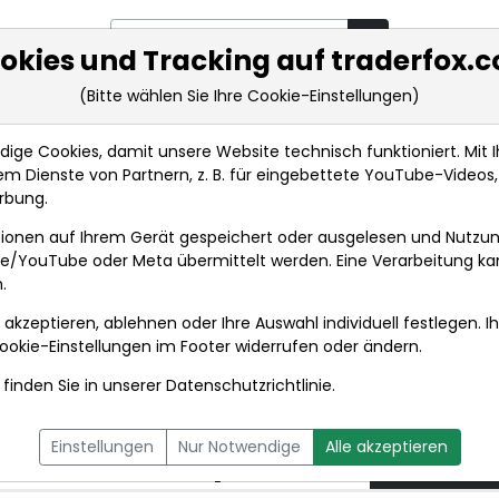
okies und Tracking auf traderfox.
(Bitte wählen Sie Ihre Cookie-Einstellungen)
rkt-Analysen
Market Tools
Realtimekurse
Nachrichten
ge Cookies, damit unsere Website technisch funktioniert. Mit Ih
m Dienste von Partnern, z. B. für eingebettete YouTube-Video
ROUNDUP/BASF im Wandel: China 'spektakulär' - Sta...
rbung.
ionen auf Ihrem Gerät gespeichert oder ausgelesen und Nutzu
t
gle/YouTube oder Meta übermittelt werden. Eine Verarbeitung k
.
 akzeptieren, ablehnen oder Ihre Auswahl individuell festlegen. I
DPA-AFX PROFEED
DPA-AFX COMPACT
ookie-Einstellungen
im Footer widerrufen oder ändern.
finden Sie in unserer
Datenschutzrichtlinie
.
ndel: China
08.07.2
Einstellungen
Nur Notwendige
Alle akzeptieren
mmwerk muss sparen
um 08:35