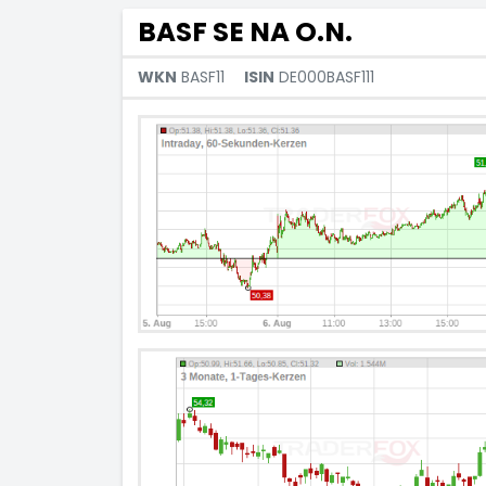
BASF SE NA O.N.
WKN
BASF11
ISIN
DE000BASF111