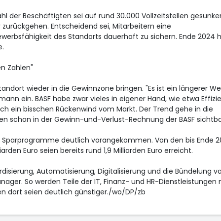
l der Beschäftigten sei auf rund 30.000 Vollzeitstellen gesunk
 zurückgehen. Entscheidend sei, Mitarbeitern eine
werbsfähigkeit des Standorts dauerhaft zu sichern. Ende 2024 
.
en Zahlen"
ndort wieder in die Gewinnzone bringen. "Es ist ein längerer W
mann ein. BASF habe zwar vieles in eigener Hand, wie etwa Effizi
h ein bisschen Rückenwind vom Markt. Der Trend gehe in die
ien schon in der Gewinn-und-Verlust-Rechnung der BASF sichtba
en Sparprogramme deutlich vorangekommen. Von den bis Ende 2
arden Euro seien bereits rund 1,9 Milliarden Euro erreicht.
disierung, Automatisierung, Digitalisierung und die Bündelung v
anager. So werden Teile der IT, Finanz- und HR-Dienstleistungen
ten dort seien deutlich günstiger./wo/DP/zb