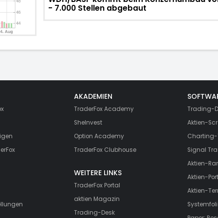
- 7.000 Stellen abgebaut
AKADEMIEN
SOFTWA
ox
TraderFox Academy
Trading-D
SheInvest
Aktien-Scr
igen
Option Academy
Charting-
erFox
TraderFox Clubhouse
Signal Tra
Aktien-Ra
WEITERE LINKS
Aktien-Port
TraderFox Portal
Aktien-Te
aktien Magazin
ellungen
Systemfoli
Trading-Desk