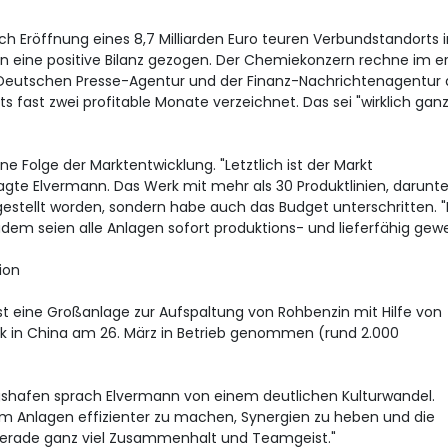
 Eröffnung eines 8,7 Milliarden Euro teuren Verbundstandorts i
n eine positive Bilanz gezogen. Der Chemiekonzern rechne im e
er Deutschen Presse-Agentur und der Finanz-Nachrichtenagentur
s fast zwei profitable Monate verzeichnet. Das sei "wirklich gan
ine Folge der Marktentwicklung. "Letztlich ist der Markt
agte Elvermann. Das Werk mit mehr als 30 Produktlinien, darunte
gestellt worden, sondern habe auch das Budget unterschritten. 
udem seien alle Anlagen sofort produktions- und lieferfähig gew
ion
st eine Großanlage zur Aufspaltung von Rohbenzin mit Hilfe von
k in China am 26. März in Betrieb genommen (rund 2.000
igshafen sprach Elvermann von einem deutlichen Kulturwandel.
um Anlagen effizienter zu machen, Synergien zu heben und die
 gerade ganz viel Zusammenhalt und Teamgeist."