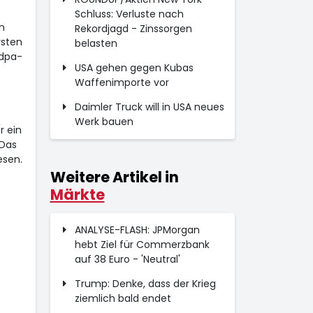
Schluss: Verluste nach
n
Rekordjagd - Zinssorgen
rsten
belasten
 dpa-
USA gehen gegen Kubas
z
Waffenimporte vor
Daimler Truck will in USA neues
Werk bauen
r ein
"Das
esen.
Weitere Artikel in
Märkte
ANALYSE-FLASH: JPMorgan
hebt Ziel für Commerzbank
auf 38 Euro - 'Neutral'
Trump: Denke, dass der Krieg
ziemlich bald endet