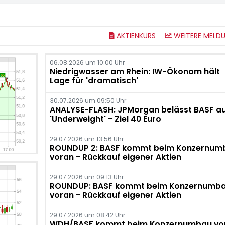
AKTIENKURS
WEITERE MELD
06.08.2026 um 10:00 Uhr
Niedrigwasser am Rhein: IW-Ökonom hält
Lage für 'dramatisch'
30.07.2026 um 09:50 Uhr
ANALYSE-FLASH: JPMorgan belässt BASF a
'Underweight' - Ziel 40 Euro
29.07.2026 um 13:56 Uhr
ROUNDUP 2: BASF kommt beim Konzernum
voran - Rückkauf eigener Aktien
29.07.2026 um 09:13 Uhr
ROUNDUP: BASF kommt beim Konzernumb
voran - Rückkauf eigener Aktien
29.07.2026 um 08:42 Uhr
WDH/BASF kommt beim Konzernumbau vo