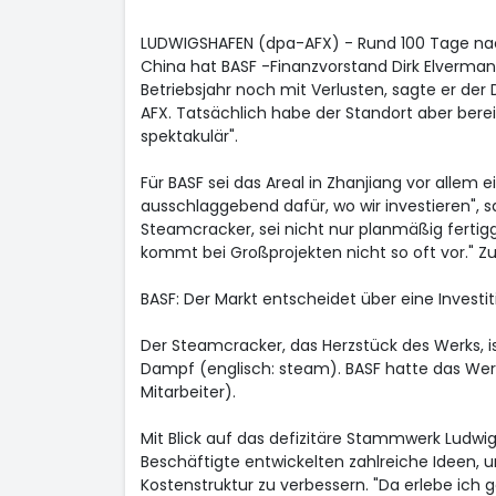
LUDWIGSHAFEN (dpa-AFX) - Rund 100 Tage nach
China hat BASF
-Finanzvorstand Dirk Elverman
Betriebsjahr noch mit Verlusten, sagte er d
AFX. Tatsächlich habe der Standort aber bereit
spektakulär".
Für BASF sei das Areal in Zhanjiang vor allem e
ausschlaggebend dafür, wo wir investieren", s
Steamcracker, sei nicht nur planmäßig fertig
kommt bei Großprojekten nicht so oft vor." Z
BASF: Der Markt entscheidet über eine Investit
Der Steamcracker, das Herzstück des Werks, i
Dampf (englisch: steam). BASF hatte das Wer
Mitarbeiter).
Mit Blick auf das defizitäre Stammwerk Ludw
Beschäftigte entwickelten zahlreiche Ideen, 
Kostenstruktur zu verbessern. "Da erlebe ich