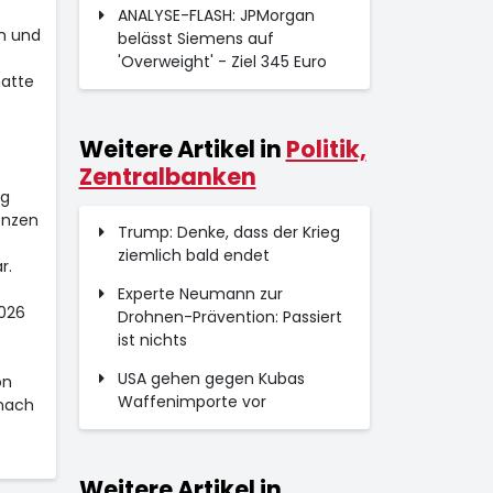
ANALYSE-FLASH: JPMorgan
en und
belässt Siemens auf
'Overweight' - Ziel 345 Euro
hatte
Weitere Artikel in
Politik,
Zentralbanken
eg
enzen
Trump: Denke, dass der Krieg
ziemlich bald endet
r.
Experte Neumann zur
026
Drohnen-Prävention: Passiert
ist nichts
USA gehen gegen Kubas
on
Waffenimporte vor
 nach
Weitere Artikel in