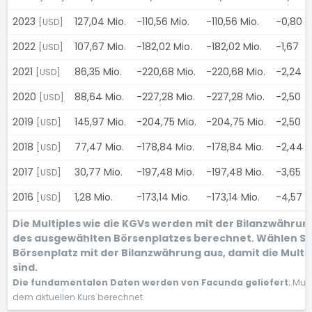
2023
127,04 Mio.
-110,56 Mio.
-110,56 Mio.
-0,80
[USD]
2022
107,67 Mio.
-182,02 Mio.
-182,02 Mio.
-1,67
[USD]
2021
86,35 Mio.
-220,68 Mio.
-220,68 Mio.
-2,24
[USD]
2020
88,64 Mio.
-227,28 Mio.
-227,28 Mio.
-2,50
[USD]
2019
145,97 Mio.
-204,75 Mio.
-204,75 Mio.
-2,50
[USD]
2018
77,47 Mio.
-178,84 Mio.
-178,84 Mio.
-2,44
[USD]
2017
30,77 Mio.
-197,48 Mio.
-197,48 Mio.
-3,65
[USD]
2016
1,28 Mio.
-173,14 Mio.
-173,14 Mio.
-4,57
[USD]
Die Multiples wie die KGVs werden mit der Bilanzwähru
des ausgewählten Börsenplatzes berechnet. Wählen Si
Börsenplatz mit der Bilanzwährung aus, damit die Multi
sind.
Die fundamentalen Daten werden von Facunda geliefert
; Mul
dem aktuellen Kurs berechnet.