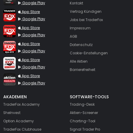
Google Play
Kontakt
TraderFox App
App Store
Vertrag Kündigen
Google Play
Jobs bei TraderFox
TraderFox Pro
App Store
Impressum
Google Play
AGB
TraderFox dpa-AFX ProFeed
App Store
Datenschutz
Google Play
Cookie-Einstellungen
TraderFox Live Trading
App Store
Alle Aktien
Google Play
Barrierefreiheit
TraderFox aktien Magazin
App Store
Google Play
AKADEMIEN
SOFTWARE-TOOLS
TraderFox Academy
Trading-Desk
SheInvest
Aktien-Screener
Option Academy
Charting-Tool
TraderFox Clubhouse
Signal Trader Pro