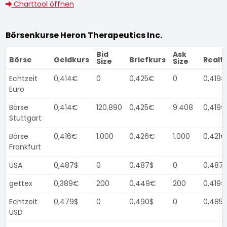
Charttool öffnen
Börsenkurse Heron Therapeutics Inc.
Bid
Ask
Börse
Geldkurs
Briefkurs
Realt
Size
Size
Echtzeit
0,414€
0
0,425€
0
0,419€
Euro
Börse
0,414€
120.890
0,425€
9.408
0,419€
Stuttgart
Börse
0,416€
1.000
0,426€
1.000
0,421€
Frankfurt
USA
0,487$
0
0,487$
0
0,487
gettex
0,389€
200
0,449€
200
0,419€
Echtzeit
0,479$
0
0,490$
0
0,485$
USD