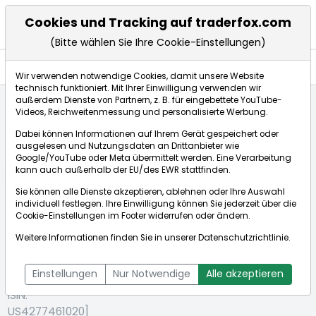
Cookies und Tracking auf traderfox.com
(Bitte wählen Sie Ihre Cookie-Einstellungen)
Aktien
Wir verwenden notwendige Cookies, damit unsere Website
technisch funktioniert. Mit Ihrer Einwilligung verwenden wir
außerdem Dienste von Partnern, z. B. für eingebettete YouTube-
Videos, Reichweitenmessung und personalisierte Werbung.
Startseite
Aktien
Heron Therapeutics Inc.
Dabei können Informationen auf Ihrem Gerät gespeichert oder
ausgelesen und Nutzungsdaten an Drittanbieter wie
Google/YouTube oder Meta übermittelt werden. Eine Verarbeitung
Börse:
kann auch außerhalb der EU/des EWR stattfinden.
Sie können alle Dienste akzeptieren, ablehnen oder Ihre Auswahl
individuell festlegen. Ihre Einwilligung können Sie jederzeit über die
Cookie-Einstellungen
im Footer widerrufen oder ändern.
Heron
0,419€
-2,85%
Weitere Informationen finden Sie in unserer
Datenschutzrichtlinie
.
Therapeutics
Echtzeit-Aktienkurs Heron Therapeutics Inc.
Inc.
Bid:
0,413€
Ask:
0,425€
Einstellungen
Nur Notwendige
Alle akzeptieren
[WKN: A1XB6K |
ISIN:
US4277461020]