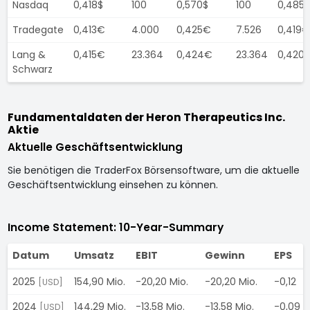
Nasdaq
0,418$
100
0,570$
100
0,485$
Tradegate
0,413€
4.000
0,425€
7.526
0,419€
Lang &
0,415€
23.364
0,424€
23.364
0,420
Schwarz
Fundamentaldaten der Heron Therapeutics Inc.
Aktie
Aktuelle Geschäftsentwicklung
Sie benötigen die TraderFox Börsensoftware, um die aktuelle
Geschäftsentwicklung einsehen zu können.
Income Statement: 10-Year-Summary
Datum
Umsatz
EBIT
Gewinn
EPS
2025
154,90 Mio.
-20,20 Mio.
-20,20 Mio.
-0,12
[USD]
2024
144,29 Mio.
-13,58 Mio.
-13,58 Mio.
-0,09
[USD]