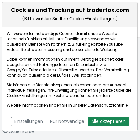
Cookies und Tracking auf traderfox.com
(Bitte wählen Sie Ihre Cookie-Einstellungen)
Aktien
Wir verwenden notwendige Cookies, damit unsere Website
technisch funktioniert. Mit Ihrer Einwilligung verwenden wir
außerdem Dienste von Partnern, z. B. für eingebettete YouTube-
Videos, Reichweitenmessung und personalisierte Werbung.
Startseite
Aktien
Dabei können Informationen auf Ihrem Gerät gespeichert oder
China Liberal Education Holdings Limited
ausgelesen und Nutzungsdaten an Drittanbieter wie
Fundamentaldaten
Google/YouTube oder Meta übermittelt werden. Eine Verarbeitung
kann auch außerhalb der EU/des EWR stattfinden.
Sie können alle Dienste akzeptieren, ablehnen oder Ihre Auswahl
Börse:
individuell festlegen. Ihre Einwilligung können Sie jederzeit über die
Cookie-Einstellungen
im Footer widerrufen oder ändern.
Weitere Informationen finden Sie in unserer
Datenschutzrichtlinie
.
China Liberal Education Holdings Limited
Einstellungen
Nur Notwendige
Alle akzeptieren
[ISIN: KYG2161Y1098]
Aktienkurse