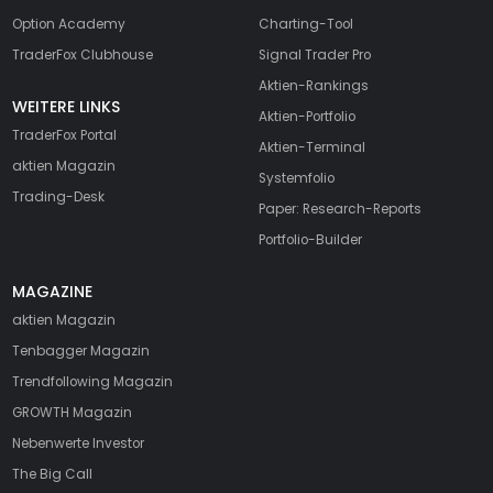
Option Academy
Charting-Tool
TraderFox Clubhouse
Signal Trader Pro
Aktien-Rankings
WEITERE LINKS
Aktien-Portfolio
TraderFox Portal
Aktien-Terminal
aktien Magazin
Systemfolio
Trading-Desk
Paper: Research-Reports
Portfolio-Builder
MAGAZINE
aktien
Magazin
Tenbagger Magazin
Trendfollowing Magazin
GROWTH
Magazin
Nebenwerte Investor
The Big Call