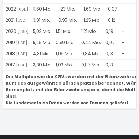
2022
11,60 Mio.
-1,23 Mio.
-1,69 Mio.
-0,07
-
[USD]
2021
3,91 Mio.
-0,95 Mio.
-1,25 Mio.
-0,12
-
[USD]
2020
5,02 Mio.
1,51 Mio.
1,21 Mio.
0,19
-
[USD]
2019
5,26 Mio.
0,59 Mio.
0,44 Mio.
0,07
-
[USD]
2018
4,81 Mio.
1,09 Mio.
0,84 Mio.
0,13
-
[USD]
2017
3,89 Mio.
1,03 Mio.
0,87 Mio.
0,13
-
[USD]
Die Multiples wie die KGVs werden mit der Bilanzwähru
Kurs des ausgewählten Börsenplatzes berechnet. Wähl
Börsenplatz mit der Bilanzwährung aus, damit die Multi
sind.
Die fundamentalen Daten werden von Facunda geliefert
.