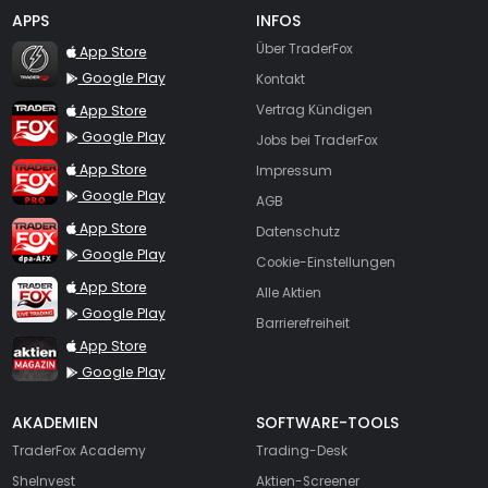
APPS
INFOS
TraderFox Flash
Über TraderFox
App Store
Google Play
Kontakt
TraderFox App
App Store
Vertrag Kündigen
Google Play
Jobs bei TraderFox
TraderFox Pro
App Store
Impressum
Google Play
AGB
TraderFox dpa-AFX ProFeed
App Store
Datenschutz
Google Play
Cookie-Einstellungen
TraderFox Live Trading
App Store
Alle Aktien
Google Play
Barrierefreiheit
TraderFox aktien Magazin
App Store
Google Play
AKADEMIEN
SOFTWARE-TOOLS
TraderFox Academy
Trading-Desk
SheInvest
Aktien-Screener