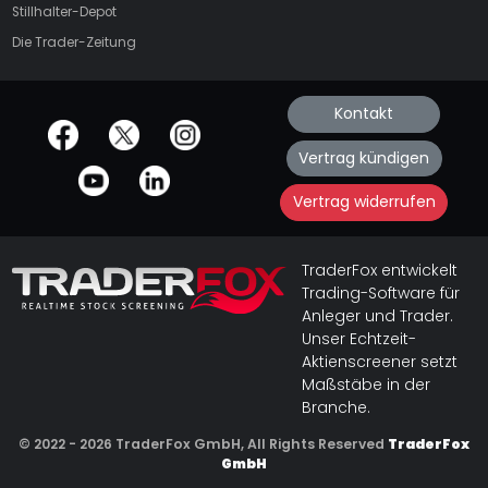
Stillhalter-Depot
Die Trader-Zeitung
Kontakt
offizielle Social Media-Accounts
Vertrag kündigen
Vertrag widerrufen
TraderFox entwickelt
Trading-Software für
Anleger und Trader.
Unser Echtzeit-
Aktienscreener setzt
Maßstäbe in der
Branche.
© 2022 - 2026 TraderFox GmbH, All Rights Reserved
TraderFox
GmbH