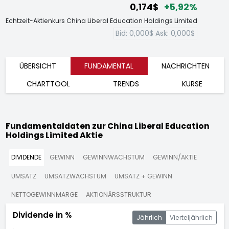
0,174$
+5,92%
Echtzeit-Aktienkurs China Liberal Education Holdings Limited
Bid:
0,000$
Ask:
0,000$
ÜBERSICHT
FUNDAMENTAL
NACHRICHTEN
CHARTTOOL
TRENDS
KURSE
Fundamentaldaten zur China Liberal Education
Holdings Limited Aktie
DIVIDENDE
GEWINN
GEWINNWACHSTUM
GEWINN/AKTIE
UMSATZ
UMSATZWACHSTUM
UMSATZ + GEWINN
NETTOGEWINNMARGE
AKTIONÄRSSTRUKTUR
Dividende in %
Jährlich
Vierteljährlich