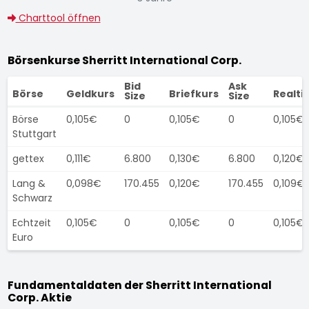
Charttool öffnen
Börsenkurse Sherritt International Corp.
Bid
Ask
Börse
Geldkurs
Briefkurs
Realti
Size
Size
Börse
0,105€
0
0,105€
0
0,105€
Stuttgart
gettex
0,111€
6.800
0,130€
6.800
0,120€
Lang &
0,098€
170.455
0,120€
170.455
0,109€
Schwarz
Echtzeit
0,105€
0
0,105€
0
0,105€
Euro
Fundamentaldaten der Sherritt International
Corp. Aktie