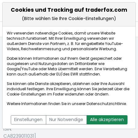
Cookies und Tracking auf traderfox.com
(Bitte wählen Sie Ihre Cookie-Einstellungen)
Aktien
Wir verwenden notwendige Cookies, damit unsere Website
technisch funktioniert. Mit Ihrer Einwilligung verwenden wir
außerdem Dienste von Partnern, z. B. für eingebettete YouTube-
Videos, Reichweitenmessung und personalisierte Werbung.
Startseite
Aktien
Sherritt International Corp.
Dabei können Informationen auf Ihrem Gerät gespeichert oder
ausgelesen und Nutzungsdaten an Drittanbieter wie
Google/YouTube oder Meta übermittelt werden. Eine Verarbeitung
Börse:
kann auch außerhalb der EU/des EWR stattfinden.
Sie können alle Dienste akzeptieren, ablehnen oder Ihre Auswahl
individuell festlegen. Ihre Einwilligung können Sie jederzeit über die
Cookie-Einstellungen
im Footer widerrufen oder ändern.
Sherritt
0,105€
+16,93%
Weitere Informationen finden Sie in unserer
Datenschutzrichtlinie
.
International
Echtzeit-Aktienkurs Sherritt International Corp.
Corp.
Bid:
0,105€
Ask:
0,105€
Einstellungen
Nur Notwendige
Alle akzeptieren
[WKN: 901547 |
ISIN:
CA8239011031]