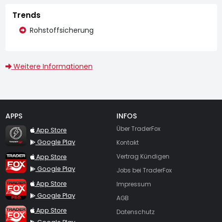
Trends
Rohstoffsicherung
Weitere Informationen
APPS
INFOS
TraderFox Flash
Über TraderFox
App Store
Google Play
Kontakt
TraderFox App
App Store
Vertrag Kündigen
Google Play
Jobs bei TraderFox
TraderFox Pro
App Store
Impressum
Google Play
AGB
TraderFox dpa-AFX ProFeed
App Store
Datenschutz