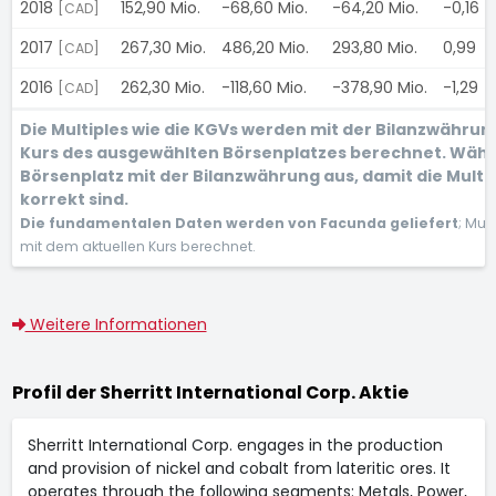
2018
152,90 Mio.
-68,60 Mio.
-64,20 Mio.
-0,16
[CAD]
2017
267,30 Mio.
486,20 Mio.
293,80 Mio.
0,99
[CAD]
2016
262,30 Mio.
-118,60 Mio.
-378,90 Mio.
-1,29
[CAD]
Die Multiples wie die KGVs werden mit der Bilanzwähru
Kurs des ausgewählten Börsenplatzes berechnet. Wähl
Börsenplatz mit der Bilanzwährung aus, damit die Multi
korrekt sind.
Die fundamentalen Daten werden von Facunda geliefert
; Mul
mit dem aktuellen Kurs berechnet.
Weitere Informationen
Profil der Sherritt International Corp. Aktie
Sherritt International Corp. engages in the production
and provision of nickel and cobalt from lateritic ores. It
operates through the following segments: Metals, Power,