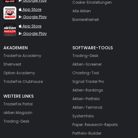
Google Play
Cookie-Einstellungen
TraderFox Live Trading
App Store
Alle Aktien
Google Play
Barrierefreiheit
TraderFox aktien Magazin
App Store
Google Play
AKADEMIEN
SOFTWARE-TOOLS
TraderFox Academy
Trading-Desk
SheInvest
Aktien-Screener
Option Academy
Charting-Tool
TraderFox Clubhouse
Signal Trader Pro
Aktien-Rankings
WEITERE LINKS
Aktien-Portfolio
TraderFox Portal
Aktien-Terminal
aktien Magazin
Systemfolio
Trading-Desk
Paper: Research-Reports
Portfolio-Builder