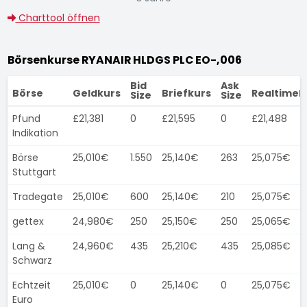
Charttool öffnen
Börsenkurse RYANAIR HLDGS PLC EO-,006
Bid
Ask
Börse
Geldkurs
Briefkurs
Realtimek
Size
Size
Pfund
£21,381
0
£21,595
0
£21,488
Indikation
Börse
25,010€
1.550
25,140€
263
25,075€
Stuttgart
Tradegate
25,010€
600
25,140€
210
25,075€
gettex
24,980€
250
25,150€
250
25,065€
Lang &
24,960€
435
25,210€
435
25,085€
Schwarz
Echtzeit
25,010€
0
25,140€
0
25,075€
Euro