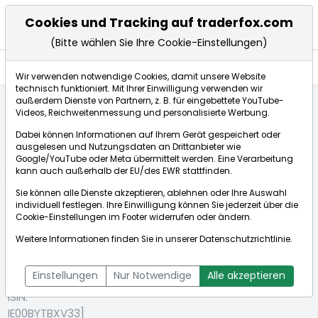
Cookies und Tracking auf traderfox.com
(Bitte wählen Sie Ihre Cookie-Einstellungen)
Aktien
Wir verwenden notwendige Cookies, damit unsere Website
technisch funktioniert. Mit Ihrer Einwilligung verwenden wir
außerdem Dienste von Partnern, z. B. für eingebettete YouTube-
Videos, Reichweitenmessung und personalisierte Werbung.
Startseite
Aktien
RYANAIR HLDGS PLC EO-,006
Dabei können Informationen auf Ihrem Gerät gespeichert oder
ausgelesen und Nutzungsdaten an Drittanbieter wie
Google/YouTube oder Meta übermittelt werden. Eine Verarbeitung
Börse:
kann auch außerhalb der EU/des EWR stattfinden.
Sie können alle Dienste akzeptieren, ablehnen oder Ihre Auswahl
individuell festlegen. Ihre Einwilligung können Sie jederzeit über die
Cookie-Einstellungen
im Footer widerrufen oder ändern.
RYANAIR
25,075€
-2,13%
Weitere Informationen finden Sie in unserer
Datenschutzrichtlinie
.
HLDGS PLC
Echtzeit-Aktienkurs RYANAIR HLDGS PLC EO-,006
EO-,006
Bid:
25,010€
Ask:
25,140€
Einstellungen
Nur Notwendige
Alle akzeptieren
[WKN: A1401Z |
ISIN:
IE00BYTBXV33]