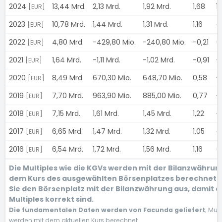
2024
13,44 Mrd.
2,13 Mrd.
1,92 Mrd.
1,68
1
[EUR]
2023
10,78 Mrd.
1,44 Mrd.
1,31 Mrd.
1,16
-
[EUR]
2022
4,80 Mrd.
-429,80 Mio.
-240,80 Mio.
-0,21
-
[EUR]
2021
1,64 Mrd.
-1,11 Mrd.
-1,02 Mrd.
-0,91
-
[EUR]
2020
8,49 Mrd.
670,30 Mio.
648,70 Mio.
0,58
-
[EUR]
2019
7,70 Mrd.
963,90 Mio.
885,00 Mio.
0,77
-
[EUR]
2018
7,15 Mrd.
1,61 Mrd.
1,45 Mrd.
1,22
-
[EUR]
2017
6,65 Mrd.
1,47 Mrd.
1,32 Mrd.
1,05
-
[EUR]
2016
6,54 Mrd.
1,72 Mrd.
1,56 Mrd.
1,16
-
[EUR]
Die Multiples wie die KGVs werden mit der Bilanzwährun
dem Kurs des ausgewählten Börsenplatzes berechnet.
Sie den Börsenplatz mit der Bilanzwährung aus, damit d
Multiples korrekt sind.
Die fundamentalen Daten werden von Facunda geliefert
; Mult
werden mit dem aktuellen Kurs berechnet.