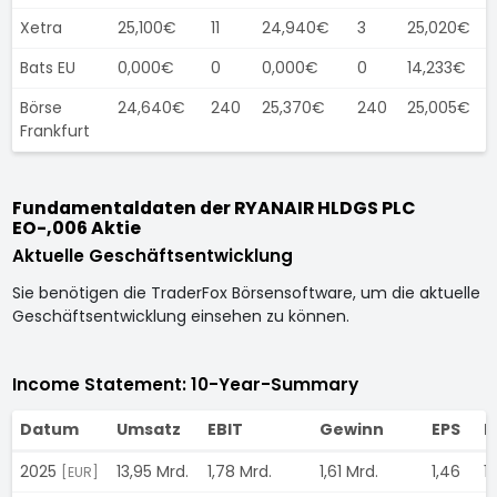
Xetra
25,100€
11
24,940€
3
25,020€
Bats EU
0,000€
0
0,000€
0
14,233€
Börse
24,640€
240
25,370€
240
25,005€
Frankfurt
Fundamentaldaten der RYANAIR HLDGS PLC
EO-,006 Aktie
Aktuelle Geschäftsentwicklung
Sie benötigen die TraderFox Börsensoftware, um die aktuelle
Geschäftsentwicklung einsehen zu können.
Income Statement: 10-Year-Summary
Datum
Umsatz
EBIT
Gewinn
EPS
D
2025
13,95 Mrd.
1,78 Mrd.
1,61 Mrd.
1,46
1
[EUR]