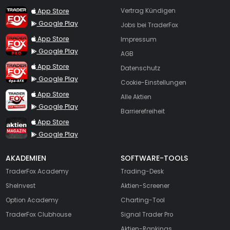
TraderFox App
App Store
Vertrag Kündigen
Google Play
Jobs bei TraderFox
TraderFox Pro
App Store
Impressum
Google Play
AGB
TraderFox dpa-AFX ProFeed
App Store
Datenschutz
Google Play
Cookie-Einstellungen
TraderFox Live Trading
App Store
Alle Aktien
Google Play
Barrierefreiheit
TraderFox aktien Magazin
App Store
Google Play
AKADEMIEN
SOFTWARE-TOOLS
TraderFox Academy
Trading-Desk
SheInvest
Aktien-Screener
Option Academy
Charting-Tool
TraderFox Clubhouse
Signal Trader Pro
Aktien-Rankings