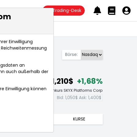
Trading-Desk
com
Anlagetrends
rer Einwilligung
s, Reichweitenmessung
Börse:
ngsdaten an
ann auch außerhalb der
1,210$
+1,68%
hre Einwilligung können
Echtzeit-Aktienkurs SKYX Platforms Corp
Bid:
1,050$
Ask:
1,400$
TRENDS
KURSE