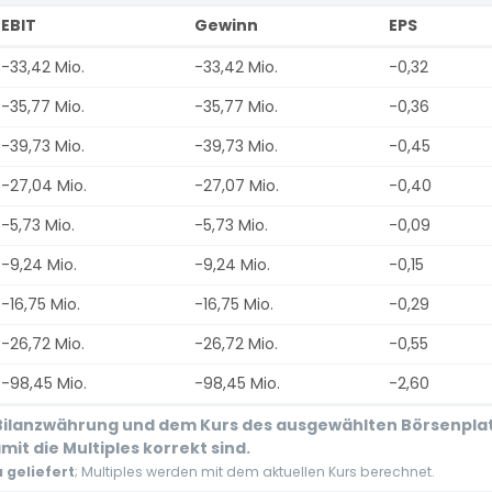
EBIT
Gewinn
EPS
-33,42 Mio.
-33,42 Mio.
-0,32
-35,77 Mio.
-35,77 Mio.
-0,36
-39,73 Mio.
-39,73 Mio.
-0,45
-27,04 Mio.
-27,07 Mio.
-0,40
-5,73 Mio.
-5,73 Mio.
-0,09
-9,24 Mio.
-9,24 Mio.
-0,15
-16,75 Mio.
-16,75 Mio.
-0,29
-26,72 Mio.
-26,72 Mio.
-0,55
-98,45 Mio.
-98,45 Mio.
-2,60
r Bilanzwährung und dem Kurs des ausgewählten Börsenpla
it die Multiples korrekt sind.
geliefert
; Multiples werden mit dem aktuellen Kurs berechnet.