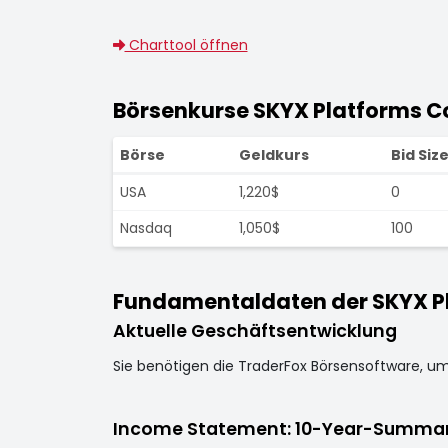
Charttool öffnen
Börsenkurse SKYX Platforms C
Börse
Geldkurs
Bid Siz
USA
1,220$
0
Nasdaq
1,050$
100
Fundamentaldaten der SKYX Pl
Aktuelle Geschäftsentwicklung
Sie benötigen die TraderFox Börsensoftware, u
Income Statement: 10-Year-Summa