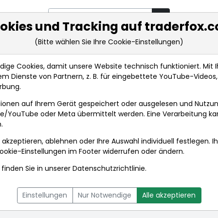
okies und Tracking auf traderfox.
(Bitte wählen Sie Ihre Cookie-Einstellungen)
rkt-Analysen
Market Tools
Realtimekurse
Nachrichten
ge Cookies, damit unsere Website technisch funktioniert. Mit Ih
m Dienste von Partnern, z. B. für eingebettete YouTube-Video
rbung.
ionen auf Ihrem Gerät gespeichert oder ausgelesen und Nutzu
gle/YouTube oder Meta übermittelt werden. Eine Verarbeitung k
.
 akzeptieren, ablehnen oder Ihre Auswahl individuell festlegen. I
ookie-Einstellungen
im Footer widerrufen oder ändern.
finden Sie in unserer
Datenschutzrichtlinie
.
L
NACHRICHTEN
CHARTTOOL
Einstellungen
Nur Notwendige
Alle akzeptieren