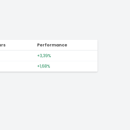
urs
Performance
+3,39%
+1,68%