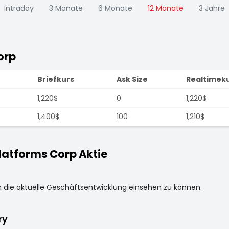
Intraday
3 Monate
6 Monate
12 Monate
3 Jahre
orp
e
Briefkurs
Ask Size
Realtimek
1,220$
0
1,220$
1,400$
100
1,210$
atforms Corp Aktie
m die aktuelle Geschäftsentwicklung einsehen zu können.
ry