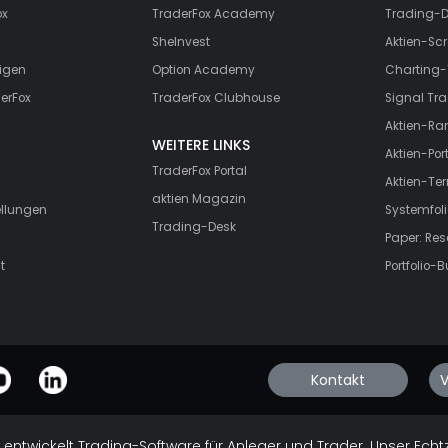
ox
TraderFox Academy
Trading-D
SheInvest
Aktien-Scr
igen
Option Academy
Charting-
erFox
TraderFox Clubhouse
Signal Tra
Aktien-Ra
WEITERE LINKS
Aktien-Port
TraderFox Portal
Aktien-Te
aktien Magazin
ellungen
Systemfoli
Trading-Desk
Paper: Re
t
Portfolio-B
Kontakt
V
 entwickelt Trading-Software für Anleger und Trader. Unser Echt