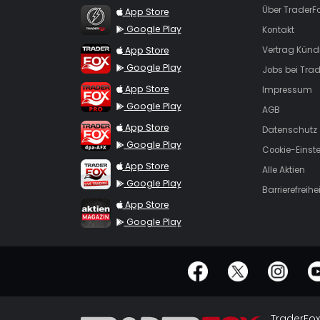
TraderFox Flash
Über TraderF
App Store
Google Play
Kontakt
TraderFox App
App Store
Vertrag Künd
Google Play
Jobs bei Trad
TraderFox Pro
App Store
Impressum
Google Play
AGB
TraderFox dpa-AFX ProFeed
App Store
Datenschutz
Google Play
Cookie-Einst
TraderFox Live Trading
App Store
Alle Aktien
Google Play
Barrierefreihei
TraderFox aktien Magazin
App Store
Google Play
offizielle Social Media-Accounts
TraderFox