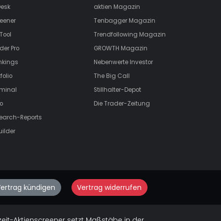
esk
aktien
Magazin
eener
Tenbagger Magazin
Tool
Trendfollowing Magazin
der Pro
GROWTH
Magazin
nkings
Nebenwerte Investor
folio
The Big Call
rminal
Stillhalter-Depot
o
Die Trader-Zeitung
search-Reports
uilder
ertrag kündigen
Vertrag widerrufen
zeit-Aktienscreener setzt Maßstäbe in der