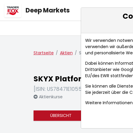
Deep Markets
Co
Übersicht
Ma
Wir verwenden notwendi
verwenden wir außerde
und personalisierte We
Startseite
Aktien
SKYX Platforms Corp
Dabei können Informat
Drittanbieter wie Goo
EU/des EWR stattfinden
SKYX Platforms Corp
Sie können alle Dienste
[ISIN: US78471E1055]
Sie jederzeit über die
C
Aktienkurse
Weitere Informationen 
ÜBERSICHT
FUNDAMENTA