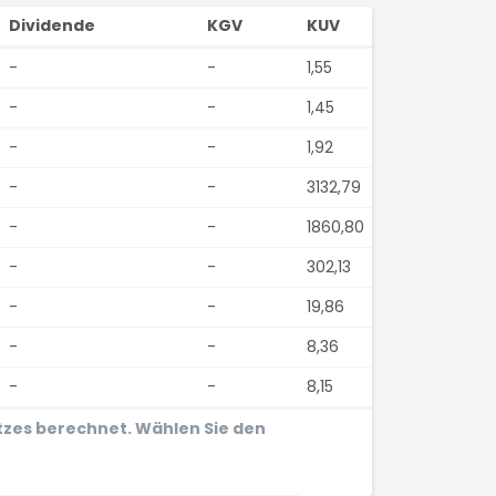
Dividende
KGV
KUV
-
-
1,55
-
-
1,45
-
-
1,92
-
-
3132,79
-
-
1860,80
-
-
302,13
-
-
19,86
-
-
8,36
-
-
8,15
tzes berechnet. Wählen Sie den