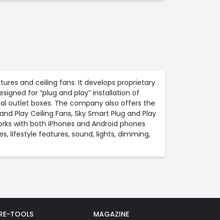
ures and ceiling fans. It develops proprietary
signed for “plug and play” installation of
rical outlet boxes. The company also offers the
nd Play Ceiling Fans, Sky Smart Plug and Play
works with both iPhones and Android phones
, lifestyle features, sound, lights, dimming,
RE-TOOLS
MAGAZINE