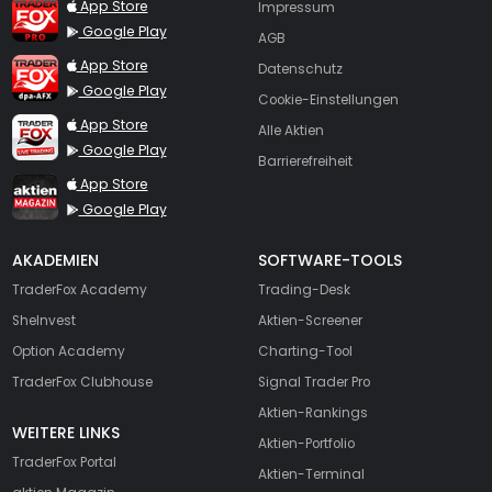
TraderFox Pro
App Store
Impressum
Google Play
AGB
TraderFox dpa-AFX ProFeed
App Store
Datenschutz
Google Play
Cookie-Einstellungen
TraderFox Live Trading
App Store
Alle Aktien
Google Play
Barrierefreiheit
TraderFox aktien Magazin
App Store
Google Play
AKADEMIEN
SOFTWARE-TOOLS
TraderFox Academy
Trading-Desk
SheInvest
Aktien-Screener
Option Academy
Charting-Tool
TraderFox Clubhouse
Signal Trader Pro
Aktien-Rankings
WEITERE LINKS
Aktien-Portfolio
TraderFox Portal
Aktien-Terminal