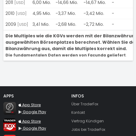
2011
6,00 Mio.
-14,66 Mio.
-14,67 Mio.
-
[USD]
2010
4,95 Mio.
-3,37 Mio.
-3,42 Mio.
-
[USD]
2009
3,41 Mio.
-2,68 Mio.
-2,72 Mio.
-
[USD]
Die Multiples wie die KGVs werden mit der Bilanzwähru
ausgewählten Börsenplatzes berechnet. Wählen Sie den
Bilanzwährung aus, damit die Multiples korrekt sind.
Die fundamentalen Daten werden von Facunda geliefert
.
APPS
INFOS
TraderFox Flash
Über TraderFox
App Store
Google Play
Kontakt
TraderFox App
App Store
Vertrag Kündigen
Google Play
Jobs bei TraderFox