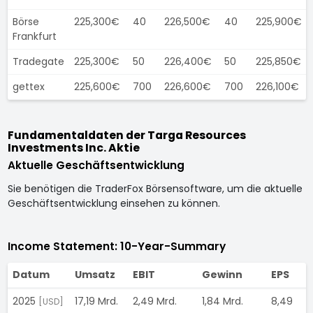
Börse
225,300€
40
226,500€
40
225,900€
Frankfurt
Tradegate
225,300€
50
226,400€
50
225,850€
gettex
225,600€
700
226,600€
700
226,100€
Fundamentaldaten der Targa Resources
Investments Inc. Aktie
Aktuelle Geschäftsentwicklung
Sie benötigen die TraderFox Börsensoftware, um die aktuelle
Geschäftsentwicklung einsehen zu können.
Income Statement: 10-Year-Summary
Datum
Umsatz
EBIT
Gewinn
EPS
2025
17,19 Mrd.
2,49 Mrd.
1,84 Mrd.
8,49
1
[USD]