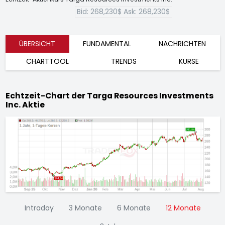
Bid:
268,230$
Ask:
268,230$
ÜBERSICHT
FUNDAMENTAL
NACHRICHTEN
CHARTTOOL
TRENDS
KURSE
Echtzeit-Chart der Targa Resources Investments
Inc. Aktie
Intraday
3 Monate
6 Monate
12 Monate