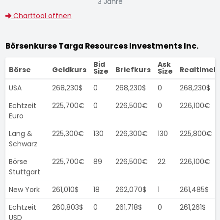
3 Jahre
Charttool öffnen
Börsenkurse Targa Resources Investments Inc.
Bid
Ask
Börse
Geldkurs
Briefkurs
Realtimek
Size
Size
USA
268,230$
0
268,230$
0
268,230$
Echtzeit
225,700€
0
226,500€
0
226,100€
Euro
Lang &
225,300€
130
226,300€
130
225,800€
Schwarz
Börse
225,700€
89
226,500€
22
226,100€
Stuttgart
New York
261,010$
18
262,070$
1
261,485$
Echtzeit
260,803$
0
261,718$
0
261,261$
USD