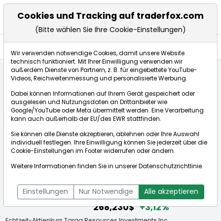
Cookies und Tracking auf traderfox.com
(Bitte wählen Sie Ihre Cookie-Einstellungen)
Aktien
Wir verwenden notwendige Cookies, damit unsere Website
technisch funktioniert. Mit Ihrer Einwilligung verwenden wir
außerdem Dienste von Partnern, z. B. für eingebettete YouTube-
Videos, Reichweitenmessung und personalisierte Werbung.
Startseite
Aktien
Targa Resources Investments Inc.
Dabei können Informationen auf Ihrem Gerät gespeichert oder
ausgelesen und Nutzungsdaten an Drittanbieter wie
Google/YouTube oder Meta übermittelt werden. Eine Verarbeitung
Börse:
kann auch außerhalb der EU/des EWR stattfinden.
Sie können alle Dienste akzeptieren, ablehnen oder Ihre Auswahl
individuell festlegen. Ihre Einwilligung können Sie jederzeit über die
Cookie-Einstellungen
im Footer widerrufen oder ändern.
Targa Resources Investments Inc.
Weitere Informationen finden Sie in unserer
Datenschutzrichtlinie
.
[WKN: A1C9E3 | ISIN: US87612G1013]
Aktienkurse
Einstellungen
Nur Notwendige
Alle akzeptieren
268,230$
+3,12%
Echtzeit-Aktienkurs Targa Resources Investments Inc.