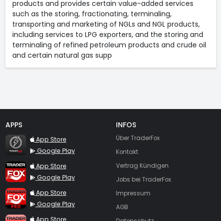
products and provides certain value-added services
such as the storing, fractionating, terminaling,
transporting and marketing of NGLs and NGL products,
including services to LPG exporters, and the storing and
terminaling of refined petroleum products and crude oil
and certain natural gas supp
APPS
INFOS
TraderFox Flash
Über TraderFox
App Store
Google Play
Kontakt
TraderFox App
App Store
Vertrag Kündigen
Google Play
Jobs bei TraderFox
TraderFox Pro
App Store
Impressum
Google Play
AGB
TraderFox dpa-AFX ProFeed
App Store
Datenschutz