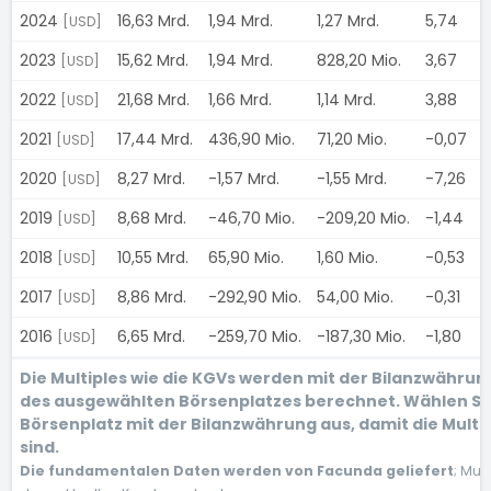
2024
16,63 Mrd.
1,94 Mrd.
1,27 Mrd.
5,74
1
[USD]
2023
15,62 Mrd.
1,94 Mrd.
828,20 Mio.
3,67
0
[USD]
2022
21,68 Mrd.
1,66 Mrd.
1,14 Mrd.
3,88
0
[USD]
2021
17,44 Mrd.
436,90 Mio.
71,20 Mio.
-0,07
0
[USD]
2020
8,27 Mrd.
-1,57 Mrd.
-1,55 Mrd.
-7,26
0
[USD]
2019
8,68 Mrd.
-46,70 Mio.
-209,20 Mio.
-1,44
1
[USD]
2018
10,55 Mrd.
65,90 Mio.
1,60 Mio.
-0,53
1
[USD]
2017
8,86 Mrd.
-292,90 Mio.
54,00 Mio.
-0,31
1
[USD]
2016
6,65 Mrd.
-259,70 Mio.
-187,30 Mio.
-1,80
1
[USD]
Die Multiples wie die KGVs werden mit der Bilanzwähru
des ausgewählten Börsenplatzes berechnet. Wählen Si
Börsenplatz mit der Bilanzwährung aus, damit die Multi
sind.
Die fundamentalen Daten werden von Facunda geliefert
; Mul