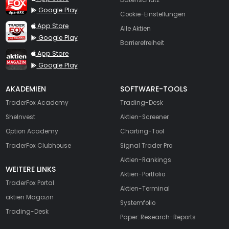
Google Play
Cookie-Einstellungen
TraderFox Live Trading
App Store
Alle Aktien
Google Play
Barrierefreiheit
TraderFox aktien Magazin
App Store
Google Play
AKADEMIEN
SOFTWARE-TOOLS
TraderFox Academy
Trading-Desk
SheInvest
Aktien-Screener
Option Academy
Charting-Tool
TraderFox Clubhouse
Signal Trader Pro
Aktien-Rankings
WEITERE LINKS
Aktien-Portfolio
TraderFox Portal
Aktien-Terminal
aktien Magazin
Systemfolio
Trading-Desk
Paper: Research-Reports