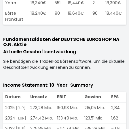
Xetra
18,340€
551
18,440€
2
18,390€
Börse
18,240€
90
18,640€
90
18,440€
Frankfurt
Fundamentaldaten der DEUTSCHE EUROSHOP NA
O.N. Aktie
Aktuelle Geschäftsentwicklung
Sie benötigen die TraderFox Börsensoftware, um die aktuelle
Geschäftsentwicklung einsehen zu können.
Income Statement: 10-Year-Summary
Datum
Umsatz
EBIT
Gewinn
EPS
2025
273,28 Mio.
150,93 Mio.
215,05 Mio.
2,84
5
[EUR]
2024
274,42 Mio.
133,49 Mio.
123,51 Mio.
1,62
1
[EUR]
2023
275,85 Mio.
-44,74 Mio.
-38,28 Mio.
-0,51
2
[EUR]