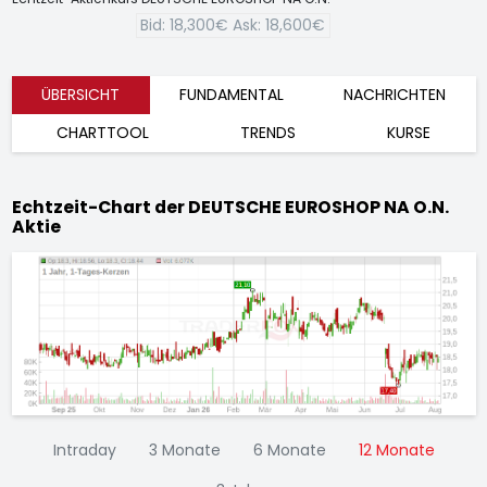
Bid:
18,300€
Ask:
18,600€
ÜBERSICHT
FUNDAMENTAL
NACHRICHTEN
CHARTTOOL
TRENDS
KURSE
Echtzeit-Chart der DEUTSCHE EUROSHOP NA O.N.
Aktie
Intraday
3 Monate
6 Monate
12 Monate