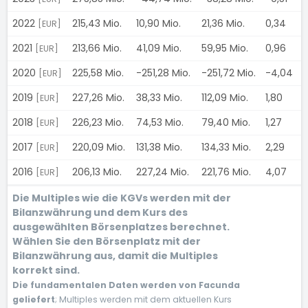
2022
215,43 Mio.
10,90 Mio.
21,36 Mio.
0,34
1
[EUR]
2021
213,66 Mio.
41,09 Mio.
59,95 Mio.
0,96
5
[EUR]
2020
225,58 Mio.
-251,28 Mio.
-251,72 Mio.
-4,04
0
[EUR]
2019
227,26 Mio.
38,33 Mio.
112,09 Mio.
1,80
-
[EUR]
2018
226,23 Mio.
74,53 Mio.
79,40 Mio.
1,27
8
[EUR]
2017
220,09 Mio.
131,38 Mio.
134,33 Mio.
2,29
7
[EUR]
2016
206,13 Mio.
227,24 Mio.
221,76 Mio.
4,07
7
[EUR]
Die Multiples wie die KGVs werden mit der
Bilanzwährung und dem Kurs des
ausgewählten Börsenplatzes berechnet.
Wählen Sie den Börsenplatz mit der
Bilanzwährung aus, damit die Multiples
korrekt sind.
Die fundamentalen Daten werden von Facunda
geliefert
; Multiples werden mit dem aktuellen Kurs