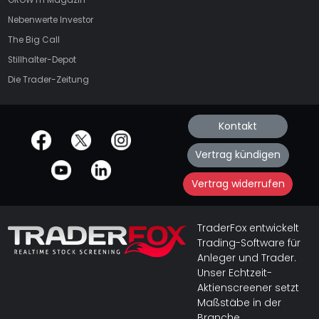
Nebenwerte Investor
The Big Call
Stillhalter-Depot
Die Trader-Zeitung
Kontakt
offizielle Social Media-Accounts
Vertrag kündigen
Vertrag widerrufen
TraderFox entwickelt
Trading-Software für
Anleger und Trader.
Unser Echtzeit-
Aktienscreener setzt
Maßstäbe in der
Branche.