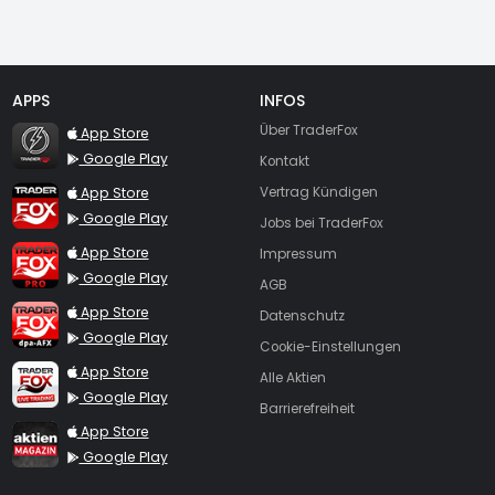
APPS
INFOS
TraderFox Flash
Über TraderFox
App Store
Google Play
Kontakt
TraderFox App
App Store
Vertrag Kündigen
Google Play
Jobs bei TraderFox
TraderFox Pro
App Store
Impressum
Google Play
AGB
TraderFox dpa-AFX ProFeed
App Store
Datenschutz
Google Play
Cookie-Einstellungen
TraderFox Live Trading
App Store
Alle Aktien
Google Play
Barrierefreiheit
TraderFox aktien Magazin
App Store
Google Play