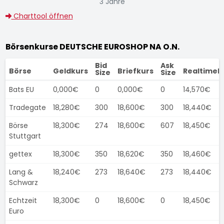
3 Jahre
Charttool öffnen
Börsenkurse DEUTSCHE EUROSHOP NA O.N.
Bid
Ask
Börse
Geldkurs
Briefkurs
Realtimek
Size
Size
Bats EU
0,000€
0
0,000€
0
14,570€
Tradegate
18,280€
300
18,600€
300
18,440€
Börse
18,300€
274
18,600€
607
18,450€
Stuttgart
gettex
18,300€
350
18,620€
350
18,460€
Lang &
18,240€
273
18,640€
273
18,440€
Schwarz
Echtzeit
18,300€
0
18,600€
0
18,450€
Euro