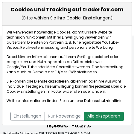
Cookies und Tracking auf traderfox.com
(Bitte wählen Sie Ihre Cookie-Einstellungen)
Aktien
Wir verwenden notwendige Cookies, damit unsere Website
technisch funktioniert. Mit Ihrer Einwilligung verwenden wir
außerdem Dienste von Partnern, z. B. für eingebettete YouTube-
Videos, Reichweitenmessung und personalisierte Werbung.
Startseite
Aktien
DEUTSCHE EUROSHOP NA O.N.
Dabei können Informationen auf Ihrem Gerät gespeichert oder
ausgelesen und Nutzungsdaten an Drittanbieter wie
Google/YouTube oder Meta übermittelt werden. Eine Verarbeitung
Börse:
kann auch außerhalb der EU/des EWR stattfinden.
Sie können alle Dienste akzeptieren, ablehnen oder Ihre Auswahl
individuell festlegen. Ihre Einwilligung können Sie jederzeit über die
Cookie-Einstellungen
im Footer widerrufen oder ändern.
DEUTSCHE EUROSHOP NA O.N.
Weitere Informationen finden Sie in unserer
Datenschutzrichtlinie
.
[WKN: 748020 | ISIN: DE0007480204]
Aktienkurse
Einstellungen
Nur Notwendige
Alle akzeptieren
18,450€
-0,27%
Echtzeit-Aktienkurs DEUTSCHE EUROSHOP NA O.N.