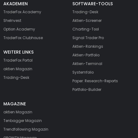
AKADEMIEN
SOFTWARE-TOOLS
TraderFox Academy
Trading-Desk
SheInvest
Aktien-Screener
Option Academy
Charting-Tool
TraderFox Clubhouse
Signal Trader Pro
Aktien-Rankings
WEITERE LINKS
Aktien-Portfolio
TraderFox Portal
Aktien-Terminal
aktien Magazin
Systemfolio
Trading-Desk
Paper: Research-Reports
Portfolio-Builder
MAGAZINE
aktien
Magazin
Tenbagger Magazin
Trendfollowing Magazin
GROWTH
Magazin