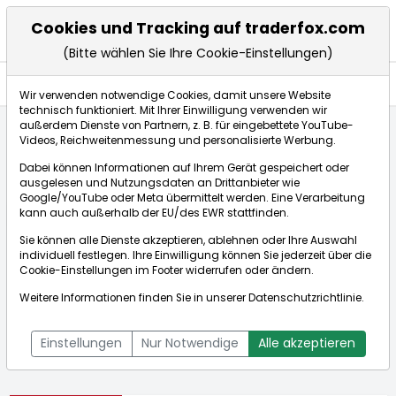
Cookies und Tracking auf traderfox.com
(Bitte wählen Sie Ihre Cookie-Einstellungen)
Aktien
Wir verwenden notwendige Cookies, damit unsere Website
technisch funktioniert. Mit Ihrer Einwilligung verwenden wir
außerdem Dienste von Partnern, z. B. für eingebettete YouTube-
Videos, Reichweitenmessung und personalisierte Werbung.
Startseite
Aktien
Nynomic AG
Dabei können Informationen auf Ihrem Gerät gespeichert oder
ausgelesen und Nutzungsdaten an Drittanbieter wie
Google/YouTube oder Meta übermittelt werden. Eine Verarbeitung
Börse:
kann auch außerhalb der EU/des EWR stattfinden.
Sie können alle Dienste akzeptieren, ablehnen oder Ihre Auswahl
individuell festlegen. Ihre Einwilligung können Sie jederzeit über die
Cookie-Einstellungen
im Footer widerrufen oder ändern.
Nynomic AG
17,175€
-0,15%
Weitere Informationen finden Sie in unserer
Datenschutzrichtlinie
.
Echtzeit-Aktienkurs Nynomic AG
[WKN: A0MSN1 | ISIN:
Bid:
17,050€
Ask:
17,300€
DE000A0MSN11]
Einstellungen
Nur Notwendige
Alle akzeptieren
Aktienkurse