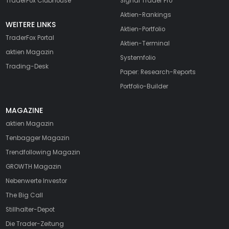
TraderFox Clubhouse
Signal Trader Pro
Aktien-Rankings
WEITERE LINKS
Aktien-Portfolio
TraderFox Portal
Aktien-Terminal
aktien Magazin
Systemfolio
Trading-Desk
Paper: Research-Reports
Portfolio-Builder
MAGAZINE
aktien
Magazin
Tenbagger Magazin
Trendfollowing Magazin
GROWTH
Magazin
Nebenwerte Investor
The Big Call
Stillhalter-Depot
Die Trader-Zeitung