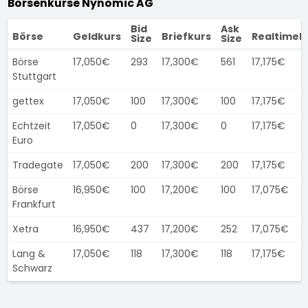
Börsenkurse Nynomic AG
Bid
Ask
Börse
Geldkurs
Briefkurs
Realtimek
Size
Size
Börse
17,050€
293
17,300€
561
17,175€
Stuttgart
gettex
17,050€
100
17,300€
100
17,175€
Echtzeit
17,050€
0
17,300€
0
17,175€
Euro
Tradegate
17,050€
200
17,300€
200
17,175€
Börse
16,950€
100
17,200€
100
17,075€
Frankfurt
Xetra
16,950€
437
17,200€
252
17,075€
Lang &
17,050€
118
17,300€
118
17,175€
Schwarz