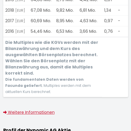
2018
67,08 Mio.
9,82 Mio.
6,81 Mio.
1,34
-
[EUR]
2017
60,69 Mio.
8,95 Mio.
4,63 Mio.
0,97
-
[EUR]
2016
54,46 Mio.
6,53 Mio.
3,66 Mio.
0,76
-
[EUR]
Die Multiples wie die KGVs werden mit der
Bilanzwährung und dem Kurs des
ausgewählten Börsenplatzes berechnet.
Wählen Sie den Börsenplatz mit der
Bilanzwährung aus, damit die Multiples
korrekt sind.
Die fundamentalen Daten werden von
Facunda geliefert
; Multiples werden mit dem
aktuellen Kurs berechnet.
Weitere Informationen
Profil der Nynomic AG Aktie