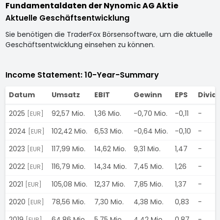
Fundamentaldaten der Nynomic AG Aktie
Aktuelle Geschäftsentwicklung
Sie benötigen die TraderFox Börsensoftware, um die aktuelle
Geschäftsentwicklung einsehen zu können.
Income Statement: 10-Year-Summary
Datum
Umsatz
EBIT
Gewinn
EPS
Divid
2025
92,57 Mio.
1,36 Mio.
-0,70 Mio.
-0,11
-
[EUR]
2024
102,42 Mio.
6,53 Mio.
-0,64 Mio.
-0,10
-
[EUR]
2023
117,99 Mio.
14,62 Mio.
9,31 Mio.
1,47
-
[EUR]
2022
116,79 Mio.
14,34 Mio.
7,45 Mio.
1,26
-
[EUR]
2021
105,08 Mio.
12,37 Mio.
7,85 Mio.
1,37
-
[EUR]
2020
78,56 Mio.
7,30 Mio.
4,38 Mio.
0,83
-
[EUR]
2019
64,86 Mio.
5,75 Mio.
4,42 Mio.
0,87
-
[EUR]