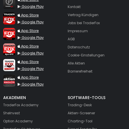
Google Play
Kontakt
TraderFox App
App Store
Vertrag Kündigen
Google Play
Jobs bei TraderFox
TraderFox Pro
App Store
Impressum
Google Play
AGB
TraderFox dpa-AFX ProFeed
App Store
Datenschutz
Google Play
Cookie-Einstellungen
TraderFox Live Trading
App Store
Alle Aktien
Google Play
Barrierefreiheit
TraderFox aktien Magazin
App Store
Google Play
AKADEMIEN
SOFTWARE-TOOLS
TraderFox Academy
Trading-Desk
SheInvest
Aktien-Screener
Option Academy
Charting-Tool