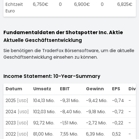
Echtzeit
6,750€
0
6,900€
0
6,825€
Euro
Fundamentaldaten der Shotspotter Inc. Aktie
Aktuelle Geschäftsentwicklung
Sie benötigen die TraderFox Börsensoftware, um die aktuelle
Geschäftsentwicklung einsehen zu können.
Income Statement: 10-Year-Summary
Datum
Umsatz
EBIT
Gewinn
EPS
Div
2025
104,13 Mio.
-9,31 Mio.
-9,42 Mio.
-0,74
-
[USD]
2024
102,03 Mio.
-8,40 Mio.
-9,18 Mio.
-0,72
-
[USD]
2023
92,72 Mio.
-1,51 Mio.
-2,72 Mio.
-0,22
-
[USD]
2022
81,00 Mio.
7,55 Mio.
6,39 Mio.
0,52
-
[USD]