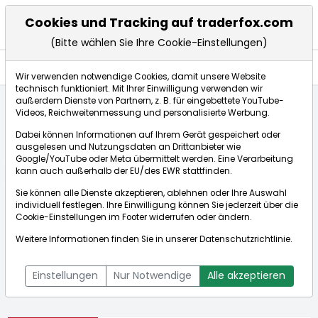
Cookies und Tracking auf traderfox.com
(Bitte wählen Sie Ihre Cookie-Einstellungen)
Aktien
Wir verwenden notwendige Cookies, damit unsere Website
technisch funktioniert. Mit Ihrer Einwilligung verwenden wir
außerdem Dienste von Partnern, z. B. für eingebettete YouTube-
Videos, Reichweitenmessung und personalisierte Werbung.
Startseite
Aktien
Shotspotter Inc.
Dabei können Informationen auf Ihrem Gerät gespeichert oder
ausgelesen und Nutzungsdaten an Drittanbieter wie
Google/YouTube oder Meta übermittelt werden. Eine Verarbeitung
Börse:
kann auch außerhalb der EU/des EWR stattfinden.
Sie können alle Dienste akzeptieren, ablehnen oder Ihre Auswahl
individuell festlegen. Ihre Einwilligung können Sie jederzeit über die
Cookie-Einstellungen
im Footer widerrufen oder ändern.
Shotspotter Inc.
7,898$
+1,91%
Weitere Informationen finden Sie in unserer
Datenschutzrichtlinie
.
Echtzeit-Aktienkurs Shotspotter Inc.
[WKN: A2DSDS | ISIN:
Bid:
7,816$
Ask:
7,981$
US82536T1079]
Einstellungen
Nur Notwendige
Alle akzeptieren
Aktienkurse