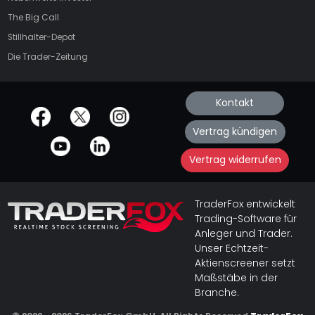
The Big Call
Stillhalter-Depot
Die Trader-Zeitung
Kontakt
offizielle Social Media-Accounts
Vertrag kündigen
Vertrag widerrufen
TraderFox entwickelt
Trading-Software für
Anleger und Trader.
Unser Echtzeit-
Aktienscreener setzt
Maßstäbe in der
Branche.