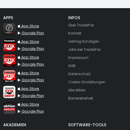
APPS
INFOS
TraderFox Flash
Über TraderFox
App Store
Google Play
Kontakt
TraderFox App
App Store
Vertrag Kündigen
Google Play
Jobs bei TraderFox
TraderFox Pro
App Store
Impressum
Google Play
AGB
TraderFox dpa-AFX ProFeed
App Store
Datenschutz
Google Play
Cookie-Einstellungen
TraderFox Live Trading
App Store
Alle Aktien
Google Play
Barrierefreiheit
TraderFox aktien Magazin
App Store
Google Play
AKADEMIEN
SOFTWARE-TOOLS