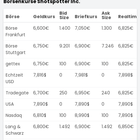
Börsenkurse Shotspotter Inc.
Bid
Ask
Börse
Geldkurs
Briefkurs
Realtime
Size
Size
Börse
6,600€
1.400
7,050€
1.300
6,825€
Frankfurt
Börse
6,750€
9.201
6,900€
7.246
6,825€
Stuttgart
gettex
6,750€
100
6,900€
100
6,825€
Echtzeit
7,816$
0
7,981$
0
7,898$
USD
Tradegate
6,700€
250
6,950€
240
6,825€
USA
7,890$
0
7,890$
0
7,890$
Nasdaq
6,810$
100
8,990$
100
7,890$
Lang &
6,800€
1.492
6,900€
1.492
6,850€
Schwarz