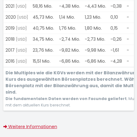
2021
58,16 Mio.
-4,38 Mio.
-4,43 Mio.
-0,38
-
[USD]
2020
45,73 Mio.
1,14 Mio.
1,23 Mio.
0,10
-
[USD]
2019
40,75 Mio.
1,76 Mio.
1,80 Mio.
0,15
-
[USD]
2018
34,75 Mio.
-2,74 Mio.
-2,73 Mio.
-0,26
-
[USD]
2017
23,76 Mio.
-9,82 Mio.
-9,98 Mio.
-1,61
-
[USD]
2016
15,51 Mio.
-6,86 Mio.
-6,86 Mio.
-4,28
-
[USD]
Die Multiples wie die KGVs werden mit der Bilanzwähru
Kurs des ausgewählten Börsenplatzes berechnet. Wähl
Börsenplatz mit der Bilanzwährung aus, damit die Multi
sind.
Die fundamentalen Daten werden von Facunda geliefert
; Mul
mit dem aktuellen Kurs berechnet.
Weitere Informationen