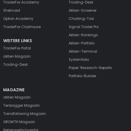
TraderFox Academy
Trading-Desk
SheInvest
Aktien-Screener
Option Academy
Charting-Tool
TraderFox Clubhouse
Signal Trader Pro
Aktien-Rankings
WEITERE LINKS
Aktien-Portfolio
TraderFox Portal
Aktien-Terminal
aktien Magazin
Systemfolio
Trading-Desk
Paper: Research-Reports
Portfolio-Builder
MAGAZINE
aktien
Magazin
Tenbagger Magazin
Trendfollowing Magazin
GROWTH
Magazin
Nebenwerte Investor