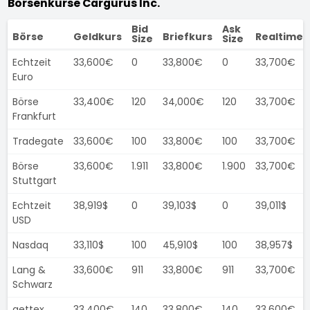
Börsenkurse Cargurus Inc.
Bid
Ask
Börse
Geldkurs
Briefkurs
Realtimek
Size
Size
Echtzeit
33,600€
0
33,800€
0
33,700€
Euro
Börse
33,400€
120
34,000€
120
33,700€
Frankfurt
Tradegate
33,600€
100
33,800€
100
33,700€
Börse
33,600€
1.911
33,800€
1.900
33,700€
Stuttgart
Echtzeit
38,919$
0
39,103$
0
39,011$
USD
Nasdaq
33,110$
100
45,910$
100
38,957$
Lang &
33,600€
911
33,800€
911
33,700€
Schwarz
gettex
33,400€
140
33,800€
140
33,600€