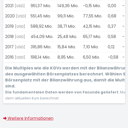
2021
951,37 Mio.
149,36 Mio.
-0,15 Mio.
0,00
-
[USD]
2020
551,45 Mio.
99,11 Mio.
77,55 Mio.
0,68
-
[USD]
2019
588,92 Mio.
38,71 Mio.
42,15 Mio.
0,37
-
[USD]
2018
454,09 Mio.
25,48 Mio.
65,17 Mio.
0,58
-
[USD]
2017
316,86 Mio.
15,84 Mio.
7,10 Mio.
0,12
-
[USD]
2016
198,14 Mio.
8,95 Mio.
6,50 Mio.
-0,58
-
[USD]
Die Multiples wie die KGVs werden mit der Bilanzwähru
des ausgewählten Börsenplatzes berechnet. Wählen Si
Börsenplatz mit der Bilanzwährung aus, damit die Multi
sind.
Die fundamentalen Daten werden von Facunda geliefert
; Mul
dem aktuellen Kurs berechnet.
Weitere Informationen