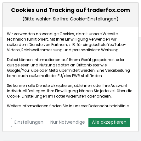
Cookies und Tracking auf traderfox.com
(Bitte wählen Sie Ihre Cookie-Einstellungen)
Aktien
Wir verwenden notwendige Cookies, damit unsere Website
technisch funktioniert. Mit Ihrer Einwilligung verwenden wir
außerdem Dienste von Partnern, z. B. für eingebettete YouTube-
Videos, Reichweitenmessung und personalisierte Werbung.
Startseite
Aktien
Cargurus Inc.
Dabei können Informationen auf Ihrem Gerät gespeichert oder
ausgelesen und Nutzungsdaten an Drittanbieter wie
Google/YouTube oder Meta übermittelt werden. Eine Verarbeitung
Börse:
kann auch außerhalb der EU/des EWR stattfinden.
Sie können alle Dienste akzeptieren, ablehnen oder Ihre Auswahl
individuell festlegen. Ihre Einwilligung können Sie jederzeit über die
Cookie-Einstellungen
im Footer widerrufen oder ändern.
Cargurus Inc.
39,011$
+7,23%
Weitere Informationen finden Sie in unserer
Datenschutzrichtlinie
.
Echtzeit-Aktienkurs Cargurus Inc.
[WKN: A2DX5H | ISIN:
Bid:
38,919$
Ask:
39,103$
US1417881091]
Einstellungen
Nur Notwendige
Alle akzeptieren
Aktienkurse