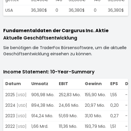
USA
36,380$
0
36,380$
0
36,380$
Fundamentaldaten der Cargurus Inc. Aktie
Aktuelle Geschäftsentwicklung
Sie benötigen die TraderFox Börsensoftware, um die aktuelle
Geschäftsentwicklung einsehen zu können.
Income Statement: 10-Year-Summary
Datum
Umsatz
EBIT
Gewinn
EPS
Di
2025
906,98 Mio.
252,83 Mio.
155,90 Mio.
1,55
-
[USD]
2024
894,38 Mio.
24,66 Mio.
20,97 Mio.
0,20
-
[USD]
2023
914,24 Mio.
51,69 Mio.
31,10 Mio.
0,27
-
[USD]
2022
1,66 Mrd.
111,36 Mio.
193,79 Mio.
1,51
-
[USD]