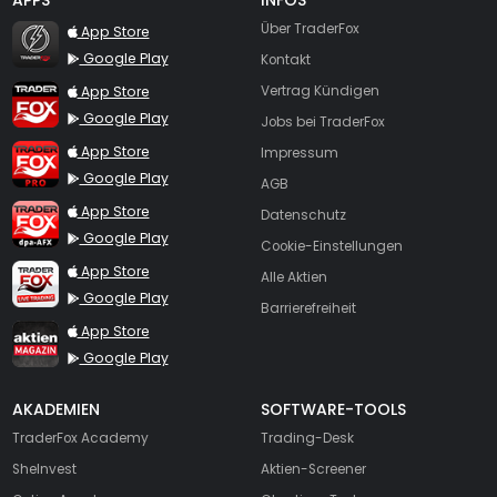
TraderFox Flash
Über TraderFox
App Store
Google Play
Kontakt
TraderFox App
App Store
Vertrag Kündigen
Google Play
Jobs bei TraderFox
TraderFox Pro
App Store
Impressum
Google Play
AGB
TraderFox dpa-AFX ProFeed
App Store
Datenschutz
Google Play
Cookie-Einstellungen
TraderFox Live Trading
App Store
Alle Aktien
Google Play
Barrierefreiheit
TraderFox aktien Magazin
App Store
Google Play
AKADEMIEN
SOFTWARE-TOOLS
TraderFox Academy
Trading-Desk
SheInvest
Aktien-Screener