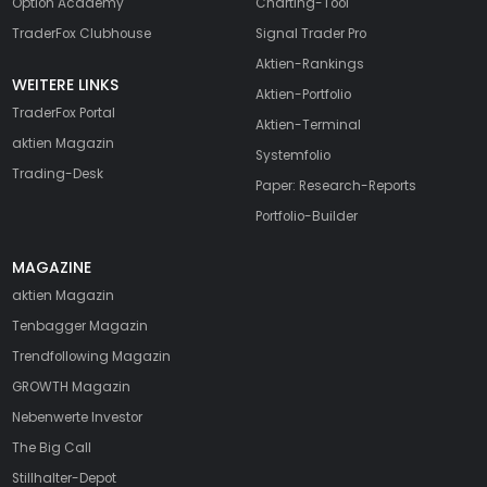
Option Academy
Charting-Tool
TraderFox Clubhouse
Signal Trader Pro
Aktien-Rankings
WEITERE LINKS
Aktien-Portfolio
TraderFox Portal
Aktien-Terminal
aktien Magazin
Systemfolio
Trading-Desk
Paper: Research-Reports
Portfolio-Builder
MAGAZINE
aktien
Magazin
Tenbagger Magazin
Trendfollowing Magazin
GROWTH
Magazin
Nebenwerte Investor
The Big Call
Stillhalter-Depot