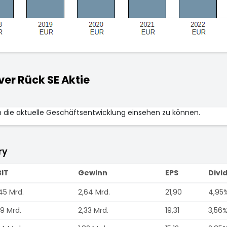
r Rück SE Aktie
m die aktuelle Geschäftsentwicklung einsehen zu können.
ry
BIT
Gewinn
EPS
Divi
45 Mrd.
2,64 Mrd.
21,90
4,95
19 Mrd.
2,33 Mrd.
19,31
3,56