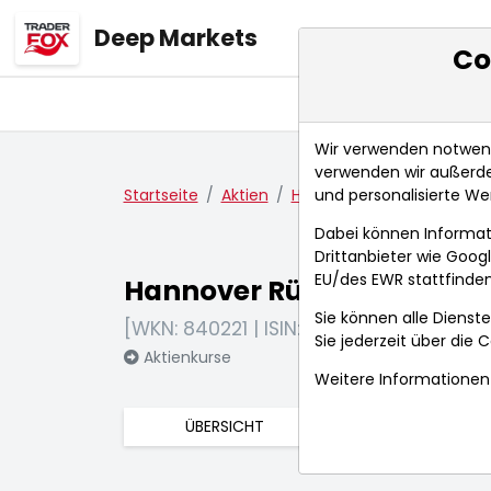
Deep Markets
Co
Übersicht
Ma
Wir verwenden notwendi
verwenden wir außerde
und personalisierte We
Startseite
Aktien
Hannover Rück SE
Fund
Dabei können Informat
Drittanbieter wie Goo
EU/des EWR stattfinden
Hannover Rück SE
Sie können alle Dienste
[WKN: 840221 | ISIN: DE0008402215]
Sie jederzeit über die
C
Aktienkurse
Weitere Informationen 
ÜBERSICHT
FUNDAMENTA