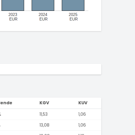
dende
KGV
KUV
%
11,53
1,06
%
13,08
1,06