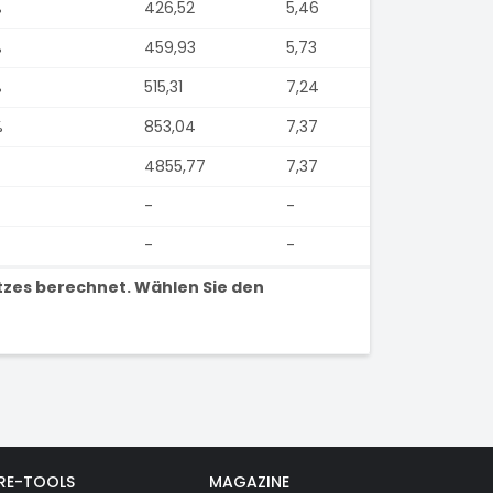
%
426,52
5,46
%
459,93
5,73
%
515,31
7,24
%
853,04
7,37
4855,77
7,37
-
-
-
-
tzes berechnet. Wählen Sie den
RE-TOOLS
MAGAZINE