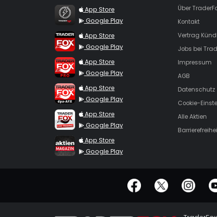
TraderFox Flash
Über TraderF
App Store
Google Play
Kontakt
TraderFox App
App Store
Vertrag Künd
Google Play
Jobs bei Trad
TraderFox Pro
App Store
Impressum
Google Play
AGB
TraderFox dpa-AFX ProFeed
App Store
Datenschutz
Google Play
Cookie-Einst
TraderFox Live Trading
App Store
Alle Aktien
Google Play
Barrierefreihei
TraderFox aktien Magazin
App Store
Google Play
offizielle Social Media-Accounts