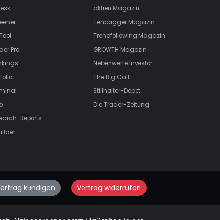
esk
aktien
Magazin
eener
Tenbagger Magazin
Tool
Trendfollowing Magazin
der Pro
GROWTH
Magazin
nkings
Nebenwerte Investor
folio
The Big Call
rminal
Stillhalter-Depot
o
Die Trader-Zeitung
search-Reports
uilder
ertrag kündigen
Vertrag widerrufen