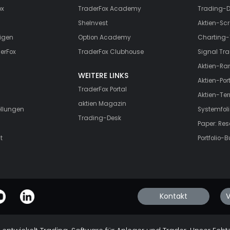
ox
TraderFox Academy
Trading-D
SheInvest
Aktien-Scr
igen
Option Academy
Charting-
erFox
TraderFox Clubhouse
Signal Tra
Aktien-Ra
WEITERE LINKS
Aktien-Port
TraderFox Portal
Aktien-Te
aktien Magazin
ellungen
Systemfoli
Trading-Desk
Paper: Re
t
Portfolio-B
Kontakt
V