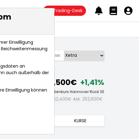
Trading-Desk
com
Anlagetrends
rer Einwilligung
s, Reichweitenmessung
Börse:
ngsdaten an
ann auch außerhalb der
252,500€
+1,41%
hre Einwilligung können
Echtzeit-Aktienkurs Hannover Rück SE
Bid:
252,400€
Ask:
252,600€
TRENDS
KURSE