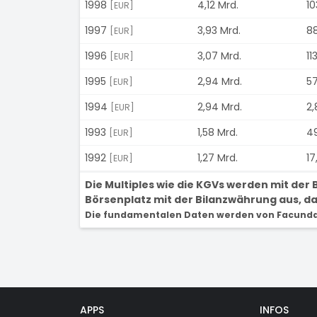
1998
4,12 Mrd.
10
[EUR]
1997
3,93 Mrd.
88
[EUR]
1996
3,07 Mrd.
11
[EUR]
1995
2,94 Mrd.
57
[EUR]
1994
2,94 Mrd.
2,
[EUR]
1993
1,58 Mrd.
49
[EUR]
1992
1,27 Mrd.
17
[EUR]
Die Multiples wie die KGVs werden mit de
Börsenplatz mit der Bilanzwährung aus, dam
Die fundamentalen Daten werden von Facunda 
APPS
INFOS