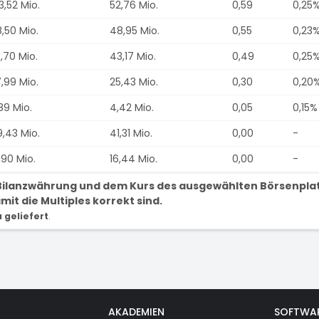
3,52 Mio.
52,76 Mio.
0,59
0,25
,50 Mio.
48,95 Mio.
0,55
0,23
3,70 Mio.
43,17 Mio.
0,49
0,25
,99 Mio.
25,43 Mio.
0,30
0,20
89 Mio.
4,42 Mio.
0,05
0,15%
,43 Mio.
41,31 Mio.
0,00
-
,90 Mio.
16,44 Mio.
0,00
-
r Bilanzwährung und dem Kurs des ausgewählten Börsenpla
it die Multiples korrekt sind.
geliefert
.
AKADEMIEN
SOFTWA