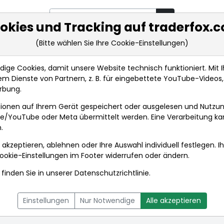
okies und Tracking auf traderfox.
(Bitte wählen Sie Ihre Cookie-Einstellungen)
rkt-Analysen
Market Tools
Realtimekurse
Nachrichten
ge Cookies, damit unsere Website technisch funktioniert. Mit Ih
m Dienste von Partnern, z. B. für eingebettete YouTube-Video
rbung.
amentaldaten
ionen auf Ihrem Gerät gespeichert oder ausgelesen und Nutzu
gle/YouTube oder Meta übermittelt werden. Eine Verarbeitung k
.
 akzeptieren, ablehnen oder Ihre Auswahl individuell festlegen. I
ookie-Einstellungen
im Footer widerrufen oder ändern.
finden Sie in unserer
Datenschutzrichtlinie
.
L
NACHRICHTEN
CHARTTOOL
Einstellungen
Nur Notwendige
Alle akzeptieren