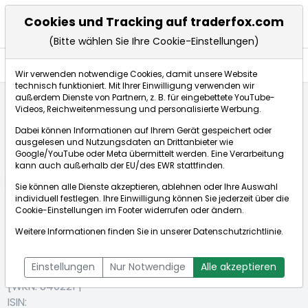
Cookies und Tracking auf traderfox.com
(Bitte wählen Sie Ihre Cookie-Einstellungen)
Aktien
Wir verwenden notwendige Cookies, damit unsere Website
technisch funktioniert. Mit Ihrer Einwilligung verwenden wir
außerdem Dienste von Partnern, z. B. für eingebettete YouTube-
Videos, Reichweitenmessung und personalisierte Werbung.
Startseite
Aktien
HANNOVER RUECK SE NA O.N.
Dabei können Informationen auf Ihrem Gerät gespeichert oder
Aktienkurse
ausgelesen und Nutzungsdaten an Drittanbieter wie
Google/YouTube oder Meta übermittelt werden. Eine Verarbeitung
kann auch außerhalb der EU/des EWR stattfinden.
Börse:
Sie können alle Dienste akzeptieren, ablehnen oder Ihre Auswahl
individuell festlegen. Ihre Einwilligung können Sie jederzeit über die
Cookie-Einstellungen
im Footer widerrufen oder ändern.
Weitere Informationen finden Sie in unserer
Datenschutzrichtlinie
.
HANNOVER
248,800€
+0,57%
RUECK SE NA
Echtzeit-Aktienkurs HANNOVER RUECK SE NA O.N.
O.N.
Einstellungen
Nur Notwendige
Alle akzeptieren
Bid:
248,600€
Ask:
249,000€
[WKN: 840221 |
ISIN: