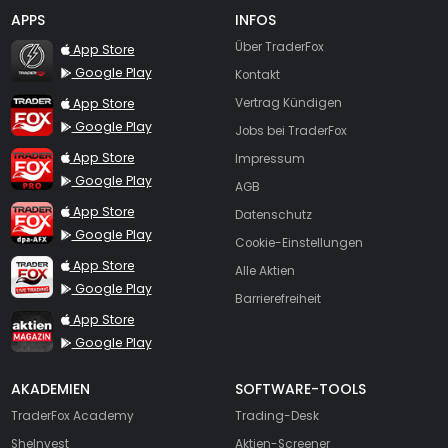
APPS
INFOS
TraderFox Flash
Über TraderFox
App Store
Google Play
Kontakt
TraderFox App
App Store
Vertrag Kündigen
Google Play
Jobs bei TraderFox
TraderFox Pro
App Store
Impressum
Google Play
AGB
TraderFox dpa-AFX ProFeed
App Store
Datenschutz
Google Play
Cookie-Einstellungen
TraderFox Live Trading
App Store
Alle Aktien
Google Play
Barrierefreiheit
TraderFox aktien Magazin
App Store
Google Play
AKADEMIEN
SOFTWARE-TOOLS
TraderFox Academy
Trading-Desk
SheInvest
Aktien-Screener