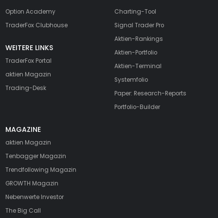
Option Academy
Charting-Tool
TraderFox Clubhouse
Signal Trader Pro
Aktien-Rankings
WEITERE LINKS
Aktien-Portfolio
TraderFox Portal
Aktien-Terminal
aktien Magazin
Systemfolio
Trading-Desk
Paper: Research-Reports
Portfolio-Builder
MAGAZINE
aktien
Magazin
Tenbagger Magazin
Trendfollowing Magazin
GROWTH
Magazin
Nebenwerte Investor
The Big Call