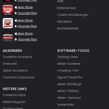
AGB
TraderFox dpa-AFX ProFeed
App Store
Datenschutz
Google Play
Cookie-Einstellungen
TraderFox Live Trading
App Store
Alle Aktien
Google Play
Barrierefreiheit
TraderFox aktien Magazin
App Store
Google Play
AKADEMIEN
SOFTWARE-TOOLS
TraderFox Academy
Trading-Desk
SheInvest
Aktien-Screener
Option Academy
Charting-Tool
TraderFox Clubhouse
Signal Trader Pro
Aktien-Rankings
WEITERE LINKS
Aktien-Portfolio
TraderFox Portal
Aktien-Terminal
aktien Magazin
Systemfolio
Trading-Desk