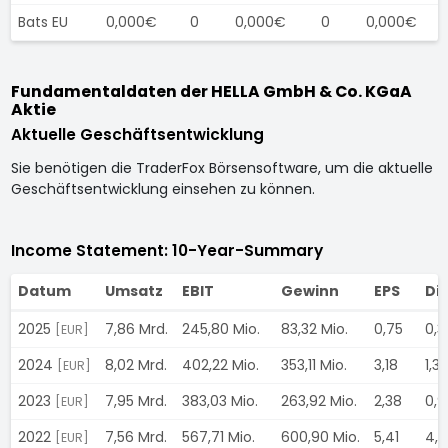
Bats EU
0,000€
0
0,000€
0
0,000€
Fundamentaldaten der HELLA GmbH & Co. KGaA
Aktie
Aktuelle Geschäftsentwicklung
Sie benötigen die TraderFox Börsensoftware, um die aktuelle
Geschäftsentwicklung einsehen zu können.
Income Statement: 10-Year-Summary
Datum
Umsatz
EBIT
Gewinn
EPS
Di
2025
7,86 Mrd.
245,80 Mio.
83,32 Mio.
0,75
0,3
[EUR]
2024
8,02 Mrd.
402,22 Mio.
353,11 Mio.
3,18
1,3
[EUR]
2023
7,95 Mrd.
383,03 Mio.
263,92 Mio.
2,38
0,
[EUR]
2022
7,56 Mrd.
567,71 Mio.
600,90 Mio.
5,41
4,
[EUR]