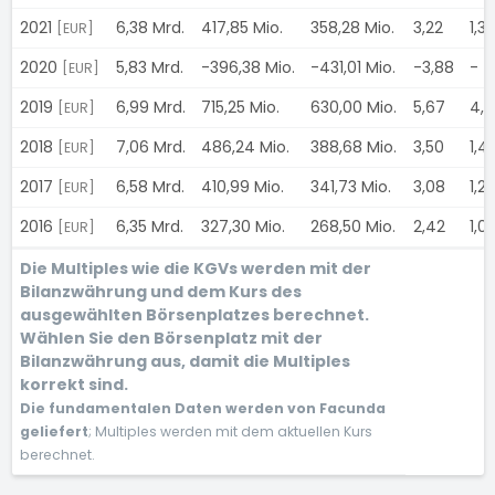
2021
6,38 Mrd.
417,85 Mio.
358,28 Mio.
3,22
1,3
[EUR]
2020
5,83 Mrd.
-396,38 Mio.
-431,01 Mio.
-3,88
-
[EUR]
2019
6,99 Mrd.
715,25 Mio.
630,00 Mio.
5,67
4,
[EUR]
2018
7,06 Mrd.
486,24 Mio.
388,68 Mio.
3,50
1,4
[EUR]
2017
6,58 Mrd.
410,99 Mio.
341,73 Mio.
3,08
1,2
[EUR]
2016
6,35 Mrd.
327,30 Mio.
268,50 Mio.
2,42
1,0
[EUR]
Die Multiples wie die KGVs werden mit der
Bilanzwährung und dem Kurs des
ausgewählten Börsenplatzes berechnet.
Wählen Sie den Börsenplatz mit der
Bilanzwährung aus, damit die Multiples
korrekt sind.
Die fundamentalen Daten werden von Facunda
geliefert
; Multiples werden mit dem aktuellen Kurs
berechnet.