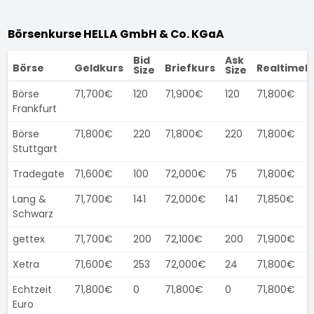
Börsenkurse HELLA GmbH & Co. KGaA
Bid
Ask
Börse
Geldkurs
Briefkurs
Realtimek
Size
Size
Börse
71,700€
120
71,900€
120
71,800€
Frankfurt
Börse
71,800€
220
71,800€
220
71,800€
Stuttgart
Tradegate
71,600€
100
72,000€
75
71,800€
Lang &
71,700€
141
72,000€
141
71,850€
Schwarz
gettex
71,700€
200
72,100€
200
71,900€
Xetra
71,600€
253
72,000€
24
71,800€
Echtzeit
71,800€
0
71,800€
0
71,800€
Euro