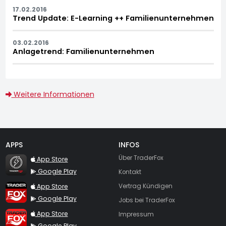
17.02.2016
Trend Update: E-Learning ++ Familienunternehmen
03.02.2016
Anlagetrend: Familienunternehmen
Weitere Informationen
APPS
INFOS
TraderFox Flash
Über TraderFox
App Store
Google Play
Kontakt
TraderFox App
App Store
Vertrag Kündigen
Google Play
Jobs bei TraderFox
TraderFox Pro
App Store
Impressum
Google Play