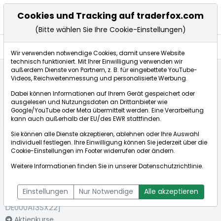
Cookies und Tracking auf traderfox.com
(Bitte wählen Sie Ihre Cookie-Einstellungen)
Aktien
Wir verwenden notwendige Cookies, damit unsere Website
technisch funktioniert. Mit Ihrer Einwilligung verwenden wir
außerdem Dienste von Partnern, z. B. für eingebettete YouTube-
Videos, Reichweitenmessung und personalisierte Werbung.
Startseite
Aktien
HELLA GmbH & Co. KGaA
Dabei können Informationen auf Ihrem Gerät gespeichert oder
ausgelesen und Nutzungsdaten an Drittanbieter wie
Google/YouTube oder Meta übermittelt werden. Eine Verarbeitung
Börse:
kann auch außerhalb der EU/des EWR stattfinden.
Sie können alle Dienste akzeptieren, ablehnen oder Ihre Auswahl
individuell festlegen. Ihre Einwilligung können Sie jederzeit über die
Cookie-Einstellungen
im Footer widerrufen oder ändern.
HELLA GmbH &
71,800€
+0,70%
Weitere Informationen finden Sie in unserer
Datenschutzrichtlinie
.
Co. KGaA
Echtzeit-Aktienkurs HELLA GmbH & Co. KGaA
[WKN: A13SX2 |
Bid:
71,600€
Ask:
72,000€
Einstellungen
Nur Notwendige
Alle akzeptieren
ISIN:
DE000A13SX22]
Aktienkurse