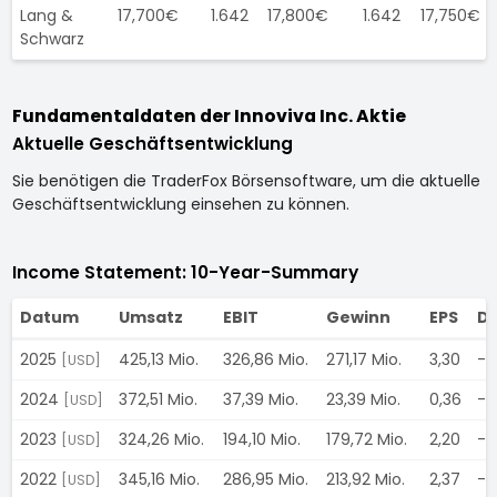
Lang &
17,700€
1.642
17,800€
1.642
17,750€
Schwarz
Fundamentaldaten der Innoviva Inc. Aktie
Aktuelle Geschäftsentwicklung
Sie benötigen die TraderFox Börsensoftware, um die aktuelle
Geschäftsentwicklung einsehen zu können.
Income Statement: 10-Year-Summary
Datum
Umsatz
EBIT
Gewinn
EPS
Di
2025
425,13 Mio.
326,86 Mio.
271,17 Mio.
3,30
-
[USD]
2024
372,51 Mio.
37,39 Mio.
23,39 Mio.
0,36
-
[USD]
2023
324,26 Mio.
194,10 Mio.
179,72 Mio.
2,20
-
[USD]
2022
345,16 Mio.
286,95 Mio.
213,92 Mio.
2,37
-
[USD]