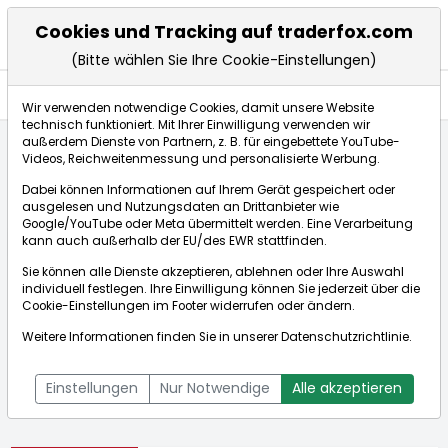
Cookies und Tracking auf traderfox.com
(Bitte wählen Sie Ihre Cookie-Einstellungen)
Aktien
Wir verwenden notwendige Cookies, damit unsere Website
technisch funktioniert. Mit Ihrer Einwilligung verwenden wir
außerdem Dienste von Partnern, z. B. für eingebettete YouTube-
Videos, Reichweitenmessung und personalisierte Werbung.
Startseite
Aktien
Innoviva Inc.
Dabei können Informationen auf Ihrem Gerät gespeichert oder
ausgelesen und Nutzungsdaten an Drittanbieter wie
Google/YouTube oder Meta übermittelt werden. Eine Verarbeitung
Börse:
kann auch außerhalb der EU/des EWR stattfinden.
Sie können alle Dienste akzeptieren, ablehnen oder Ihre Auswahl
individuell festlegen. Ihre Einwilligung können Sie jederzeit über die
Cookie-Einstellungen
im Footer widerrufen oder ändern.
Innoviva Inc.
17,750€
-4,31%
Weitere Informationen finden Sie in unserer
Datenschutzrichtlinie
.
Echtzeit-Aktienkurs Innoviva Inc.
[WKN: A2AC9U | ISIN:
Bid:
17,700€
Ask:
17,800€
US45781M1018]
Einstellungen
Nur Notwendige
Alle akzeptieren
Aktienkurse