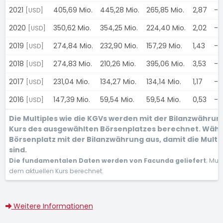
2021
405,69 Mio.
445,28 Mio.
265,85 Mio.
2,87
-
[USD]
2020
350,62 Mio.
354,25 Mio.
224,40 Mio.
2,02
-
[USD]
2019
274,84 Mio.
232,90 Mio.
157,29 Mio.
1,43
-
[USD]
2018
274,83 Mio.
210,26 Mio.
395,06 Mio.
3,53
-
[USD]
2017
231,04 Mio.
134,27 Mio.
134,14 Mio.
1,17
-
[USD]
2016
147,39 Mio.
59,54 Mio.
59,54 Mio.
0,53
-
[USD]
Die Multiples wie die KGVs werden mit der Bilanzwähru
Kurs des ausgewählten Börsenplatzes berechnet. Wähl
Börsenplatz mit der Bilanzwährung aus, damit die Multi
sind.
Die fundamentalen Daten werden von Facunda geliefert
; Mul
dem aktuellen Kurs berechnet.
Weitere Informationen