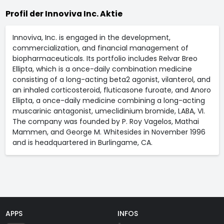
Profil der Innoviva Inc. Aktie
Innoviva, Inc. is engaged in the development,
commercialization, and financial management of
biopharmaceuticals. Its portfolio includes Relvar Breo
Ellipta, which is a once-daily combination medicine
consisting of a long-acting beta2 agonist, vilanterol, and
an inhaled corticosteroid, fluticasone furoate, and Anoro
Ellipta, a once-daily medicine combining a long-acting
muscarinic antagonist, umeclidinium bromide, LABA, VI.
The company was founded by P. Roy Vagelos, Mathai
Mammen, and George M. Whitesides in November 1996
and is headquartered in Burlingame, CA.
APPS
INFOS