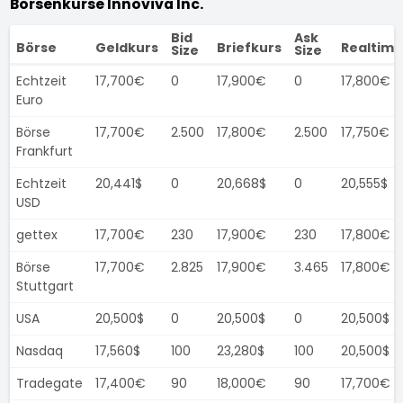
Börsenkurse Innoviva Inc.
Bid
Ask
Börse
Geldkurs
Briefkurs
Realtime
Size
Size
Echtzeit
17,700€
0
17,900€
0
17,800€
Euro
Börse
17,700€
2.500
17,800€
2.500
17,750€
Frankfurt
Echtzeit
20,441$
0
20,668$
0
20,555$
USD
gettex
17,700€
230
17,900€
230
17,800€
Börse
17,700€
2.825
17,900€
3.465
17,800€
Stuttgart
USA
20,500$
0
20,500$
0
20,500$
Nasdaq
17,560$
100
23,280$
100
20,500$
Tradegate
17,400€
90
18,000€
90
17,700€