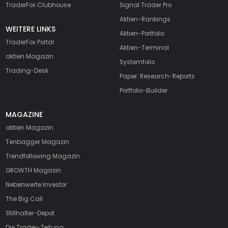
TraderFox Clubhouse
Signal Trader Pro
Aktien-Rankings
WEITERE LINKS
Aktien-Portfolio
TraderFox Portal
Aktien-Terminal
aktien Magazin
Systemfolio
Trading-Desk
Paper: Research-Reports
Portfolio-Builder
MAGAZINE
aktien
Magazin
Tenbagger Magazin
Trendfollowing Magazin
GROWTH
Magazin
Nebenwerte Investor
The Big Call
Stillhalter-Depot
Die Trader-Zeitung