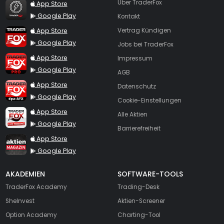
TraderFox Flash
Über TraderFox
App Store
Google Play
Kontakt
TraderFox App
App Store
Vertrag Kündigen
Google Play
Jobs bei TraderFox
TraderFox Pro
App Store
Impressum
Google Play
AGB
TraderFox dpa-AFX ProFeed
App Store
Datenschutz
Google Play
Cookie-Einstellungen
TraderFox Live Trading
App Store
Alle Aktien
Google Play
Barrierefreiheit
TraderFox aktien Magazin
App Store
Google Play
AKADEMIEN
SOFTWARE-TOOLS
TraderFox Academy
Trading-Desk
SheInvest
Aktien-Screener
Option Academy
Charting-Tool