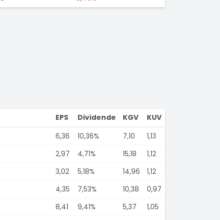
EPS
Dividende
KGV
KUV
6,36
10,36%
7,10
1,13
2,97
4,71%
15,18
1,12
3,02
5,18%
14,96
1,12
4,35
7,53%
10,38
0,97
8,41
9,41%
5,37
1,05