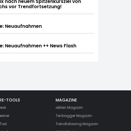
lix nach neuem Spitzenkursziel von
hs vor Trendfortsetzung!
e: Neuaufnahmen
e: Neuaufnahmen ++ News Flash
RE-TOOLS
MAGAZINE
esk
aktien
Magazin
eener
Tenbagger Magazin
Tool
Trendfollowing Magazin