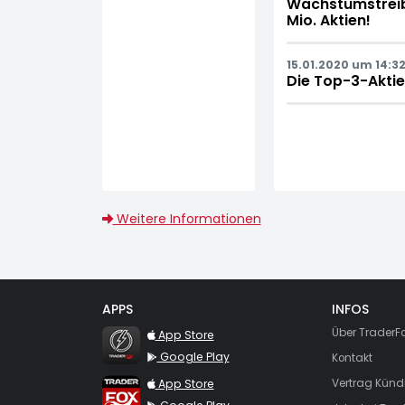
Wachstumstreibe
Mio. Aktien!
15.01.2020 um 14:32
Die Top-3-Aktie
Weitere Informationen
APPS
INFOS
TraderFox Flash
Über TraderF
App Store
Google Play
Kontakt
TraderFox App
App Store
Vertrag Künd