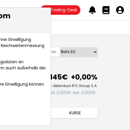
Trading-Desk
com
Anlagetrends
rer Einwilligung
s, Reichweitenmessung
Börse:
ngsdaten an
ann auch außerhalb der
45,145€
+0,00%
hre Einwilligung können
Echtzeit-Aktienkurs RTL Group S.A.
Bid:
0,000€
Ask:
0,000€
TRENDS
KURSE