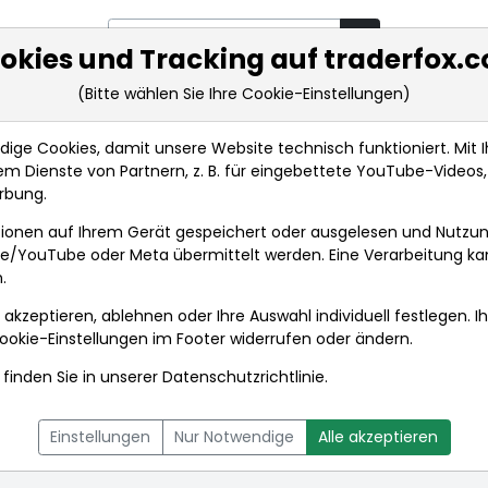
okies und Tracking auf traderfox.
(Bitte wählen Sie Ihre Cookie-Einstellungen)
rkt-Analysen
Market Tools
Realtimekurse
Nachrichten
ge Cookies, damit unsere Website technisch funktioniert. Mit Ih
m Dienste von Partnern, z. B. für eingebettete YouTube-Video
rbung.
ionen auf Ihrem Gerät gespeichert oder ausgelesen und Nutzu
gle/YouTube oder Meta übermittelt werden. Eine Verarbeitung k
.
 akzeptieren, ablehnen oder Ihre Auswahl individuell festlegen. I
ookie-Einstellungen
im Footer widerrufen oder ändern.
finden Sie in unserer
Datenschutzrichtlinie
.
L
NACHRICHTEN
CHARTTOOL
Einstellungen
Nur Notwendige
Alle akzeptieren