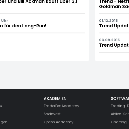
r und Bill Ackman kauft über 3,1
Trend - Netf
Goldman Sac
 Uhr
01.12.2015
n für den Long-Run!
Trend Updat
03.09.2015
Trend Updat
AKADEMIEN
SOFTWA
ox
TraderFox Academy
Trading-D
SheInvest
Aktien-Scr
igen
Option Academy
Charting-