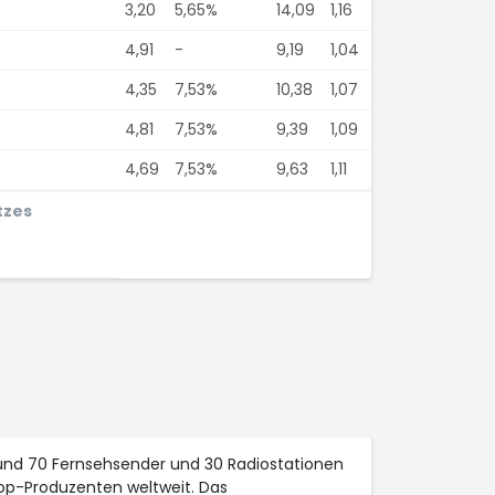
3,20
5,65%
14,09
1,16
4,91
-
9,19
1,04
4,35
7,53%
10,38
1,07
4,81
7,53%
9,39
1,09
4,69
7,53%
9,63
1,11
tzes
und 70 Fernsehsender und 30 Radiostationen
op-Produzenten weltweit. Das