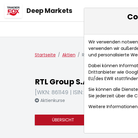
Deep Markets
Co
Übersicht
Ma
Wir verwenden notwendi
verwenden wir außerde
und personalisierte We
Startseite
Aktien
RTL Group S.A.
Dabei können Informat
Drittanbieter wie Goo
EU/des EWR stattfinden
RTL Group S.A.
Sie können alle Dienste
[WKN: 861149 | ISIN: LU0061462528]
Sie jederzeit über die
C
Aktienkurse
Weitere Informationen 
ÜBERSICHT
FUNDAMENTA