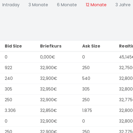
Intraday
3 Monate
6 Monate
12 Monate
3 Jahre
Bid Size
Briefkurs
Ask Size
Realt
0
0,000€
0
45,145
922
32,900€
250
32,75
240
32,900€
540
32,80
305
32,950€
305
32,80
250
32,900€
250
32,77
3.306
32,850€
1.875
32,80
0
32,900€
0
32,80
250
32,900€
250
32,77