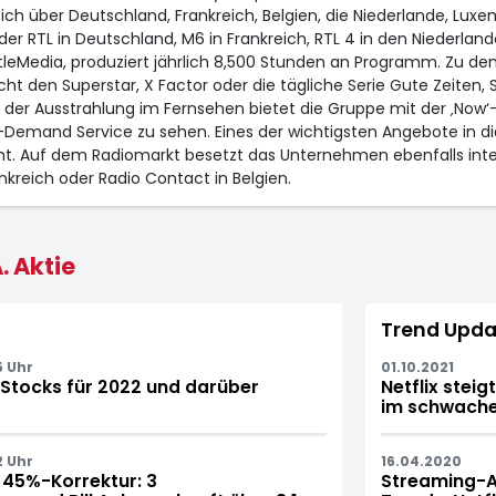
ich über Deutschland, Frankreich, Belgien, die Niederlande, Lux
der RTL in Deutschland, M6 in Frankreich, RTL 4 in den Niederland
eMedia, produziert jährlich 8,500 Stunden an Programm. Zu de
 den Superstar, X Factor oder die tägliche Serie Gute Zeiten, 
der Ausstrahlung im Fernsehen bietet die Gruppe mit der ‚Now‘
on-Demand Service zu sehen. Eines der wichtigsten Angebote in di
t. Auf dem Radiomarkt besetzt das Unternehmen ebenfalls inter
nkreich oder Radio Contact in Belgien.
. Aktie
Trend Upda
5 Uhr
01.10.2021
Stocks für 2022 und darüber
Netflix steig
im schwachen
2 Uhr
16.04.2020
r 45%-Korrektur: 3
Streaming-A