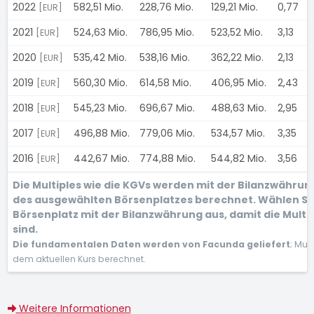
2022
582,51 Mio.
228,76 Mio.
129,21 Mio.
0,77
[EUR]
2021
524,63 Mio.
786,95 Mio.
523,52 Mio.
3,13
[EUR]
2020
535,42 Mio.
538,16 Mio.
362,22 Mio.
2,13
[EUR]
2019
560,30 Mio.
614,58 Mio.
406,95 Mio.
2,43
[EUR]
2018
545,23 Mio.
696,67 Mio.
488,63 Mio.
2,95
[EUR]
2017
496,88 Mio.
779,06 Mio.
534,57 Mio.
3,35
[EUR]
2016
442,67 Mio.
774,88 Mio.
544,82 Mio.
3,56
[EUR]
Die Multiples wie die KGVs werden mit der Bilanzwähru
des ausgewählten Börsenplatzes berechnet. Wählen Si
Börsenplatz mit der Bilanzwährung aus, damit die Multi
sind.
Die fundamentalen Daten werden von Facunda geliefert
; Mul
dem aktuellen Kurs berechnet.
Weitere Informationen