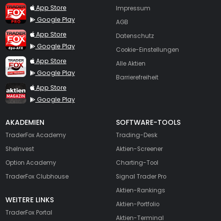
TraderFox Pro
App Store
Impressum
Google Play
AGB
TraderFox dpa-AFX ProFeed
App Store
Datenschutz
Google Play
Cookie-Einstellungen
TraderFox Live Trading
App Store
Alle Aktien
Google Play
Barrierefreiheit
TraderFox aktien Magazin
App Store
Google Play
AKADEMIEN
SOFTWARE-TOOLS
TraderFox Academy
Trading-Desk
SheInvest
Aktien-Screener
Option Academy
Charting-Tool
TraderFox Clubhouse
Signal Trader Pro
Aktien-Rankings
WEITERE LINKS
Aktien-Portfolio
TraderFox Portal
Aktien-Terminal