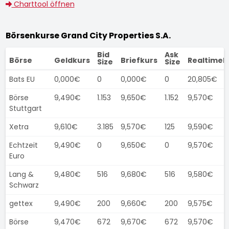
Charttool öffnen
Börsenkurse Grand City Properties S.A.
Bid
Ask
Börse
Geldkurs
Briefkurs
Realtimek
Size
Size
Bats EU
0,000€
0
0,000€
0
20,805€
Börse
9,490€
1.153
9,650€
1.152
9,570€
Stuttgart
Xetra
9,610€
3.185
9,570€
125
9,590€
Echtzeit
9,490€
0
9,650€
0
9,570€
Euro
Lang &
9,480€
516
9,680€
516
9,580€
Schwarz
gettex
9,490€
200
9,660€
200
9,575€
Börse
9,470€
672
9,670€
672
9,570€