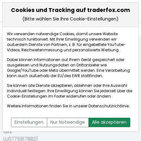
Cookies und Tracking auf traderfox.com
(Bitte wählen Sie Ihre Cookie-Einstellungen)
Aktien
Wir verwenden notwendige Cookies, damit unsere Website
technisch funktioniert. Mit Ihrer Einwilligung verwenden wir
außerdem Dienste von Partnern, z. B. für eingebettete YouTube-
Videos, Reichweitenmessung und personalisierte Werbung.
Startseite
Aktien
Grand City Properties S.A.
Dabei können Informationen auf Ihrem Gerät gespeichert oder
ausgelesen und Nutzungsdaten an Drittanbieter wie
Google/YouTube oder Meta übermittelt werden. Eine Verarbeitung
Börse:
kann auch außerhalb der EU/des EWR stattfinden.
Sie können alle Dienste akzeptieren, ablehnen oder Ihre Auswahl
individuell festlegen. Ihre Einwilligung können Sie jederzeit über die
Cookie-Einstellungen
im Footer widerrufen oder ändern.
Grand City
9,570€
-1,44%
Weitere Informationen finden Sie in unserer
Datenschutzrichtlinie
.
Properties
Echtzeit-Aktienkurs Grand City Properties S.A.
S.A.
Bid:
9,490€
Ask:
9,650€
Einstellungen
Nur Notwendige
Alle akzeptieren
[WKN: A1JXCV |
ISIN:
LU0775917882]