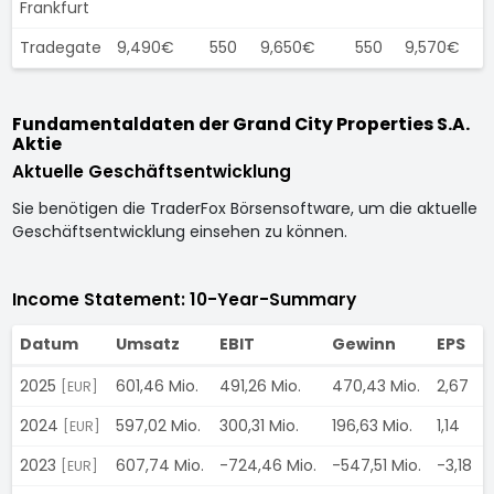
Frankfurt
Tradegate
9,490€
550
9,650€
550
9,570€
Fundamentaldaten der Grand City Properties S.A.
Aktie
Aktuelle Geschäftsentwicklung
Sie benötigen die TraderFox Börsensoftware, um die aktuelle
Geschäftsentwicklung einsehen zu können.
Income Statement: 10-Year-Summary
Datum
Umsatz
EBIT
Gewinn
EPS
2025
601,46 Mio.
491,26 Mio.
470,43 Mio.
2,67
[EUR]
2024
597,02 Mio.
300,31 Mio.
196,63 Mio.
1,14
[EUR]
2023
607,74 Mio.
-724,46 Mio.
-547,51 Mio.
-3,18
[EUR]