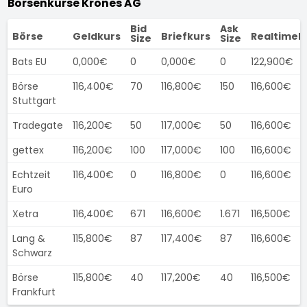
Börsenkurse Krones AG
Bid
Ask
Börse
Geldkurs
Briefkurs
Realtimek
Size
Size
Bats EU
0,000€
0
0,000€
0
122,900€
Börse
116,400€
70
116,800€
150
116,600€
Stuttgart
Tradegate
116,200€
50
117,000€
50
116,600€
gettex
116,200€
100
117,000€
100
116,600€
Echtzeit
116,400€
0
116,800€
0
116,600€
Euro
Xetra
116,400€
671
116,600€
1.671
116,500€
Lang &
115,800€
87
117,400€
87
116,600€
Schwarz
Börse
115,800€
40
117,200€
40
116,500€
Frankfurt