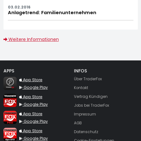
03.02.2016
Anlagetrend: Familienunternehmen
Weitere Informationen
APPS
INFOS
TraderFox Flash
Über TraderFox
App Store
Google Play
Kontakt
TraderFox App
App Store
Vertrag Kündigen
Google Play
Jobs bei TraderFox
TraderFox Pro
App Store
Impressum
Google Play
AGB
TraderFox dpa-AFX ProFeed
App Store
Datenschutz
Google Play
Cookie-Einstellungen