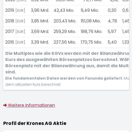
2019
3,96 Mrd.
42,43 Mio.
9,49 Mio.
0,30
0,6
[EUR]
2018
3,85 Mrd.
203,43 Mio.
151,08 Mio.
4,78
1,46
[EUR]
2017
3,69 Mrd.
259,29 Mio.
188,76 Mio.
5,97
1,46
[EUR]
2016
3,39 Mrd.
237,56 Mio.
170,75 Mio.
5,40
1,33
[EUR]
Die Multiples wie die KGVs werden mit der Bilanzwähru
Kurs des ausgewählten Börsenplatzes berechnet. Wähl
Börsenplatz mit der Bilanzwährung aus, damit die Multi
sind.
Die fundamentalen Daten werden von Facunda geliefert
; Mul
dem aktuellen Kurs berechnet.
Weitere Informationen
Profil der Krones AG Aktie