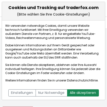
Cookies und Tracking auf traderfox.com
(Bitte wählen Sie Ihre Cookie-Einstellungen)
Aktien
Wir verwenden notwendige Cookies, damit unsere Website
technisch funktioniert. Mit Ihrer Einwilligung verwenden wir
außerdem Dienste von Partnern, z. B. für eingebettete YouTube-
Videos, Reichweitenmessung und personalisierte Werbung.
Startseite
Aktien
Krones AG
Dabei können Informationen auf Ihrem Gerät gespeichert oder
ausgelesen und Nutzungsdaten an Drittanbieter wie
Google/YouTube oder Meta übermittelt werden. Eine Verarbeitung
Börse:
kann auch außerhalb der EU/des EWR stattfinden.
Sie können alle Dienste akzeptieren, ablehnen oder Ihre Auswahl
individuell festlegen. Ihre Einwilligung können Sie jederzeit über die
Cookie-Einstellungen
im Footer widerrufen oder ändern.
Krones AG
116,600€
+0,52%
Weitere Informationen finden Sie in unserer
Datenschutzrichtlinie
.
Echtzeit-Aktienkurs Krones AG
[WKN: 633500 | ISIN:
Bid:
116,400€
Ask:
116,800€
DE0006335003]
Einstellungen
Nur Notwendige
Alle akzeptieren
Aktienkurse