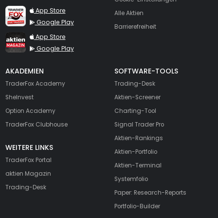
TraderFox Live Trading
App Store
Alle Aktien
Google Play
Barrierefreiheit
TraderFox aktien Magazin
App Store
Google Play
AKADEMIEN
SOFTWARE-TOOLS
TraderFox Academy
Trading-Desk
SheInvest
Aktien-Screener
Option Academy
Charting-Tool
TraderFox Clubhouse
Signal Trader Pro
Aktien-Rankings
WEITERE LINKS
Aktien-Portfolio
TraderFox Portal
Aktien-Terminal
aktien Magazin
Systemfolio
Trading-Desk
Paper: Research-Reports
Portfolio-Builder