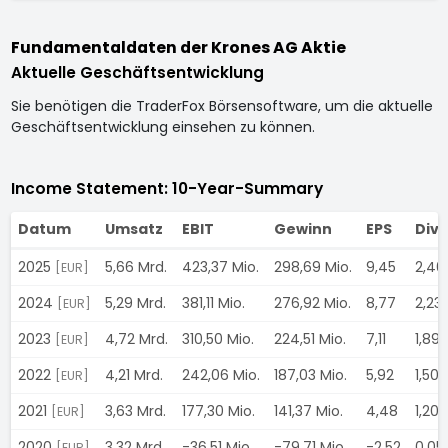
Fundamentaldaten der Krones AG Aktie
Aktuelle Geschäftsentwicklung
Sie benötigen die TraderFox Börsensoftware, um die aktuelle
Geschäftsentwicklung einsehen zu können.
Income Statement: 10-Year-Summary
Datum
Umsatz
EBIT
Gewinn
EPS
Div
2025
5,66 Mrd.
423,37 Mio.
298,69 Mio.
9,45
2,40
[EUR]
2024
5,29 Mrd.
381,11 Mio.
276,92 Mio.
8,77
2,23
[EUR]
2023
4,72 Mrd.
310,50 Mio.
224,51 Mio.
7,11
1,89
[EUR]
2022
4,21 Mrd.
242,06 Mio.
187,03 Mio.
5,92
1,50
[EUR]
2021
3,63 Mrd.
177,30 Mio.
141,37 Mio.
4,48
1,20
[EUR]
2020
3,32 Mrd.
-36,51 Mio.
-79,71 Mio.
-2,52
0,05
[EUR]