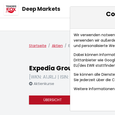
Deep Markets
Co
Übersicht
Ma
Wir verwenden notwendi
verwenden wir außerde
und personalisierte We
Startseite
Aktien
Expedia Group Inc.
Dabei können Informat
Drittanbieter wie Goo
EU/des EWR stattfinden
Expedia Group Inc.
Sie können alle Dienste
[WKN: A1JRLJ | ISIN: US30212P3038]
Sie jederzeit über die
C
Aktienkurse
Weitere Informationen 
ÜBERSICHT
FUNDAMENTA