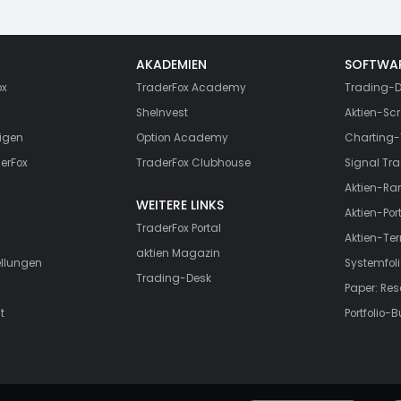
AKADEMIEN
SOFTWA
ox
TraderFox Academy
Trading-D
SheInvest
Aktien-Scr
igen
Option Academy
Charting-
erFox
TraderFox Clubhouse
Signal Tra
Aktien-Ra
WEITERE LINKS
Aktien-Port
TraderFox Portal
Aktien-Te
aktien Magazin
ellungen
Systemfoli
Trading-Desk
Paper: Re
t
Portfolio-B