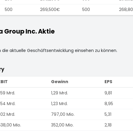
500
269,500€
500
268,8
Group Inc. Aktie
m die aktuelle Geschäftsentwicklung einsehen zu können.
ry
EBIT
Gewinn
EPS
,59 Mrd.
1,29 Mrd.
9,81
,54 Mrd.
1,23 Mrd.
8,95
,02 Mrd.
797,00 Mio.
5,31
538,00 Mio.
352,00 Mio.
2,18