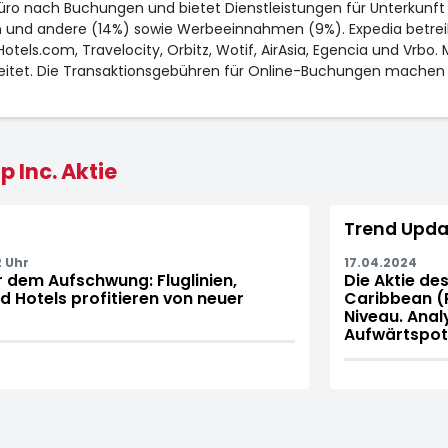
büro nach Buchungen und bietet Dienstleistungen für Unterkunf
on und andere (14%) sowie Werbeeinnahmen (9%). Expedia betrei
tels.com, Travelocity, Orbitz, Wotif, AirAsia, Egencia und Vrbo.
tet. Die Transaktionsgebühren für Online-Buchungen machen 
 Inc. Aktie
Trend Upda
2 Uhr
17.04.2024
r dem Aufschwung: Fluglinien,
Die Aktie de
d Hotels profitieren von neuer
Caribbean (
Niveau. Anal
Aufwärtspote