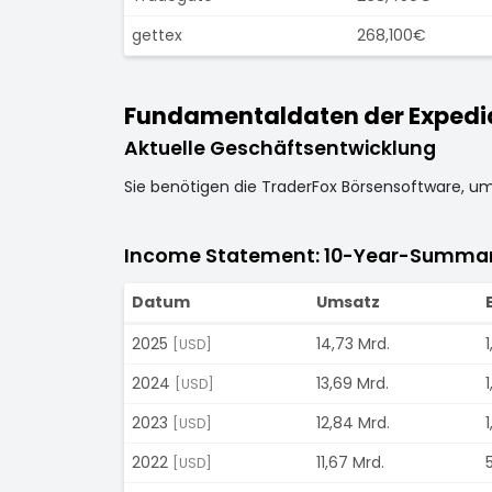
gettex
268,100€
Fundamentaldaten der Expedia 
Aktuelle Geschäftsentwicklung
Sie benötigen die TraderFox Börsensoftware, u
Income Statement: 10-Year-Summa
Datum
Umsatz
2025
14,73 Mrd.
1
[USD]
2024
13,69 Mrd.
1
[USD]
2023
12,84 Mrd.
1
[USD]
2022
11,67 Mrd.
[USD]