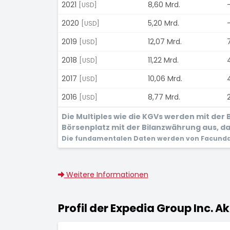
2021
8,60 Mrd.
[USD]
2020
5,20 Mrd.
-
[USD]
2019
12,07 Mrd.
[USD]
2018
11,22 Mrd.
[USD]
2017
10,06 Mrd.
[USD]
2016
8,77 Mrd.
[USD]
Die Multiples wie die KGVs werden mit de
Börsenplatz mit der Bilanzwährung aus, dam
Die fundamentalen Daten werden von Facunda 
Weitere Informationen
Profil der Expedia Group Inc. Ak