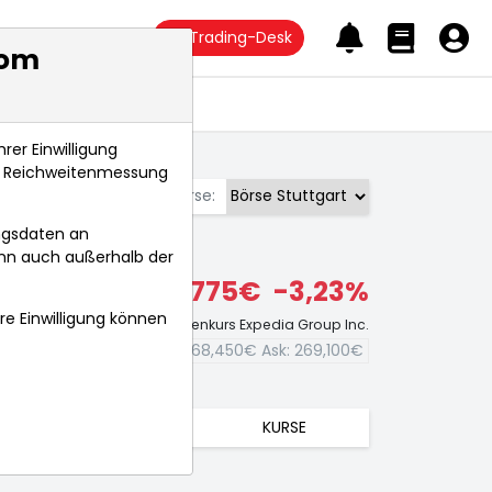
Trading-Desk
com
Anlagetrends
rer Einwilligung
s, Reichweitenmessung
Börse:
ngsdaten an
ann auch außerhalb der
268,775€
-3,23%
hre Einwilligung können
Echtzeit-Aktienkurs Expedia Group Inc.
Bid:
268,450€
Ask:
269,100€
TRENDS
KURSE