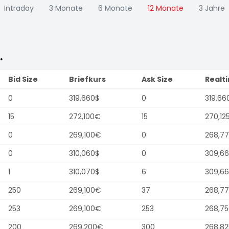
Intraday
3 Monate
6 Monate
12 Monate
3 Jahre
.
Bid Size
Briefkurs
Ask Size
Realt
0
319,660$
0
319,66
15
272,100€
15
270,12
0
269,100€
0
268,7
0
310,060$
0
309,6
1
310,070$
6
309,6
250
269,100€
37
268,7
253
269,100€
253
268,7
200
269,200€
300
268,8