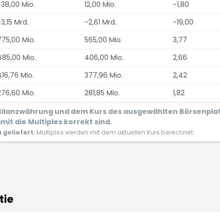
-38,00 Mio.
12,00 Mio.
-1,80
3,15 Mrd.
-2,61 Mrd.
-19,00
775,00 Mio.
565,00 Mio.
3,77
485,00 Mio.
406,00 Mio.
2,66
416,76 Mio.
377,96 Mio.
2,42
276,60 Mio.
281,85 Mio.
1,82
r Bilanzwährung und dem Kurs des ausgewählten Börsenpla
it die Multiples korrekt sind.
geliefert
; Multiples werden mit dem aktuellen Kurs berechnet.
tie