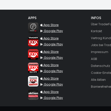
APPS
INFOS
TraderFox Flash
Über TraderF
App Store
Google Play
Kontakt
TraderFox App
App Store
Vertrag Künd
Google Play
Jobs bei Trad
TraderFox Pro
App Store
Impressum
Google Play
AGB
TraderFox dpa-AFX ProFeed
App Store
Datenschutz
Google Play
Cookie-Einst
TraderFox Live Trading
App Store
Alle Aktien
Google Play
Barrierefreihei
TraderFox aktien Magazin
App Store
Google Play