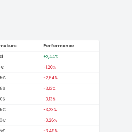
imekurs
Performance
0$
+2,44%
5€
-1,20%
75€
-2,64%
68$
-3,13%
60$
-3,13%
75€
-3,23%
50€
-3,26%
25€
-3,49%