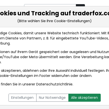
okies und Tracking auf traderfox.
(Bitte wählen Sie Ihre Cookie-Einstellungen)
rkt-Analysen
Market Tools
Realtimekurse
Nachrichten
ge Cookies, damit unsere Website technisch funktioniert. Mit Ih
m Dienste von Partnern, z. B. für eingebettete YouTube-Video
rbung.
ionen auf Ihrem Gerät gespeichert oder ausgelesen und Nutzu
gle/YouTube oder Meta übermittelt werden. Eine Verarbeitung k
.
 akzeptieren, ablehnen oder Ihre Auswahl individuell festlegen. I
ookie-Einstellungen
im Footer widerrufen oder ändern.
finden Sie in unserer
Datenschutzrichtlinie
.
L
NACHRICHTEN
CHARTTOOL
Einstellungen
Nur Notwendige
Alle akzeptieren