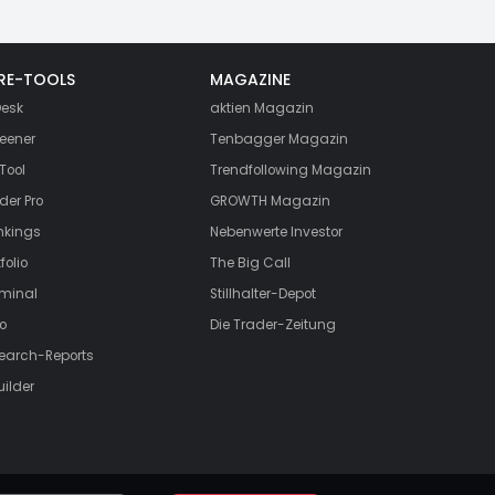
RE-TOOLS
MAGAZINE
esk
aktien
Magazin
eener
Tenbagger Magazin
Tool
Trendfollowing Magazin
der Pro
GROWTH
Magazin
nkings
Nebenwerte Investor
folio
The Big Call
rminal
Stillhalter-Depot
o
Die Trader-Zeitung
search-Reports
uilder