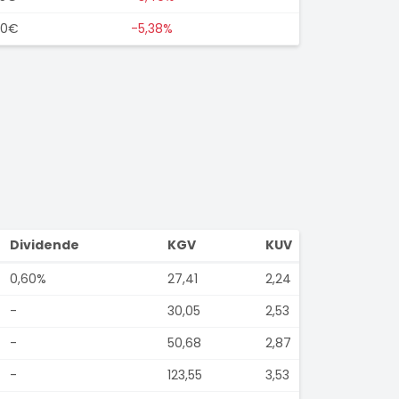
00€
-5,38%
Dividende
KGV
KUV
0,60%
27,41
2,24
-
30,05
2,53
-
50,68
2,87
-
123,55
3,53