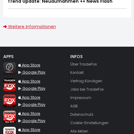
Trend Update: Neuaufnahmen ++ News Flash
Weitere Informationen
APPS
INFOS
TraderFox Flash
Über TraderFox
App Store
Google Play
Kontakt
TraderFox App
App Store
Vertrag Kündigen
Google Play
Jobs bei TraderFox
TraderFox Pro
App Store
Impressum
Google Play
AGB
TraderFox dpa-AFX ProFeed
App Store
Datenschutz
Google Play
Cookie-Einstellungen
TraderFox Live Trading
App Store
Alle Aktien