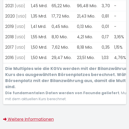
2021
1,45 Mrd.
65,22 Mio.
96,48 Mio.
3,70
-
[USD]
2020
1,35 Mrd.
17,72 Mio.
21,43 Mio.
0,81
-
[USD]
2019
1,41 Mrd.
0,45 Mio.
0,13 Mio.
0,01
-
[USD]
2018
1,55 Mrd.
8,10 Mio.
4,21 Mio.
0,17
3,16%
[USD]
2017
1,50 Mrd.
7,62 Mio.
8,18 Mio.
0,35
1,15%
[USD]
2016
1,50 Mrd.
29,47 Mio.
23,51 Mio.
1,03
4,76%
[USD]
Die Multiples wie die KGVs werden mit der Bilanzwähru
Kurs des ausgewählten Börsenplatzes berechnet. Wähl
Börsenplatz mit der Bilanzwährung aus, damit die Multi
sind.
Die fundamentalen Daten werden von Facunda geliefert
; Mul
mit dem aktuellen Kurs berechnet.
Weitere Informationen