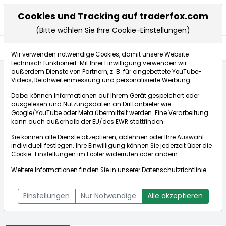
Cookies und Tracking auf traderfox.com
(Bitte wählen Sie Ihre Cookie-Einstellungen)
Aktien
Wir verwenden notwendige Cookies, damit unsere Website
technisch funktioniert. Mit Ihrer Einwilligung verwenden wir
außerdem Dienste von Partnern, z. B. für eingebettete YouTube-
Videos, Reichweitenmessung und personalisierte Werbung.
Startseite
Aktien
IDT Corporation
Dabei können Informationen auf Ihrem Gerät gespeichert oder
ausgelesen und Nutzungsdaten an Drittanbieter wie
Google/YouTube oder Meta übermittelt werden. Eine Verarbeitung
Börse:
kann auch außerhalb der EU/des EWR stattfinden.
Sie können alle Dienste akzeptieren, ablehnen oder Ihre Auswahl
individuell festlegen. Ihre Einwilligung können Sie jederzeit über die
Cookie-Einstellungen
im Footer widerrufen oder ändern.
IDT Corporation
65,911$
-0,18%
Weitere Informationen finden Sie in unserer
Datenschutzrichtlinie
.
Echtzeit-Aktienkurs IDT Corporation
[WKN: A0RF6V | ISIN:
Bid:
65,617$
Ask:
66,205$
US4489475073]
Einstellungen
Nur Notwendige
Alle akzeptieren
Aktienkurse