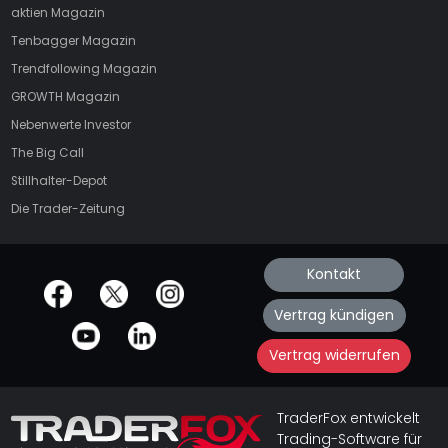
aktien
Magazin
Tenbagger Magazin
Trendfollowing Magazin
GROWTH
Magazin
Nebenwerte Investor
The Big Call
Stillhalter-Depot
Die Trader-Zeitung
Kontakt
offizielle Social Media-Accounts
Vertrag kündigen
Vertrag widerrufen
TraderFox entwickelt
Trading-Software für