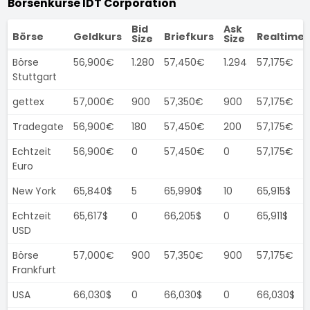
Börsenkurse IDT Corporation
Bid
Ask
Börse
Geldkurs
Briefkurs
Realtimek
Size
Size
Börse
56,900€
1.280
57,450€
1.294
57,175€
Stuttgart
gettex
57,000€
900
57,350€
900
57,175€
Tradegate
56,900€
180
57,450€
200
57,175€
Echtzeit
56,900€
0
57,450€
0
57,175€
Euro
New York
65,840$
5
65,990$
10
65,915$
Echtzeit
65,617$
0
66,205$
0
65,911$
USD
Börse
57,000€
900
57,350€
900
57,175€
Frankfurt
USA
66,030$
0
66,030$
0
66,030$