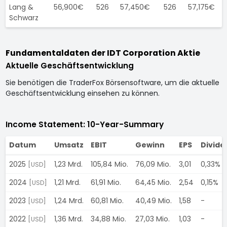
Lang &
56,900€
526
57,450€
526
57,175€
Schwarz
Fundamentaldaten der IDT Corporation Aktie
Aktuelle Geschäftsentwicklung
Sie benötigen die TraderFox Börsensoftware, um die aktuelle
Geschäftsentwicklung einsehen zu können.
Income Statement: 10-Year-Summary
Datum
Umsatz
EBIT
Gewinn
EPS
Divide
2025
1,23 Mrd.
105,84 Mio.
76,09 Mio.
3,01
0,33%
[USD]
2024
1,21 Mrd.
61,91 Mio.
64,45 Mio.
2,54
0,15%
[USD]
2023
1,24 Mrd.
60,81 Mio.
40,49 Mio.
1,58
-
[USD]
2022
1,36 Mrd.
34,88 Mio.
27,03 Mio.
1,03
-
[USD]