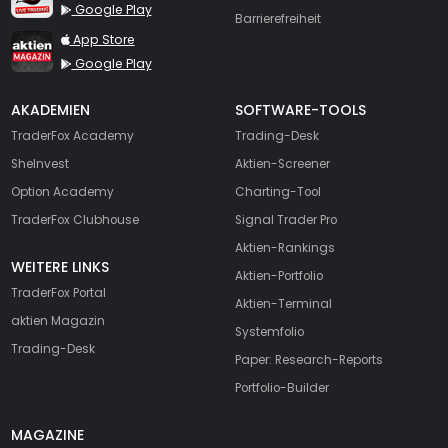
Google Play
Barrierefreiheit
TraderFox aktien Magazin
App Store
Google Play
AKADEMIEN
SOFTWARE-TOOLS
TraderFox Academy
Trading-Desk
SheInvest
Aktien-Screener
Option Academy
Charting-Tool
TraderFox Clubhouse
Signal Trader Pro
Aktien-Rankings
WEITERE LINKS
Aktien-Portfolio
TraderFox Portal
Aktien-Terminal
aktien Magazin
Systemfolio
Trading-Desk
Paper: Research-Reports
Portfolio-Builder
MAGAZINE