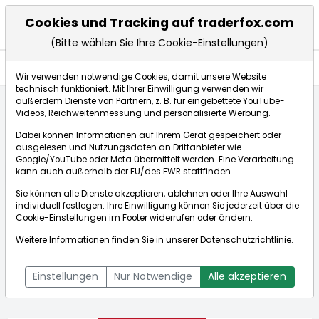
Cookies und Tracking auf traderfox.com
(Bitte wählen Sie Ihre Cookie-Einstellungen)
Aktien
Wir verwenden notwendige Cookies, damit unsere Website
technisch funktioniert. Mit Ihrer Einwilligung verwenden wir
außerdem Dienste von Partnern, z. B. für eingebettete YouTube-
Videos, Reichweitenmessung und personalisierte Werbung.
Startseite
Aktien
Graco
Fundamentaldaten
Dabei können Informationen auf Ihrem Gerät gespeichert oder
ausgelesen und Nutzungsdaten an Drittanbieter wie
Google/YouTube oder Meta übermittelt werden. Eine Verarbeitung
Börse:
kann auch außerhalb der EU/des EWR stattfinden.
Sie können alle Dienste akzeptieren, ablehnen oder Ihre Auswahl
individuell festlegen. Ihre Einwilligung können Sie jederzeit über die
Cookie-Einstellungen
im Footer widerrufen oder ändern.
Graco
83,536$
+0,59%
Weitere Informationen finden Sie in unserer
Datenschutzrichtlinie
.
Echtzeit-Aktienkurs Graco
[WKN: 859357 | ISIN:
Bid:
83,410$
Ask:
83,662$
US3841091040]
Einstellungen
Nur Notwendige
Alle akzeptieren
Aktienkurse