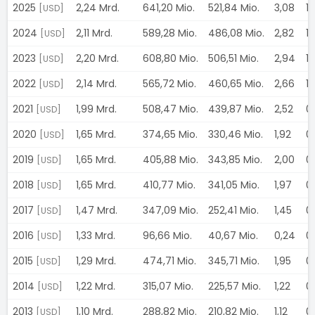
2025
2,24 Mrd.
641,20 Mio.
521,84 Mio.
3,08
1
[USD]
2024
2,11 Mrd.
589,28 Mio.
486,08 Mio.
2,82
1
[USD]
2023
2,20 Mrd.
608,80 Mio.
506,51 Mio.
2,94
1,
[USD]
2022
2,14 Mrd.
565,72 Mio.
460,65 Mio.
2,66
1
[USD]
2021
1,99 Mrd.
508,47 Mio.
439,87 Mio.
2,52
0
[USD]
2020
1,65 Mrd.
374,65 Mio.
330,46 Mio.
1,92
0
[USD]
2019
1,65 Mrd.
405,88 Mio.
343,85 Mio.
2,00
0
[USD]
2018
1,65 Mrd.
410,77 Mio.
341,05 Mio.
1,97
0
[USD]
2017
1,47 Mrd.
347,09 Mio.
252,41 Mio.
1,45
0
[USD]
2016
1,33 Mrd.
96,66 Mio.
40,67 Mio.
0,24
0
[USD]
2015
1,29 Mrd.
474,71 Mio.
345,71 Mio.
1,95
0
[USD]
2014
1,22 Mrd.
315,07 Mio.
225,57 Mio.
1,22
0
[USD]
2013
1,10 Mrd.
288,82 Mio.
210,82 Mio.
1,12
0
[USD]