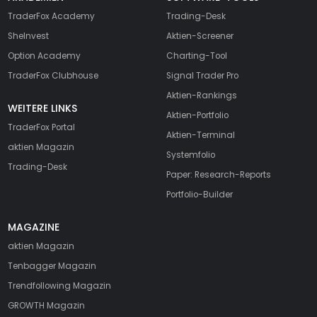
TraderFox Academy
Trading-Desk
SheInvest
Aktien-Screener
Option Academy
Charting-Tool
TraderFox Clubhouse
Signal Trader Pro
Aktien-Rankings
WEITERE LINKS
Aktien-Portfolio
TraderFox Portal
Aktien-Terminal
aktien Magazin
Systemfolio
Trading-Desk
Paper: Research-Reports
Portfolio-Builder
MAGAZINE
aktien
Magazin
Tenbagger Magazin
Trendfollowing Magazin
GROWTH
Magazin