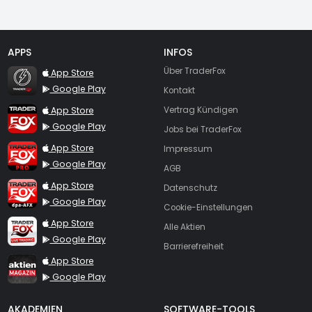
APPS
INFOS
TraderFox Flash
Über TraderFox
App Store
Google Play
Kontakt
TraderFox App
App Store
Vertrag Kündigen
Google Play
Jobs bei TraderFox
TraderFox Pro
App Store
Impressum
Google Play
AGB
TraderFox dpa-AFX ProFeed
App Store
Datenschutz
Google Play
Cookie-Einstellungen
TraderFox Live Trading
App Store
Alle Aktien
Google Play
Barrierefreiheit
TraderFox aktien Magazin
App Store
Google Play
AKADEMIEN
SOFTWARE-TOOLS