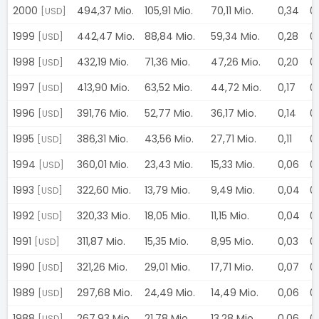
2000
494,37 Mio.
105,91 Mio.
70,11 Mio.
0,34
0
[USD]
1999
442,47 Mio.
88,84 Mio.
59,34 Mio.
0,28
0
[USD]
1998
432,19 Mio.
71,36 Mio.
47,26 Mio.
0,20
0
[USD]
1997
413,90 Mio.
63,52 Mio.
44,72 Mio.
0,17
0
[USD]
1996
391,76 Mio.
52,77 Mio.
36,17 Mio.
0,14
0
[USD]
1995
386,31 Mio.
43,56 Mio.
27,71 Mio.
0,11
0
[USD]
1994
360,01 Mio.
23,43 Mio.
15,33 Mio.
0,06
0
[USD]
1993
322,60 Mio.
13,79 Mio.
9,49 Mio.
0,04
0
[USD]
1992
320,33 Mio.
18,05 Mio.
11,15 Mio.
0,04
0
[USD]
1991
311,87 Mio.
15,35 Mio.
8,95 Mio.
0,03
0
[USD]
1990
321,26 Mio.
29,01 Mio.
17,71 Mio.
0,07
0
[USD]
1989
297,68 Mio.
24,49 Mio.
14,49 Mio.
0,06
0
[USD]
1988
267,93 Mio.
21,78 Mio.
13,28 Mio.
0,06
0
[USD]