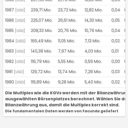
1987
239,71 Mio.
23,72 Mio.
12,82 Mio.
0,04
0
[USD]
1986
225,07 Mio.
26,61 Mio.
14,30 Mio.
0,05
0
[USD]
1985
208,33 Mio.
20,76 Mio.
10,76 Mio.
0,04
0
[USD]
1984
166,49 Mio.
11,05 Mio.
7,13 Mio.
0,02
0
[USD]
1983
140,38 Mio.
7,97 Mio.
4,03 Mio.
0,01
0
[USD]
1982
116,79 Mio.
5,55 Mio.
0,59 Mio.
0,00
0
[USD]
1981
129,72 Mio.
13,74 Mio.
7,28 Mio.
0,03
0
[USD]
1980
116,89 Mio.
9,28 Mio.
5,40 Mio.
0,02
0
[USD]
Die Multiples wie die KGVs werden mit der Bilanzwähru
ausgewählten Börsenplatzes berechnet. Wählen Sie den
Bilanzwährung aus, damit die Multiples korrekt sind.
Die fundamentalen Daten werden von Facunda geliefert
.