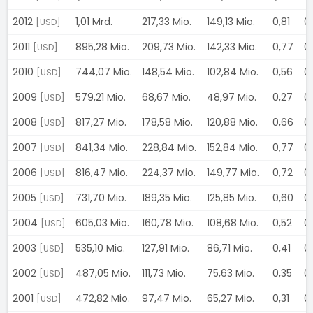
2012
1,01 Mrd.
217,33 Mio.
149,13 Mio.
0,81
0
[USD]
2011
895,28 Mio.
209,73 Mio.
142,33 Mio.
0,77
0
[USD]
2010
744,07 Mio.
148,54 Mio.
102,84 Mio.
0,56
0
[USD]
2009
579,21 Mio.
68,67 Mio.
48,97 Mio.
0,27
0
[USD]
2008
817,27 Mio.
178,58 Mio.
120,88 Mio.
0,66
0
[USD]
2007
841,34 Mio.
228,84 Mio.
152,84 Mio.
0,77
0
[USD]
2006
816,47 Mio.
224,37 Mio.
149,77 Mio.
0,72
0
[USD]
2005
731,70 Mio.
189,35 Mio.
125,85 Mio.
0,60
0
[USD]
2004
605,03 Mio.
160,78 Mio.
108,68 Mio.
0,52
0
[USD]
2003
535,10 Mio.
127,91 Mio.
86,71 Mio.
0,41
0
[USD]
2002
487,05 Mio.
111,73 Mio.
75,63 Mio.
0,35
0
[USD]
2001
472,82 Mio.
97,47 Mio.
65,27 Mio.
0,31
0
[USD]