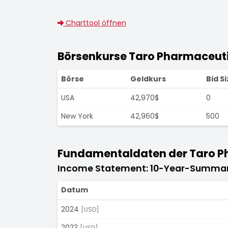
Charttool öffnen
Börsenkurse Taro Pharmaceutic
Börse
Geldkurs
Bid Si
USA
42,970$
0
New York
42,960$
500
Fundamentaldaten der Taro Pha
Income Statement: 10-Year-Summa
Datum
2024
[USD]
2023
[USD]