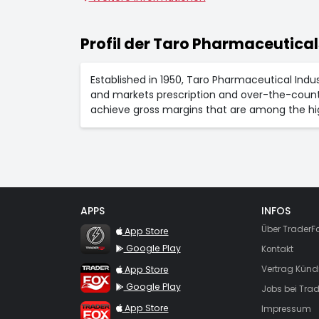
Profil der Taro Pharmaceuticals
Established in 1950, Taro Pharmaceutical Indu
and markets prescription and over-the-coun
achieve gross margins that are among the hig
APPS
INFOS
TraderFox Flash
Über TraderF
App Store
Google Play
Kontakt
TraderFox App
App Store
Vertrag Künd
Google Play
Jobs bei Trad
TraderFox Pro
App Store
Impressum