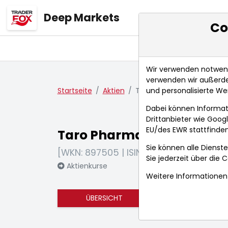
Deep Markets
Co
Übersicht
Ma
Wir verwenden notwendi
verwenden wir außerde
und personalisierte We
Startseite
Aktien
Taro Pharmaceuticals Indu
Dabei können Informat
Drittanbieter wie Goo
EU/des EWR stattfinden
Taro Pharmaceuticals Indu
Sie können alle Dienste
[WKN: 897505 | ISIN: IL0010827181]
Sie jederzeit über die
C
Aktienkurse
Weitere Informationen 
ÜBERSICHT
FUNDAMENTA