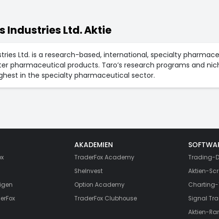
 Industries Ltd. Aktie
stries Ltd. is a research-based, international, specialty phar
ter pharmaceutical products. Taro’s research programs and ni
hest in the specialty pharmaceutical sector.
AKADEMIEN
SOFTWA
ox
TraderFox Academy
Trading-D
SheInvest
Aktien-Scr
igen
Option Academy
Charting-
erFox
TraderFox Clubhouse
Signal Tra
Aktien-Ra