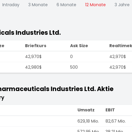
Intraday
3 Monate
6 Monate
12 Monate
3 Jahre
als Industries Ltd.
ze
Briefkurs
Ask Size
Realtimek
42,970$
0
42,970$
42,980$
500
42,970$
rmaceuticals Industries Ltd. Aktie
ry
Umsatz
EBIT
629,18 Mio.
82,67 Mio.
572,95 Mio.
38,21 Mio.