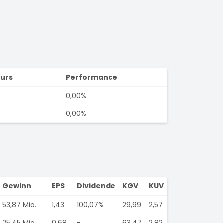
urs
Performance
0,00%
0,00%
Gewinn
EPS
Dividende
KGV
KUV
53,87 Mio.
1,43
100,07%
29,99
2,57
25,45 Mio.
0,68
-
63,47
2,82