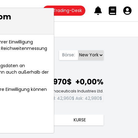
Trading-Desk
com
Anlagetrends
rer Einwilligung
s, Reichweitenmessung
Börse:
ngsdaten an
ann auch außerhalb der
42,970$
+0,00%
hre Einwilligung können
chtzeit-Aktienkurs Taro Pharmaceuticals Industries Ltd.
Bid:
42,960$
Ask:
42,980$
TRENDS
KURSE