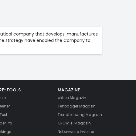
maceutical company that develops, manufactures
che strategy have enabled the Company to
RE-TOOLS
MAGAZINE
esk
aktien
Magazin
eener
Tenbagger Magazin
Tool
Trendfollowing Magazin
der Pro
GROWTH
Magazin
nkings
Nebenwerte Investor