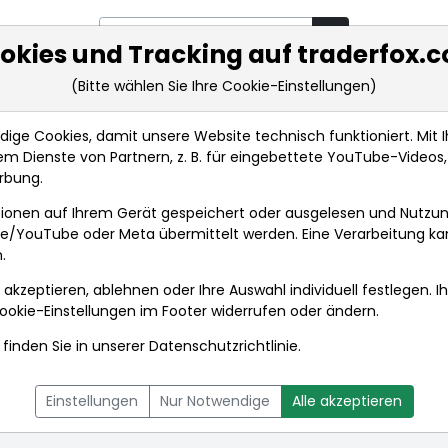
okies und Tracking auf traderfox.
(Bitte wählen Sie Ihre Cookie-Einstellungen)
rkt-Analysen
Market Tools
Realtimekurse
Nachrichten
ge Cookies, damit unsere Website technisch funktioniert. Mit Ih
m Dienste von Partnern, z. B. für eingebettete YouTube-Video
rbung.
stries Ltd.
ionen auf Ihrem Gerät gespeichert oder ausgelesen und Nutzu
gle/YouTube oder Meta übermittelt werden. Eine Verarbeitung k
.
stries Ltd.
 akzeptieren, ablehnen oder Ihre Auswahl individuell festlegen. I
E
ookie-Einstellungen
im Footer widerrufen oder ändern.
finden Sie in unserer
Datenschutzrichtlinie
.
L
NACHRICHTEN
CHARTTOOL
Einstellungen
Nur Notwendige
Alle akzeptieren