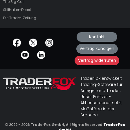
The Big Call
Stillhalter-Depot
Die Trader-Zeitung
Kontakt
offizielle Social Media-Accounts
Vertrag kündigen
Vertrag widerrufen
TraderFox entwickelt
Trading-Software für
Anleger und Trader.
Unser Echtzeit-
Aktienscreener setzt
Maßstäbe in der
Branche.
© 2022 - 2026 TraderFox GmbH, All Rights Reserved
TraderFox
GmbH