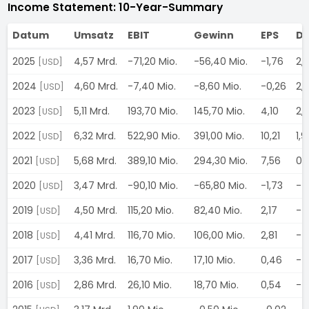
Income Statement: 10-Year-Summary
Datum
Umsatz
EBIT
Gewinn
EPS
Di
2025
4,57 Mrd.
-71,20 Mio.
-56,40 Mio.
-1,76
2,
[USD]
2024
4,60 Mrd.
-7,40 Mio.
-8,60 Mio.
-0,26
2,
[USD]
2023
5,11 Mrd.
193,70 Mio.
145,70 Mio.
4,10
2,
[USD]
2022
6,32 Mrd.
522,90 Mio.
391,00 Mio.
10,21
1,9
[USD]
2021
5,68 Mrd.
389,10 Mio.
294,30 Mio.
7,56
0,
[USD]
2020
3,47 Mrd.
-90,10 Mio.
-65,80 Mio.
-1,73
-
[USD]
2019
4,50 Mrd.
115,20 Mio.
82,40 Mio.
2,17
-
[USD]
2018
4,41 Mrd.
116,70 Mio.
106,00 Mio.
2,81
-
[USD]
2017
3,36 Mrd.
16,70 Mio.
17,10 Mio.
0,46
-
[USD]
2016
2,86 Mrd.
26,10 Mio.
18,70 Mio.
0,54
-
[USD]