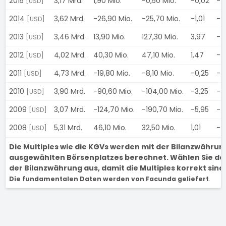
2015
3,17 Mrd.
1,90 Mio.
-0,50 Mio.
-0,02
-
[USD]
2014
3,62 Mrd.
-26,90 Mio.
-25,70 Mio.
-1,01
-
[USD]
2013
3,46 Mrd.
13,90 Mio.
127,30 Mio.
3,97
-
[USD]
2012
4,02 Mrd.
40,30 Mio.
47,10 Mio.
1,47
-
[USD]
2011
4,73 Mrd.
-19,80 Mio.
-8,10 Mio.
-0,25
-
[USD]
2010
3,90 Mrd.
-90,60 Mio.
-104,00 Mio.
-3,25
-
[USD]
2009
3,07 Mrd.
-124,70 Mio.
-190,70 Mio.
-5,95
-
[USD]
2008
5,31 Mrd.
46,10 Mio.
32,50 Mio.
1,01
-
[USD]
Die Multiples wie die KGVs werden mit der Bilanzwähru
ausgewählten Börsenplatzes berechnet. Wählen Sie de
der Bilanzwährung aus, damit die Multiples korrekt sind.
Die fundamentalen Daten werden von Facunda geliefert
.