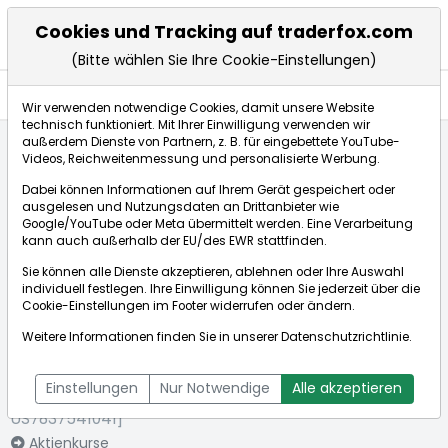
Cookies und Tracking auf traderfox.com
(Bitte wählen Sie Ihre Cookie-Einstellungen)
Aktien
Wir verwenden notwendige Cookies, damit unsere Website
technisch funktioniert. Mit Ihrer Einwilligung verwenden wir
außerdem Dienste von Partnern, z. B. für eingebettete YouTube-
Videos, Reichweitenmessung und personalisierte Werbung.
Startseite
Aktien
Ryerson Holding Corp.
Dabei können Informationen auf Ihrem Gerät gespeichert oder
Fundamentaldaten
ausgelesen und Nutzungsdaten an Drittanbieter wie
Google/YouTube oder Meta übermittelt werden. Eine Verarbeitung
kann auch außerhalb der EU/des EWR stattfinden.
Börse:
Sie können alle Dienste akzeptieren, ablehnen oder Ihre Auswahl
individuell festlegen. Ihre Einwilligung können Sie jederzeit über die
Cookie-Einstellungen
im Footer widerrufen oder ändern.
Weitere Informationen finden Sie in unserer
Datenschutzrichtlinie
.
Ryerson
28,070$
+4,31%
Holding Corp.
Echtzeit-Aktienkurs Ryerson Holding Corp.
Einstellungen
Nur Notwendige
Alle akzeptieren
[WKN: A1CXHX | ISIN:
Bid:
24,220$
Ask:
31,920$
US7837541041]
Aktienkurse