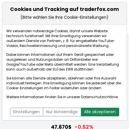
Cookies und Tracking auf traderfox.com
(Bitte wählen Sie Ihre Cookie-Einstellungen)
Aktien
Wir verwenden notwendige Cookies, damit unsere Website
technisch funktioniert. Mit Ihrer Einwilligung verwenden wir
außerdem Dienste von Partnern, z. B. für eingebettete YouTube-
Videos, Reichweitenmessung und personalisierte Werbung.
Startseite
Aktien
American National Bankshares
Dabei können Informationen auf Ihrem Gerät gespeichert oder
Fundamentaldaten
ausgelesen und Nutzungsdaten an Drittanbieter wie
Google/YouTube oder Meta übermittelt werden. Eine Verarbeitung
kann auch außerhalb der EU/des EWR stattfinden.
Börse:
Sie können alle Dienste akzeptieren, ablehnen oder Ihre Auswahl
individuell festlegen. Ihre Einwilligung können Sie jederzeit über die
Cookie-Einstellungen
im Footer widerrufen oder ändern.
Weitere Informationen finden Sie in unserer
Datenschutzrichtlinie
.
American National Bankshares
[WKN: 657837 | ISIN: US0277451086]
Einstellungen
Nur Notwendige
Alle akzeptieren
Aktienkurse
47,670$
-0,52%