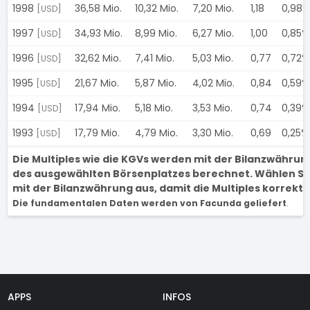
1998
36,58 Mio.
10,32 Mio.
7,20 Mio.
1,18
0,98%
[USD]
1997
34,93 Mio.
8,99 Mio.
6,27 Mio.
1,00
0,85%
[USD]
1996
32,62 Mio.
7,41 Mio.
5,03 Mio.
0,77
0,72%
[USD]
1995
21,67 Mio.
5,87 Mio.
4,02 Mio.
0,84
0,59%
[USD]
1994
17,94 Mio.
5,18 Mio.
3,53 Mio.
0,74
0,39%
[USD]
1993
17,79 Mio.
4,79 Mio.
3,30 Mio.
0,69
0,25%
[USD]
Die Multiples wie die KGVs werden mit der Bilanzwähru
des ausgewählten Börsenplatzes berechnet. Wählen Si
mit der Bilanzwährung aus, damit die Multiples korrekt s
Die fundamentalen Daten werden von Facunda geliefert
.
APPS
INFOS