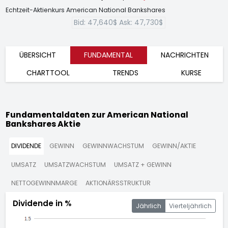
Echtzeit-Aktienkurs American National Bankshares
Bid:
47,640$
Ask:
47,730$
ÜBERSICHT
FUNDAMENTAL
NACHRICHTEN
CHARTTOOL
TRENDS
KURSE
Fundamentaldaten zur American National
Bankshares Aktie
DIVIDENDE
GEWINN
GEWINNWACHSTUM
GEWINN/AKTIE
UMSATZ
UMSATZWACHSTUM
UMSATZ + GEWINN
NETTOGEWINNMARGE
AKTIONÄRSSTRUKTUR
Dividende in %
Jährlich
Vierteljährlich