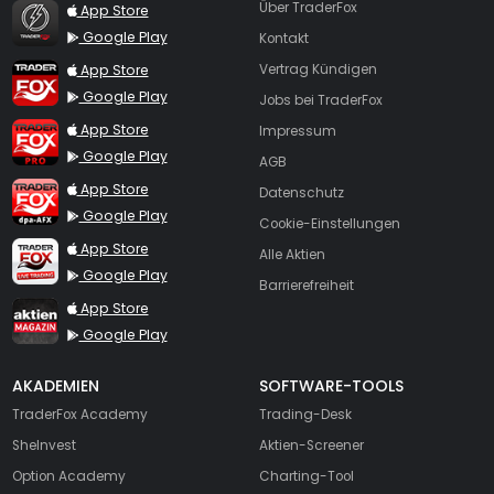
TraderFox Flash
Über TraderFox
App Store
Google Play
Kontakt
TraderFox App
App Store
Vertrag Kündigen
Google Play
Jobs bei TraderFox
TraderFox Pro
App Store
Impressum
Google Play
AGB
TraderFox dpa-AFX ProFeed
App Store
Datenschutz
Google Play
Cookie-Einstellungen
TraderFox Live Trading
App Store
Alle Aktien
Google Play
Barrierefreiheit
TraderFox aktien Magazin
App Store
Google Play
AKADEMIEN
SOFTWARE-TOOLS
TraderFox Academy
Trading-Desk
SheInvest
Aktien-Screener
Option Academy
Charting-Tool