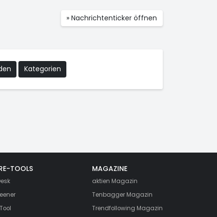
» Nachrichtenticker öffnen
nden
Kategorien
RE-TOOLS
MAGAZINE
esk
aktien
Magazin
eener
Tenbagger Magazin
Tool
Trendfollowing Magazin