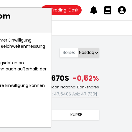
Trading-Desk
com
Anlagetrends
rer Einwilligung
s, Reichweitenmessung
Börse:
ngsdaten an
ann auch außerhalb der
47,670$
-0,52%
hre Einwilligung können
Echtzeit-Aktienkurs American National Bankshares
Bid:
47,640$
Ask:
47,730$
TRENDS
KURSE