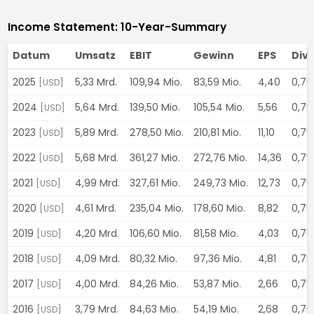
Income Statement: 10-Year-Summary
Datum
Umsatz
EBIT
Gewinn
EPS
Div
2025
5,33 Mrd.
109,94 Mio.
83,59 Mio.
4,40
0,75
[USD]
2024
5,64 Mrd.
139,50 Mio.
105,54 Mio.
5,56
0,75
[USD]
2023
5,89 Mrd.
278,50 Mio.
210,81 Mio.
11,10
0,75
[USD]
2022
5,68 Mrd.
361,27 Mio.
272,76 Mio.
14,36
0,75
[USD]
2021
4,99 Mrd.
327,61 Mio.
249,73 Mio.
12,73
0,75
[USD]
2020
4,61 Mrd.
235,04 Mio.
178,60 Mio.
8,82
0,75
[USD]
2019
4,20 Mrd.
106,60 Mio.
81,58 Mio.
4,03
0,75
[USD]
2018
4,09 Mrd.
80,32 Mio.
97,36 Mio.
4,81
0,75
[USD]
2017
4,00 Mrd.
84,26 Mio.
53,87 Mio.
2,66
0,75
[USD]
2016
3,79 Mrd.
84,63 Mio.
54,19 Mio.
2,68
0,75
[USD]