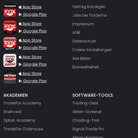
TraderFox App
App Store
Vertrag Kündigen
Google Play
Jobs bei TraderFox
TraderFox Pro
App Store
Impressum
Google Play
AGB
TraderFox dpa-AFX ProFeed
App Store
Datenschutz
Google Play
Cookie-Einstellungen
TraderFox Live Trading
App Store
Alle Aktien
Google Play
Barrierefreiheit
TraderFox aktien Magazin
App Store
Google Play
AKADEMIEN
SOFTWARE-TOOLS
TraderFox Academy
Trading-Desk
SheInvest
Aktien-Screener
Option Academy
Charting-Tool
TraderFox Clubhouse
Signal Trader Pro
Aktien-Rankings