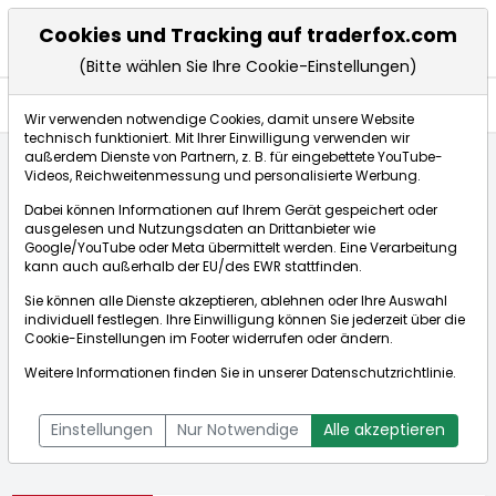
Cookies und Tracking auf traderfox.com
(Bitte wählen Sie Ihre Cookie-Einstellungen)
Aktien
Wir verwenden notwendige Cookies, damit unsere Website
technisch funktioniert. Mit Ihrer Einwilligung verwenden wir
außerdem Dienste von Partnern, z. B. für eingebettete YouTube-
Videos, Reichweitenmessung und personalisierte Werbung.
Startseite
Aktien
Ingles Markets
Dabei können Informationen auf Ihrem Gerät gespeichert oder
ausgelesen und Nutzungsdaten an Drittanbieter wie
Google/YouTube oder Meta übermittelt werden. Eine Verarbeitung
Börse:
kann auch außerhalb der EU/des EWR stattfinden.
Sie können alle Dienste akzeptieren, ablehnen oder Ihre Auswahl
individuell festlegen. Ihre Einwilligung können Sie jederzeit über die
Cookie-Einstellungen
im Footer widerrufen oder ändern.
Ingles Markets
87,820$
+1,28%
Weitere Informationen finden Sie in unserer
Datenschutzrichtlinie
.
Echtzeit-Aktienkurs Ingles Markets
[WKN: 907146 | ISIN:
Bid:
87,320$
Ask:
87,830$
US4570301048]
Einstellungen
Nur Notwendige
Alle akzeptieren
Aktienkurse