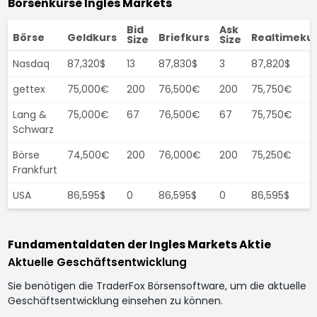
Börsenkurse Ingles Markets
Bid
Ask
Börse
Geldkurs
Briefkurs
Realtimeku
Size
Size
Nasdaq
87,320$
13
87,830$
3
87,820$
gettex
75,000€
200
76,500€
200
75,750€
Lang &
75,000€
67
76,500€
67
75,750€
Schwarz
Börse
74,500€
200
76,000€
200
75,250€
Frankfurt
USA
86,595$
0
86,595$
0
86,595$
Fundamentaldaten der Ingles Markets Aktie
Aktuelle Geschäftsentwicklung
Sie benötigen die TraderFox Börsensoftware, um die aktuelle
Geschäftsentwicklung einsehen zu können.