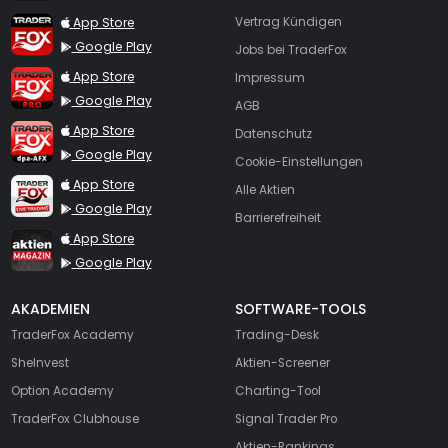
TraderFox App
App Store
Vertrag Kündigen
Google Play
Jobs bei TraderFox
TraderFox Pro
App Store
Impressum
Google Play
AGB
TraderFox dpa-AFX ProFeed
App Store
Datenschutz
Google Play
Cookie-Einstellungen
TraderFox Live Trading
App Store
Alle Aktien
Google Play
Barrierefreiheit
TraderFox aktien Magazin
App Store
Google Play
AKADEMIEN
SOFTWARE-TOOLS
TraderFox Academy
Trading-Desk
SheInvest
Aktien-Screener
Option Academy
Charting-Tool
TraderFox Clubhouse
Signal Trader Pro
Aktien-Rankings