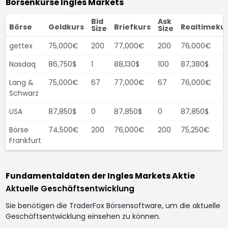
Börsenkurse Ingles Markets
Bid
Ask
Börse
Geldkurs
Briefkurs
Realtimeku
Size
Size
gettex
75,000€
200
77,000€
200
76,000€
Nasdaq
86,750$
1
88,130$
100
87,380$
Lang &
75,000€
67
77,000€
67
76,000€
Schwarz
USA
87,850$
0
87,850$
0
87,850$
Börse
74,500€
200
76,000€
200
75,250€
Frankfurt
Fundamentaldaten der Ingles Markets Aktie
Aktuelle Geschäftsentwicklung
Sie benötigen die TraderFox Börsensoftware, um die aktuelle
Geschäftsentwicklung einsehen zu können.