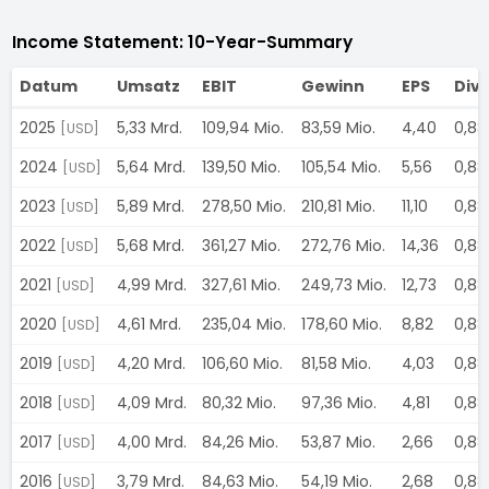
Income Statement: 10-Year-Summary
Datum
Umsatz
EBIT
Gewinn
EPS
Div
2025
5,33 Mrd.
109,94 Mio.
83,59 Mio.
4,40
0,8
[USD]
2024
5,64 Mrd.
139,50 Mio.
105,54 Mio.
5,56
0,8
[USD]
2023
5,89 Mrd.
278,50 Mio.
210,81 Mio.
11,10
0,8
[USD]
2022
5,68 Mrd.
361,27 Mio.
272,76 Mio.
14,36
0,8
[USD]
2021
4,99 Mrd.
327,61 Mio.
249,73 Mio.
12,73
0,8
[USD]
2020
4,61 Mrd.
235,04 Mio.
178,60 Mio.
8,82
0,8
[USD]
2019
4,20 Mrd.
106,60 Mio.
81,58 Mio.
4,03
0,8
[USD]
2018
4,09 Mrd.
80,32 Mio.
97,36 Mio.
4,81
0,8
[USD]
2017
4,00 Mrd.
84,26 Mio.
53,87 Mio.
2,66
0,8
[USD]
2016
3,79 Mrd.
84,63 Mio.
54,19 Mio.
2,68
0,8
[USD]