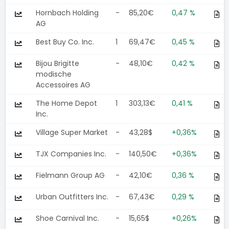
Hornbach Holding
-
85,20€
0,47 %
AG
Best Buy Co. Inc.
1
69,47€
0,45 %
Bijou Brigitte
-
48,10€
0,42 %
modische
Accessoires AG
The Home Depot
1
303,13€
0,41 %
Inc.
Village Super Market
-
43,28$
+0,36%
TJX Companies Inc.
-
140,50€
+0,36%
Fielmann Group AG
-
42,10€
0,36 %
Urban Outfitters Inc.
-
67,43€
0,29 %
Shoe Carnival Inc.
-
15,65$
+0,26%