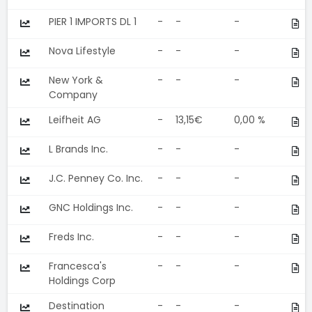
PIER 1 IMPORTS DL 1
-
-
-
Nova Lifestyle
-
-
-
New York &
-
-
-
Company
Leifheit AG
-
13,15€
0,00 %
L Brands Inc.
-
-
-
J.C. Penney Co. Inc.
-
-
-
GNC Holdings Inc.
-
-
-
Freds Inc.
-
-
-
Francesca's
-
-
-
Holdings Corp
Destination
-
-
-