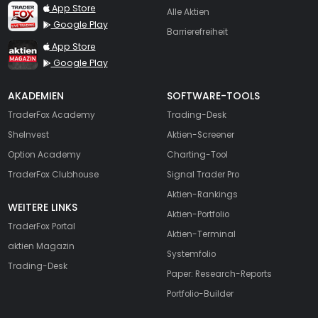
TraderFox Live Trading
App Store
Alle Aktien
Google Play
Barrierefreiheit
TraderFox aktien Magazin
App Store
Google Play
AKADEMIEN
SOFTWARE-TOOLS
TraderFox Academy
Trading-Desk
SheInvest
Aktien-Screener
Option Academy
Charting-Tool
TraderFox Clubhouse
Signal Trader Pro
Aktien-Rankings
WEITERE LINKS
Aktien-Portfolio
TraderFox Portal
Aktien-Terminal
aktien Magazin
Systemfolio
Trading-Desk
Paper: Research-Reports
Portfolio-Builder