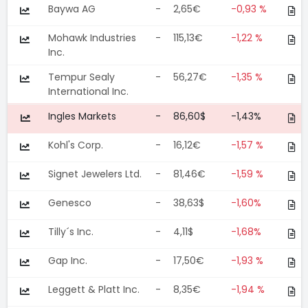
Baywa AG
-
2,65€
-0,93 %
Mohawk Industries
-
115,13€
-1,22 %
Inc.
Tempur Sealy
-
56,27€
-1,35 %
International Inc.
Ingles Markets
-
86,60$
-1,43%
Kohl's Corp.
-
16,12€
-1,57 %
Signet Jewelers Ltd.
-
81,46€
-1,59 %
Genesco
-
38,63$
-1,60%
Tilly´s Inc.
-
4,11$
-1,68%
Gap Inc.
-
17,50€
-1,93 %
Leggett & Platt Inc.
-
8,35€
-1,94 %