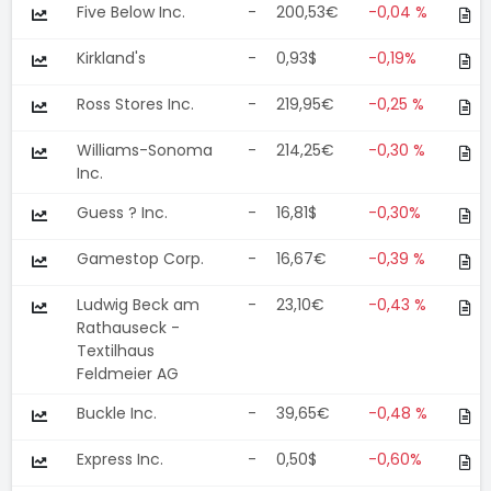
Five Below Inc.
-
200,53€
-0,04 %
Kirkland's
-
0,93$
-0,19%
Ross Stores Inc.
-
219,95€
-0,25 %
Williams-Sonoma
-
214,25€
-0,30 %
Inc.
Guess ? Inc.
-
16,81$
-0,30%
Gamestop Corp.
-
16,67€
-0,39 %
Ludwig Beck am
-
23,10€
-0,43 %
Rathauseck -
Textilhaus
Feldmeier AG
Buckle Inc.
-
39,65€
-0,48 %
Express Inc.
-
0,50$
-0,60%