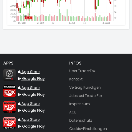
APPS
INFOS
TraderFox Flash
Über TraderFox
App Store
Google Play
Kontakt
TraderFox App
App Store
Vertrag Kündigen
Google Play
Jobs bei TraderFox
TraderFox Pro
App Store
Impressum
Google Play
AGB
TraderFox dpa-AFX ProFeed
App Store
Datenschutz
Google Play
Cookie-Einstellungen