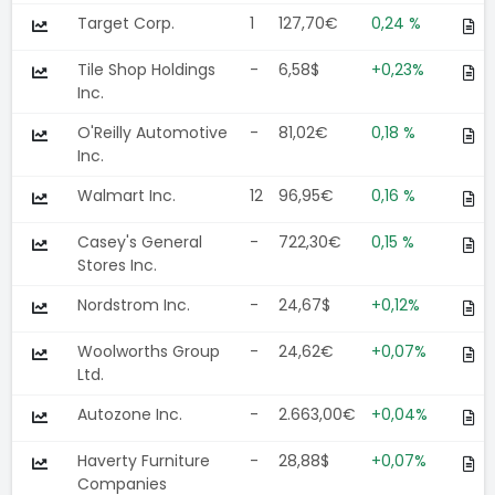
Target Corp.
1
127,70€
0,24 %
Tile Shop Holdings
-
6,58$
+0,23%
Inc.
O'Reilly Automotive
-
81,02€
0,18 %
Inc.
Walmart Inc.
12
96,95€
0,16 %
Casey's General
-
722,30€
0,15 %
Stores Inc.
Nordstrom Inc.
-
24,67$
+0,12%
Woolworths Group
-
24,62€
+0,07%
Ltd.
Autozone Inc.
-
2.663,00€
+0,04%
Haverty Furniture
-
28,88$
+0,07%
Companies