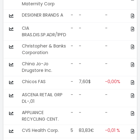
Maternity Corp
DESIGNER BRANDS A
-
-
-
CIA
-
-
-
BRAS.DIS.SP.ADR/1PFD
Christopher & Banks
-
-
-
Corporation
China Jo-Jo
-
-
-
Drugstore Inc.
Chicos FAS
-
7,60$
-0,00%
ASCENA RETAIL GRP
-
-
-
DL-,01
APPLIANCE
-
-
-
RECYCLING CENT.
CVS Health Corp.
5
83,83€
-0,01 %