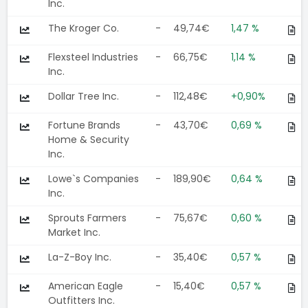
Inc.
The Kroger Co.
-
49,74€
1,47 %
Flexsteel Industries
-
66,75€
1,14 %
Inc.
Dollar Tree Inc.
-
112,48€
+0,90%
Fortune Brands
-
43,70€
0,69 %
Home & Security
Inc.
Lowe`s Companies
-
189,90€
0,64 %
Inc.
Sprouts Farmers
-
75,67€
0,60 %
Market Inc.
La-Z-Boy Inc.
-
35,40€
0,57 %
American Eagle
-
15,40€
0,57 %
Outfitters Inc.