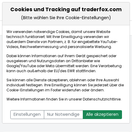
Cookies und Tracking auf traderfox.com
(Bitte wählen Sie Ihre Cookie-Einstellungen)
Anlagetrends
Wir verwenden notwendige Cookies, damit unsere Website
technisch funktioniert. Mit Ihrer Einwilligung verwenden wir
außerdem Dienste von Partnern, z. B. für eingebettete YouTube-
Videos, Reichweitenmessung und personalisierte Werbung.
Startseite
Aktien
Ingles Markets
Anlagetrends
Dabei können Informationen auf Ihrem Gerät gespeichert oder
ausgelesen und Nutzungsdaten an Drittanbieter wie
Google/YouTube oder Meta übermittelt werden. Eine Verarbeitung
Börse:
kann auch außerhalb der EU/des EWR stattfinden.
Sie können alle Dienste akzeptieren, ablehnen oder Ihre Auswahl
individuell festlegen. Ihre Einwilligung können Sie jederzeit über die
Cookie-Einstellungen
im Footer widerrufen oder ändern.
Ingles Markets
75,250€
-0,33%
Weitere Informationen finden Sie in unserer
Datenschutzrichtlinie
.
Echtzeit-Aktienkurs Ingles Markets
[WKN: 907146 | ISIN:
Bid:
75,000€
Ask:
75,500€
US4570301048]
Einstellungen
Nur Notwendige
Alle akzeptieren
Aktienkurse