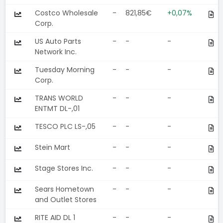
Costco Wholesale
-
821,85€
+0,07%
Corp.
US Auto Parts
-
-
-
Network Inc.
Tuesday Morning
-
-
-
Corp.
TRANS WORLD
-
-
-
ENTMT DL-,01
TESCO PLC LS-,05
-
-
-
Stein Mart
-
-
-
Stage Stores Inc.
-
-
-
Sears Hometown
-
-
-
and Outlet Stores
RITE AID DL 1
-
-
-