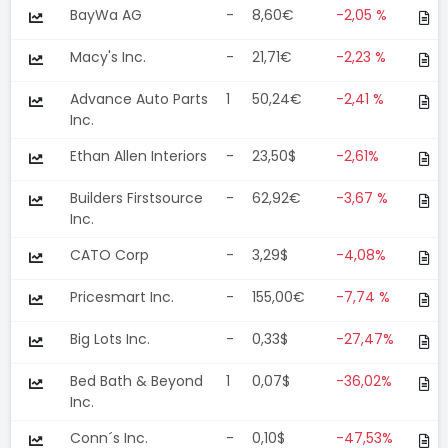
BayWa AG
-
8,60€
-2,05 %
Macy's Inc.
-
21,71€
-2,23 %
Advance Auto Parts
1
50,24€
-2,41 %
Inc.
Ethan Allen Interiors
-
23,50$
-2,61%
Builders Firstsource
-
62,92€
-3,67 %
Inc.
CATO Corp
-
3,29$
-4,08%
Pricesmart Inc.
-
155,00€
-7,74 %
Big Lots Inc.
-
0,33$
-27,47%
Bed Bath & Beyond
1
0,07$
-36,02%
Inc.
Conn´s Inc.
-
0,10$
-47,53%