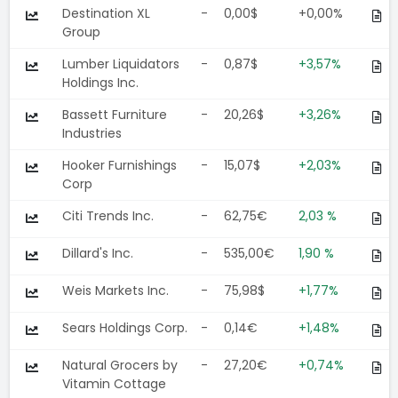
Destination XL
-
0,00$
+0,00%
Group
Lumber Liquidators
-
0,87$
+3,57%
Holdings Inc.
Bassett Furniture
-
20,26$
+3,26%
Industries
Hooker Furnishings
-
15,07$
+2,03%
Corp
Citi Trends Inc.
-
62,75€
2,03 %
Dillard's Inc.
-
535,00€
1,90 %
Weis Markets Inc.
-
75,98$
+1,77%
Sears Holdings Corp.
-
0,14€
+1,48%
Natural Grocers by
-
27,20€
+0,74%
Vitamin Cottage