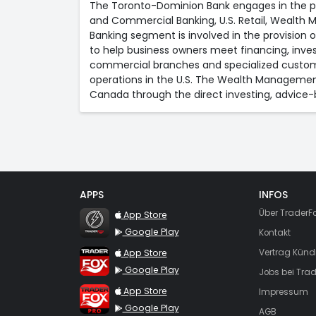
The Toronto-Dominion Bank engages in the pro
and Commercial Banking, U.S. Retail, Wealt
Banking segment is involved in the provision 
to help business owners meet financing, inv
commercial branches and specialized custome
operations in the U.S. The Wealth Managemen
Canada through the direct investing, advic
APPS
INFOS
TraderFox Flash
Über TraderF
App Store
Google Play
Kontakt
TraderFox App
App Store
Vertrag Künd
Google Play
Jobs bei Trad
TraderFox Pro
App Store
Impressum
Google Play
AGB