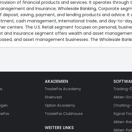
vision of financial products and services. It operates through
h Management and Insurance, Wholesale Banking, Corporate seg
of deposit, saving, payment, and lending products and advice. It
estment, cash management, international trade, and day-to-day
r centers. The U.S. Retail segment focuses on personal, busi
t and Insurance segment offers wealth and asset management pr
e-based, and asset management businesses. The Wholesale Bank
AKADEMIEN
SOFTWA
ox
TraderFox Academy
Trading-D
SheInvest
Aktien-Scr
igen
Option Academy
Charting-
erFox
TraderFox Clubhouse
Signal Tra
Aktien-Ra
WEITERE LINKS
Aktien-Port