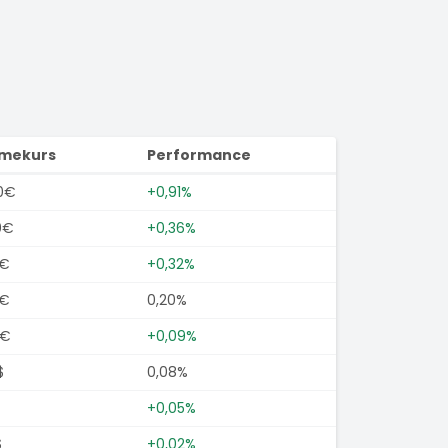
imekurs
Performance
0€
+0,91%
0€
+0,36%
0€
+0,32%
0€
0,20%
0€
+0,09%
$
0,08%
+0,05%
$
+0,02%