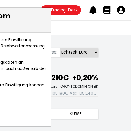
Trading-Desk
com
Anlagetrends
rer Einwilligung
s, Reichweitenmessung
Börse:
ngsdaten an
ann auch außerhalb der
105,210€
+0,20%
hre Einwilligung können
Echtzeit-Aktienkurs TORONTODOMINION BK
Bid:
105,180€
Ask:
105,240€
TRENDS
KURSE