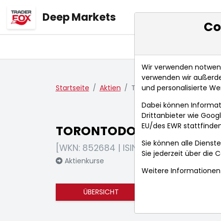
Deep Markets
Co
Übersicht
Ma
Wir verwenden notwendi
verwenden wir außerde
und personalisierte We
Startseite
Aktien
TORONTODOMINION BK
Dabei können Informat
Drittanbieter wie Goo
EU/des EWR stattfinden
TORONTODOMINION BK
Sie können alle Dienste
[WKN: 852684 | ISIN: CA8911605092]
Sie jederzeit über die
C
Aktienkurse
Weitere Informationen 
ÜBERSICHT
FUNDAMENTA