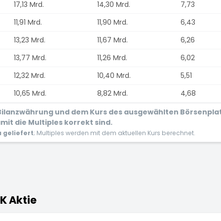
17,13 Mrd.
14,30 Mrd.
7,73
11,91 Mrd.
11,90 Mrd.
6,43
13,23 Mrd.
11,67 Mrd.
6,26
13,77 Mrd.
11,26 Mrd.
6,02
12,32 Mrd.
10,40 Mrd.
5,51
10,65 Mrd.
8,82 Mrd.
4,68
r Bilanzwährung und dem Kurs des ausgewählten Börsenpla
it die Multiples korrekt sind.
geliefert
; Multiples werden mit dem aktuellen Kurs berechnet.
K Aktie