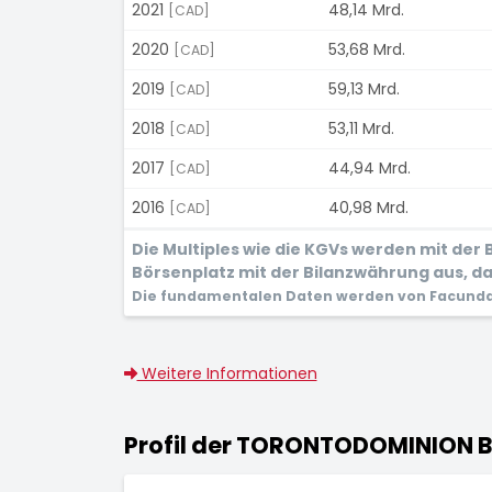
2021
48,14 Mrd.
[CAD]
2020
53,68 Mrd.
[CAD]
2019
59,13 Mrd.
[CAD]
2018
53,11 Mrd.
[CAD]
2017
44,94 Mrd.
[CAD]
2016
40,98 Mrd.
[CAD]
Die Multiples wie die KGVs werden mit de
Börsenplatz mit der Bilanzwährung aus, dam
Die fundamentalen Daten werden von Facunda 
Weitere Informationen
Profil der TORONTODOMINION B