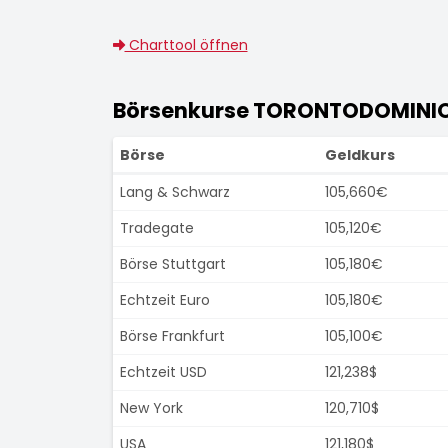
Charttool öffnen
Börsenkurse TORONTODOMINIO
Börse
Geldkurs
Lang & Schwarz
105,660€
Tradegate
105,120€
Börse Stuttgart
105,180€
Echtzeit Euro
105,180€
Börse Frankfurt
105,100€
Echtzeit USD
121,238$
New York
120,710$
USA
121,180$