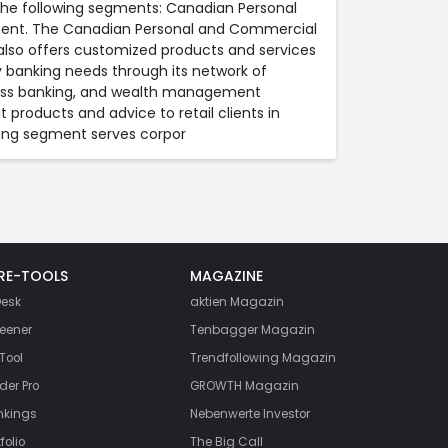
 the following segments: Canadian Personal
ment. The Canadian Personal and Commercial
 also offers customized products and services
 banking needs through its network of
ness banking, and wealth management
oducts and advice to retail clients in
ing segment serves corpor
RE-TOOLS
MAGAZINE
esk
aktien
Magazin
eener
Tenbagger Magazin
Tool
Trendfollowing Magazin
der Pro
GROWTH
Magazin
nkings
Nebenwerte Investor
folio
The Big Call