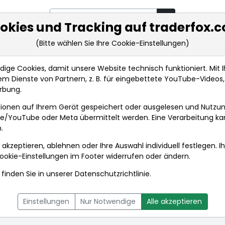
okies und Tracking auf traderfox.
(Bitte wählen Sie Ihre Cookie-Einstellungen)
rkt-Analysen
Market Tools
Realtimekurse
Nachrichten
ge Cookies, damit unsere Website technisch funktioniert. Mit Ih
m Dienste von Partnern, z. B. für eingebettete YouTube-Video
rbung.
ionen auf Ihrem Gerät gespeichert oder ausgelesen und Nutzu
gle/YouTube oder Meta übermittelt werden. Eine Verarbeitung k
.
 akzeptieren, ablehnen oder Ihre Auswahl individuell festlegen. I
ookie-Einstellungen
im Footer widerrufen oder ändern.
finden Sie in unserer
Datenschutzrichtlinie
.
L
NACHRICHTEN
CHARTTOOL
Einstellungen
Nur Notwendige
Alle akzeptieren