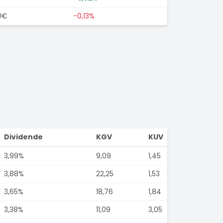
0€
-0,13%
Dividende
KGV
KUV
3,99%
9,09
1,45
3,88%
22,25
1,53
3,65%
18,76
1,84
3,38%
11,09
3,05