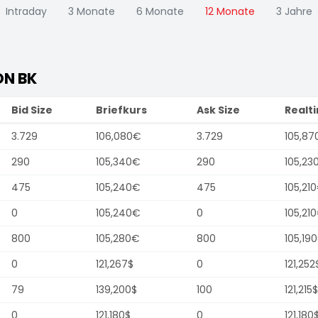
Intraday
3 Monate
6 Monate
12 Monate
3 Jahre
N BK
Bid Size
Briefkurs
Ask Size
Realt
3.729
106,080€
3.729
105,87
290
105,340€
290
105,23
475
105,240€
475
105,21
0
105,240€
0
105,21
800
105,280€
800
105,19
0
121,267$
0
121,252
79
139,200$
100
121,215$
0
121,180$
0
121,180