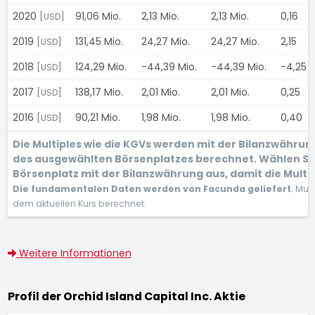
2020
91,06 Mio.
2,13 Mio.
2,13 Mio.
0,16
[USD]
2019
131,45 Mio.
24,27 Mio.
24,27 Mio.
2,15
[USD]
2018
124,29 Mio.
-44,39 Mio.
-44,39 Mio.
-4,25
[USD]
2017
138,17 Mio.
2,01 Mio.
2,01 Mio.
0,25
[USD]
2016
90,21 Mio.
1,98 Mio.
1,98 Mio.
0,40
[USD]
Die Multiples wie die KGVs werden mit der Bilanzwähru
des ausgewählten Börsenplatzes berechnet. Wählen Si
Börsenplatz mit der Bilanzwährung aus, damit die Multip
Die fundamentalen Daten werden von Facunda geliefert
; Mul
dem aktuellen Kurs berechnet.
Weitere Informationen
Profil der Orchid Island Capital Inc. Aktie