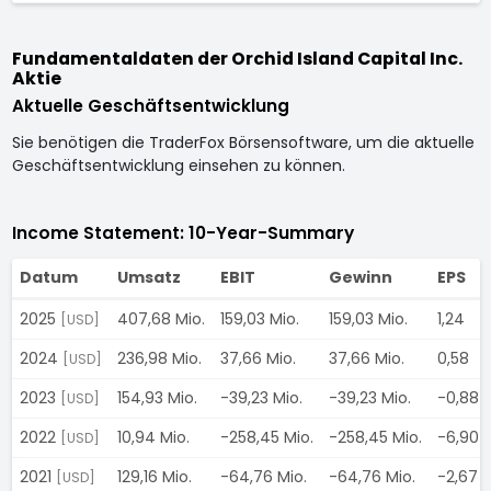
Fundamentaldaten der Orchid Island Capital Inc.
Aktie
Aktuelle Geschäftsentwicklung
Sie benötigen die TraderFox Börsensoftware, um die aktuelle
Geschäftsentwicklung einsehen zu können.
Income Statement: 10-Year-Summary
Datum
Umsatz
EBIT
Gewinn
EPS
2025
407,68 Mio.
159,03 Mio.
159,03 Mio.
1,24
[USD]
2024
236,98 Mio.
37,66 Mio.
37,66 Mio.
0,58
[USD]
2023
154,93 Mio.
-39,23 Mio.
-39,23 Mio.
-0,88
[USD]
2022
10,94 Mio.
-258,45 Mio.
-258,45 Mio.
-6,90
[USD]
2021
129,16 Mio.
-64,76 Mio.
-64,76 Mio.
-2,67
[USD]