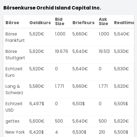
Börsenkurse Orchid Island Capital Inc.
Bid
Ask
Börse
Geldkurs
Briefkurs
Realtime
Size
Size
Börse
5,620€
1.000
5,660€
1.000
5,640€
Frankfurt
Börse
5,620€
19.676
5,640€
19.513
5,630€
Stuttgart
Echtzeit
5,620€
0
5,640€
0
5,630€
Euro
Lang &
5,580€
1.771
5,660€
1.771
5,620€
Schwarz
Echtzeit
6,497$
0
6,513$
0
6,505$
USD
gettex
5,600€
500
5,640€
500
5,620€
New York
6,420$
4
6,530$
210
6,500$