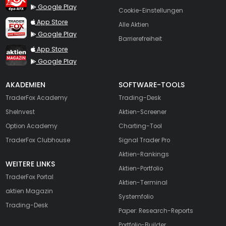
Google Play
Cookie-Einstellungen
TraderFox Live Trading
App Store
Alle Aktien
Google Play
Barrierefreiheit
TraderFox aktien Magazin
App Store
Google Play
AKADEMIEN
SOFTWARE-TOOLS
TraderFox Academy
Trading-Desk
SheInvest
Aktien-Screener
Option Academy
Charting-Tool
TraderFox Clubhouse
Signal Trader Pro
Aktien-Rankings
WEITERE LINKS
Aktien-Portfolio
TraderFox Portal
Aktien-Terminal
aktien Magazin
Systemfolio
Trading-Desk
Paper: Research-Reports
Portfolio-Builder