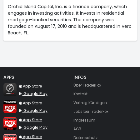
Orchid Island Capital, Inc. is a finance company, which
engages in investing activities. It invests in residential
mortgage-backed securities. The company was
founded on August 17, 2010 and is headquartered in Vero
Beach, FL.
APPS
INFOS
TraderFox Flash
Über TraderFox
App Store
Google Play
Kontakt
TraderFox App
App Store
Vertrag Kündigen
Google Play
Jobs bei TraderFox
TraderFox Pro
App Store
Impressum
Google Play
AGB
TraderFox dpa-AFX ProFeed
App Store
Datenschutz