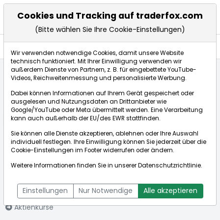
Cookies und Tracking auf traderfox.com
(Bitte wählen Sie Ihre Cookie-Einstellungen)
Aktien
Wir verwenden notwendige Cookies, damit unsere Website
technisch funktioniert. Mit Ihrer Einwilligung verwenden wir
außerdem Dienste von Partnern, z. B. für eingebettete YouTube-
Videos, Reichweitenmessung und personalisierte Werbung.
Startseite
Aktien
Orchid Island Capital Inc.
Dabei können Informationen auf Ihrem Gerät gespeichert oder
ausgelesen und Nutzungsdaten an Drittanbieter wie
Google/YouTube oder Meta übermittelt werden. Eine Verarbeitung
Börse:
kann auch außerhalb der EU/des EWR stattfinden.
Sie können alle Dienste akzeptieren, ablehnen oder Ihre Auswahl
individuell festlegen. Ihre Einwilligung können Sie jederzeit über die
Cookie-Einstellungen
im Footer widerrufen oder ändern.
Orchid Island
6,505$
-0,84%
Weitere Informationen finden Sie in unserer
Datenschutzrichtlinie
.
Capital Inc.
Echtzeit-Aktienkurs Orchid Island Capital Inc.
[ISIN:
Bid:
6,497$
Ask:
6,513$
Einstellungen
Nur Notwendige
Alle akzeptieren
US68571X3017]
Aktienkurse