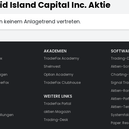
d Island Capital Inc. Aktie
t in keinem Anlagetrend vertreten.
AKADEMIEN
SOFTWA
ox
TraderFox Academy
Trading-D
SheInvest
Aktien-Scr
igen
Option Academy
Charting-
erFox
TraderFox Clubhouse
Signal Tra
Aktien-Ra
WEITERE LINKS
Aktien-Port
TraderFox Portal
Aktien-Te
aktien Magazin
ellungen
Systemfoli
Trading-Desk
Paper: Re