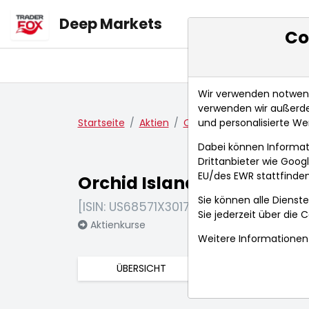
Deep Markets
Co
Übersicht
Ma
Wir verwenden notwendi
verwenden wir außerde
und personalisierte We
Startseite
Aktien
Orchid Island Capital Inc.
Dabei können Informat
Drittanbieter wie Goo
EU/des EWR stattfinden
Orchid Island Capital Inc.
Sie können alle Dienste
[ISIN: US68571X3017]
Sie jederzeit über die
C
Aktienkurse
Weitere Informationen 
ÜBERSICHT
FUNDAMENTA