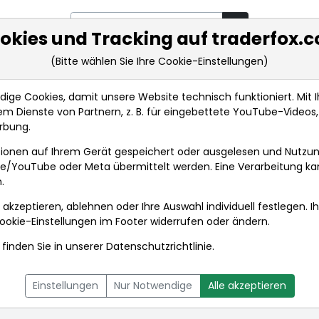
okies und Tracking auf traderfox.
(Bitte wählen Sie Ihre Cookie-Einstellungen)
rkt-Analysen
Market Tools
Realtimekurse
Nachrichten
ge Cookies, damit unsere Website technisch funktioniert. Mit Ih
m Dienste von Partnern, z. B. für eingebettete YouTube-Video
rbung.
Anlagetrends
ionen auf Ihrem Gerät gespeichert oder ausgelesen und Nutzu
gle/YouTube oder Meta übermittelt werden. Eine Verarbeitung k
.
 akzeptieren, ablehnen oder Ihre Auswahl individuell festlegen. I
ookie-Einstellungen
im Footer widerrufen oder ändern.
finden Sie in unserer
Datenschutzrichtlinie
.
L
NACHRICHTEN
CHARTTOOL
Einstellungen
Nur Notwendige
Alle akzeptieren