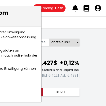
Trading-Desk
com
Anlagetrends
rer Einwilligung
s, Reichweitenmessung
Börse:
ngsdaten an
ann auch außerhalb der
6,427$
+0,12%
hre Einwilligung können
Echtzeit-Aktienkurs Orchid Island Capital Inc.
Bid:
6,422$
Ask:
6,433$
TRENDS
KURSE