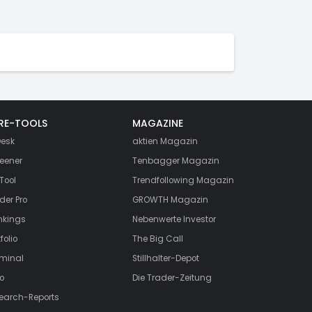
RE-TOOLS
MAGAZINE
esk
aktien
Magazin
eener
Tenbagger Magazin
Tool
Trendfollowing Magazin
der Pro
GROWTH
Magazin
nkings
Nebenwerte Investor
folio
The Big Call
rminal
Stillhalter-Depot
o
Die Trader-Zeitung
search-Reports