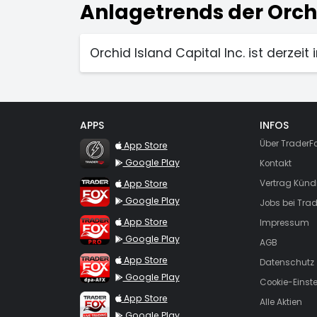
Anlagetrends der Orchi
Orchid Island Capital Inc. ist derzei
APPS
INFOS
TraderFox Flash
Über TraderF
App Store
Google Play
Kontakt
TraderFox App
App Store
Vertrag Künd
Google Play
Jobs bei Trad
TraderFox Pro
App Store
Impressum
Google Play
AGB
TraderFox dpa-AFX ProFeed
App Store
Datenschutz
Google Play
Cookie-Einst
TraderFox Live Trading
App Store
Alle Aktien
Google Play