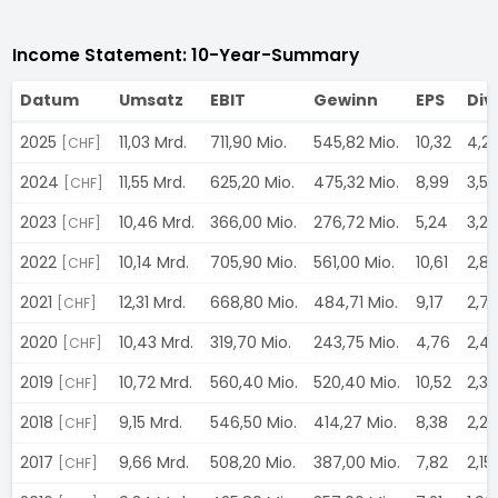
Income Statement: 10-Year-Summary
Datum
Umsatz
EBIT
Gewinn
EPS
Div
2025
11,03 Mrd.
711,90 Mio.
545,82 Mio.
10,32
4,2
[CHF]
2024
11,55 Mrd.
625,20 Mio.
475,32 Mio.
8,99
3,5
[CHF]
2023
10,46 Mrd.
366,00 Mio.
276,72 Mio.
5,24
3,2
[CHF]
2022
10,14 Mrd.
705,90 Mio.
561,00 Mio.
10,61
2,8
[CHF]
2021
12,31 Mrd.
668,80 Mio.
484,71 Mio.
9,17
2,7
[CHF]
2020
10,43 Mrd.
319,70 Mio.
243,75 Mio.
4,76
2,4
[CHF]
2019
10,72 Mrd.
560,40 Mio.
520,40 Mio.
10,52
2,3
[CHF]
2018
9,15 Mrd.
546,50 Mio.
414,27 Mio.
8,38
2,2
[CHF]
2017
9,66 Mrd.
508,20 Mio.
387,00 Mio.
7,82
2,15
[CHF]