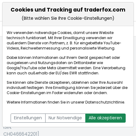
Cookies und Tracking auf traderfox.com
(Bitte wählen Sie Ihre Cookie-Einstellungen)
Aktien
Wir verwenden notwendige Cookies, damit unsere Website
technisch funktioniert. Mit Ihrer Einwilligung verwenden wir
außerdem Dienste von Partnern, z. B. für eingebettete YouTube-
Videos, Reichweitenmessung und personalisierte Werbung.
Startseite
Aktien
HELVETIA BA.HL.NA SF 0,02
Dabei können Informationen auf Ihrem Gerät gespeichert oder
ausgelesen und Nutzungsdaten an Drittanbieter wie
Google/YouTube oder Meta übermittelt werden. Eine Verarbeitung
Börse:
kann auch außerhalb der EU/des EWR stattfinden.
Sie können alle Dienste akzeptieren, ablehnen oder Ihre Auswahl
individuell festlegen. Ihre Einwilligung können Sie jederzeit über die
Cookie-Einstellungen
im Footer widerrufen oder ändern.
HELVETIA
217,225CHF
+0,39%
Weitere Informationen finden Sie in unserer
Datenschutzrichtlinie
.
BA.HL.NA SF
Echtzeit-Aktienkurs HELVETIA BA.HL.NA SF 0,02
0,02
Bid:
216,834CHF
Ask:
217,615CHF
Einstellungen
Nur Notwendige
Alle akzeptieren
[WKN: A2PKFK |
ISIN:
CH0466642201]