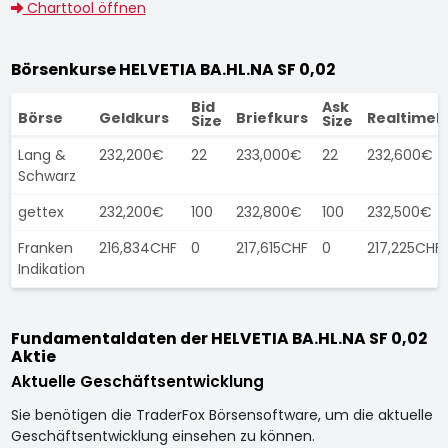
Charttool öffnen
Börsenkurse HELVETIA BA.HL.NA SF 0,02
Bid
Ask
Börse
Geldkurs
Briefkurs
Realtimek
Size
Size
Lang &
232,200€
22
233,000€
22
232,600€
Schwarz
gettex
232,200€
100
232,800€
100
232,500€
Franken
216,834CHF
0
217,615CHF
0
217,225CHF
Indikation
Fundamentaldaten der HELVETIA BA.HL.NA SF 0,02
Aktie
Aktuelle Geschäftsentwicklung
Sie benötigen die TraderFox Börsensoftware, um die aktuelle
Geschäftsentwicklung einsehen zu können.