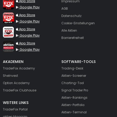
TraderFox Pro
App Store
Impressum
Google Play
AGB
TraderFox dpa-AFX ProFeed
App Store
Datenschutz
Google Play
Cookie-Einstellungen
TraderFox Live Trading
App Store
Alle Aktien
Google Play
Barrierefreiheit
TraderFox aktien Magazin
App Store
Google Play
AKADEMIEN
SOFTWARE-TOOLS
TraderFox Academy
Trading-Desk
SheInvest
Aktien-Screener
Option Academy
Charting-Tool
TraderFox Clubhouse
Signal Trader Pro
Aktien-Rankings
WEITERE LINKS
Aktien-Portfolio
TraderFox Portal
Aktien-Terminal
aktien Magazin