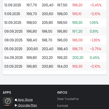
12.09.2025
197,70
200,40
197,50
198,20
-0,45%
11.09.2025
199,70
200,60
198,00
199,10
-0,10%
10.09.2025
198,50
205,80
198,50
199,30
1,06%
09.09.2025
196,80
198,00
195,80
197,20
0,61%
08.09.2025
198,40
198,70
196,00
196,00
-1,36%
05.09.2025
200,60
202,40
198,40
198,70
-0,75%
04.09.2025
199,80
202,20
199,20
200,20
0,45%
03.09.2025
196,80
200,80
194,00
199,30
-0,10%
APPS
INFOS
TraderFox Flash
Über TraderFox
App Store
Google Play
Kontakt