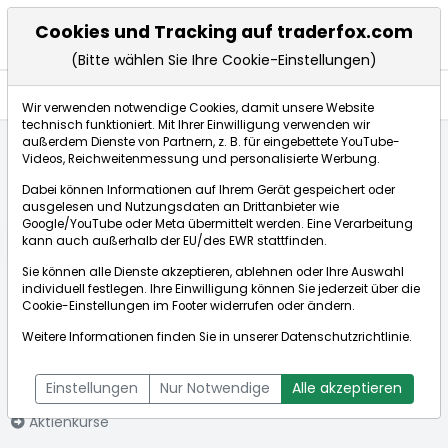
Cookies und Tracking auf traderfox.com
(Bitte wählen Sie Ihre Cookie-Einstellungen)
Aktien
Wir verwenden notwendige Cookies, damit unsere Website
technisch funktioniert. Mit Ihrer Einwilligung verwenden wir
außerdem Dienste von Partnern, z. B. für eingebettete YouTube-
Videos, Reichweitenmessung und personalisierte Werbung.
Startseite
Aktien
Helvetia Holding AG
Aktienkurse
Dabei können Informationen auf Ihrem Gerät gespeichert oder
ausgelesen und Nutzungsdaten an Drittanbieter wie
Google/YouTube oder Meta übermittelt werden. Eine Verarbeitung
Börse:
kann auch außerhalb der EU/des EWR stattfinden.
Sie können alle Dienste akzeptieren, ablehnen oder Ihre Auswahl
individuell festlegen. Ihre Einwilligung können Sie jederzeit über die
Cookie-Einstellungen
im Footer widerrufen oder ändern.
Helvetia Holding
217,225CHF
+0,39%
Weitere Informationen finden Sie in unserer
Datenschutzrichtlinie
.
AG
Echtzeit-Aktienkurs Helvetia Holding AG
[WKN: A2PKFK | ISIN:
Bid:
216,834CHF
Ask:
217,615CHF
Einstellungen
Nur Notwendige
Alle akzeptieren
CH0466642201]
Aktienkurse