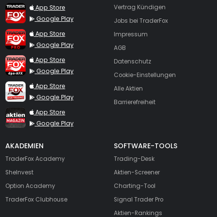
TraderFox App
App Store
Vertrag Kündigen
Google Play
Jobs bei TraderFox
TraderFox Pro
App Store
Impressum
Google Play
AGB
TraderFox dpa-AFX ProFeed
App Store
Datenschutz
Google Play
Cookie-Einstellungen
TraderFox Live Trading
App Store
Alle Aktien
Google Play
Barrierefreiheit
TraderFox aktien Magazin
App Store
Google Play
AKADEMIEN
SOFTWARE-TOOLS
TraderFox Academy
Trading-Desk
SheInvest
Aktien-Screener
Option Academy
Charting-Tool
TraderFox Clubhouse
Signal Trader Pro
Aktien-Rankings