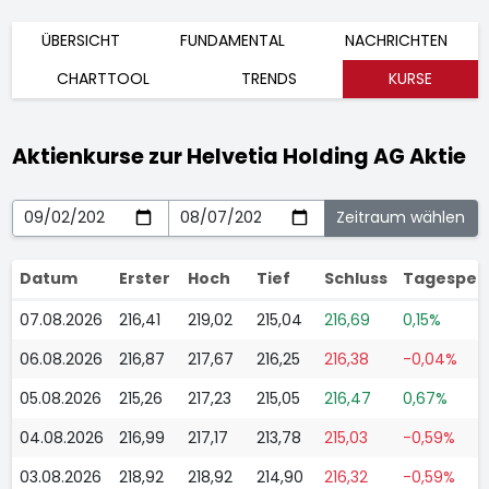
ÜBERSICHT
FUNDAMENTAL
NACHRICHTEN
CHARTTOOL
TRENDS
KURSE
Aktienkurse zur Helvetia Holding AG Aktie
Datum
Erster
Hoch
Tief
Schluss
Tagesper
07.08.2026
216,41
219,02
215,04
216,69
0,15%
06.08.2026
216,87
217,67
216,25
216,38
-0,04%
05.08.2026
215,26
217,23
215,05
216,47
0,67%
04.08.2026
216,99
217,17
213,78
215,03
-0,59%
03.08.2026
218,92
218,92
214,90
216,32
-0,59%